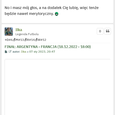
o
y
p
s
ś
o
No i masz mój głos, a na dodatek Cię lubię, więc tenże
t
w
s
i
będzie nawet merytoryczny.
t
e
t
l
p
o
Ilka
j
0
e
Legenda Futbolu
d
⭐
D
#6
🪑
M
#13
🪑
R
#14
🪑
W
#12
y
n
FINAŁ: ARGENTYNA - FRANCJA (18.12.2022 - 18:00)
c
z
P
W
autor:
Ilka
»
07 sty 2023, 20:47
y
o
y
p
s
ś
o
t
w
s
i
t
e
t
l
p
o
j
e
d
y
n
c
z
y
p
o