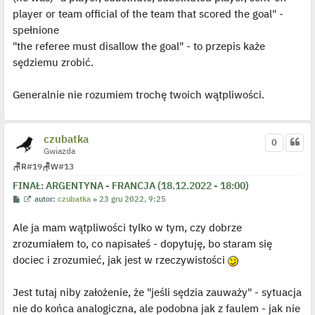
o
player or team official of the team that scored the goal" -
s
t
spełnione
"the referee must disallow the goal" - to przepis każe
sędziemu zrobić.
Generalnie nie rozumiem trochę twoich wątpliwości.
czubatka
0
Gwiazda
🪑
R
#19
🪑
W
#13
FINAŁ: ARGENTYNA - FRANCJA (18.12.2022 - 18:00)
P
W
autor:
czubatka
»
23 gru 2022, 9:25
o
y
s
ś
Ale ja mam wątpliwości tylko w tym, czy dobrze
t
w
i
zrozumiałem to, co napisałeś - dopytuję, bo staram się
e
t
dociec i zrozumieć, jak jest w rzeczywistości
l
p
o
j
Jest tutaj niby założenie, że "jeśli sędzia zauważy" - sytuacja
e
nie do końca analogiczna, ale podobna jak z faulem - jak nie
d