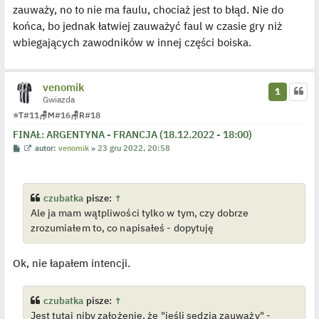
y
zauważy, no to nie ma faulu, chociaż jest to błąd. Nie do
n
c
końca, bo jednak łatwiej zauważyć faul w czasie gry niż
z
y
wbiegających zawodników w innej części boiska.
p
o
s
t
venomik
1
Gwiazda
⭐
T
#11
🪑
M
#16
🪑
R
#18
FINAŁ: ARGENTYNA - FRANCJA (18.12.2022 - 18:00)
P
W
autor:
venomik
»
23 gru 2022, 20:58
o
y
s
ś
t
w
i
e
czubatka
pisze:
↑
t
Ale ja mam wątpliwości tylko w tym, czy dobrze
l
p
zrozumiałem to, co napisałeś - dopytuję
o
j
e
d
Ok, nie łapałem intencji.
y
n
c
z
czubatka
pisze:
↑
y
Jest tutaj niby założenie, że "jeśli sędzia zauważy" -
p