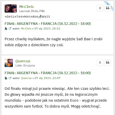
Mr.Chris
0
Laureat Złotej Piłki
⭐
D
#11
⭐
T
#4
⭐
M
#5
⭐
R
#6
🪑
W
#21
FINAŁ: ARGENTYNA - FRANCJA (18.12.2022 - 18:00)
P
W
autor:
Mr.Chris
»
07 sty 2023, 20:52
o
y
s
ś
Przez chwilę myślałem, że nagle wyjdzie Salt Bae i zrobi
t
w
i
sobie zdjęcie z dzieckiem czy coś.
e
t
l
p
o
Quercus
j
0
e
Lider Drużyny
d
y
FINAŁ: ARGENTYNA - FRANCJA (18.12.2022 - 18:00)
n
P
W
autor:
Quercus
»
07 sty 2023, 22:07
c
o
y
z
s
ś
y
Od finału minął już prawie miesiąc. Ale ten czas szybko leci.
t
w
p
i
o
Do głowy wpadła mi jeszcze myśl, że na tegorocznym
e
s
t
t
mundialu - podobnie jak na ostatnim Euro - wygrał przede
l
p
wszystkim sam futbol. To dobra myśl. Mogę odetchnąć.
o
j
e