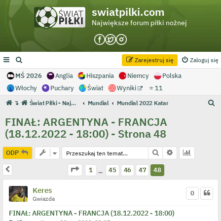
swiatpilki.com
Największe forum piłki nożnej
Zarejestruj się
Zaloguj się
MŚ 2026
Anglia
Hiszpania
Niemcy
Polska
Włochy
Puchary
Świat
Wyniki
⭐ 11
S
↴
Świat Piłki - Największe forum piłki nożnej
Mundial
Mundial 2022 Katar
z
FINAŁ: ARGENTYNA - FRANCJA
u
(18.12.2022 - 18:00) - Strona 48
k
a
Szukaj
Wyszukiwanie 
ODP
j
Strona
48
z
48
Poprzednia
1
45
46
47
48
…
Keres
0
Gwiazda
FINAŁ: ARGENTYNA - FRANCJA (18.12.2022 - 18:00)