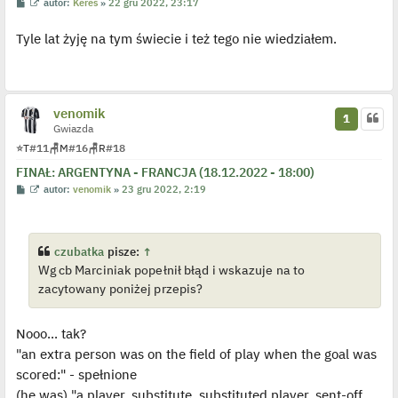
P
W
autor:
Keres
»
22 gru 2022, 23:17
o
y
s
ś
Tyle lat żyję na tym świecie i też tego nie wiedziałem.
t
w
i
e
t
l
p
o
venomik
1
j
Gwiazda
e
d
⭐
T
#11
🪑
M
#16
🪑
R
#18
y
n
FINAŁ: ARGENTYNA - FRANCJA (18.12.2022 - 18:00)
c
z
P
W
autor:
venomik
»
23 gru 2022, 2:19
y
o
y
p
s
ś
o
t
w
s
i
t
e
czubatka
pisze:
↑
t
Wg cb Marciniak popełnił błąd i wskazuje na to
l
p
zacytowany poniżej przepis?
o
j
e
d
Nooo... tak?
y
n
"an extra person was on the field of play when the goal was
c
scored:" - spełnione
z
y
(he was) "a player, substitute, substituted player, sent-off
p