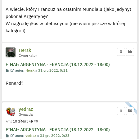
o
y
s
ś
A wiecie, który Francuz na ostatnim Mundialu (jako jedyny)
t
w
i
pokonał Argentynę?
e
t
W nagrodę głos w plebiscycie (nie wiem jeszcze w której
l
p
kategorii).
o
j
e
d
y
Hersk
0
n
Ćwierkator
c
z
FINAŁ: ARGENTYNA - FRANCJA (18.12.2022 - 18:00)
y
p
P
W
autor:
Hersk
»
31 gru 2022, 0:21
o
o
y
s
s
ś
t
Renard?
t
w
i
e
t
l
p
o
yedraz
0
j
Gwiazda
e
d
⭐
T
#10
🥉
M
#3
⭐
R
#9
y
n
FINAŁ: ARGENTYNA - FRANCJA (18.12.2022 - 18:00)
c
z
P
W
autor:
yedraz
»
31 gru 2022, 0:23
y