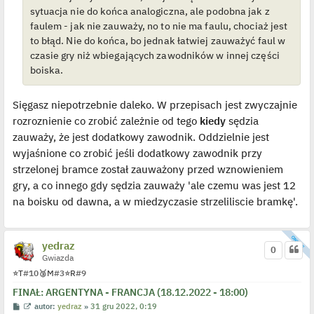
o
sytuacja nie do końca analogiczna, ale podobna jak z
s
t
faulem - jak nie zauważy, no to nie ma faulu, chociaż jest
to błąd. Nie do końca, bo jednak łatwiej zauważyć faul w
czasie gry niż wbiegających zawodników w innej części
boiska.
Sięgasz niepotrzebnie daleko. W przepisach jest zwyczajnie
rozroznienie co zrobić zależnie od tego
kiedy
sędzia
zauważy, że jest dodatkowy zawodnik. Oddzielnie jest
wyjaśnione co zrobić jeśli dodatkowy zawodnik przy
strzelonej bramce został zauważony przed wznowieniem
gry, a co innego gdy sędzia zauważy 'ale czemu was jest 12
na boisku od dawna, a w miedzyczasie strzeliliscie bramkę'.
yedraz
0
Gwiazda
⭐
T
#10
🥉
M
#3
⭐
R
#9
FINAŁ: ARGENTYNA - FRANCJA (18.12.2022 - 18:00)
P
W
autor:
yedraz
»
31 gru 2022, 0:19