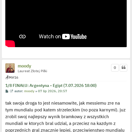
moody
0
Laureat Złotej Piłki
🪑
M
#16
1/8 FINAŁU: Argentyna - Egipt (7.07.2026 18:00)
P
W
autor:
moody
»
07 lip 2026, 20:57
o
y
s
ś
tak swoja droga to jest niesamowite, jak messiemu zre na
t
w
i
tym mundialu pod katem strzeleckim (no poza karnymi). juz
e
t
zrobil swoj najlepszy wynik bramkowy z wszystkich
l
p
mundiali w ktorych bral udzial, a przeciez na kazdym z
o
j
poprzednich gral znacznie lepiej. przeciwienstwo mundialu