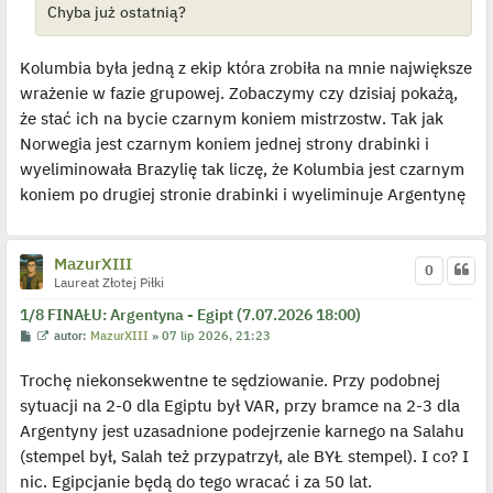
y
Chyba już ostatnią?
n
c
z
y
Kolumbia była jedną z ekip która zrobiła na mnie największe
p
o
wrażenie w fazie grupowej. Zobaczymy czy dzisiaj pokażą,
s
t
że stać ich na bycie czarnym koniem mistrzostw. Tak jak
Norwegia jest czarnym koniem jednej strony drabinki i
wyeliminowała Brazylię tak liczę, że Kolumbia jest czarnym
koniem po drugiej stronie drabinki i wyeliminuje Argentynę
MazurXIII
0
Laureat Złotej Piłki
1/8 FINAŁU: Argentyna - Egipt (7.07.2026 18:00)
P
W
autor:
MazurXIII
»
07 lip 2026, 21:23
o
y
s
ś
Trochę niekonsekwentne te sędziowanie. Przy podobnej
t
w
i
sytuacji na 2-0 dla Egiptu był VAR, przy bramce na 2-3 dla
e
t
Argentyny jest uzasadnione podejrzenie karnego na Salahu
l
p
(stempel był, Salah też przypatrzył, ale BYŁ stempel). I co? I
o
j
nic. Egipcjanie będą do tego wracać i za 50 lat.
e