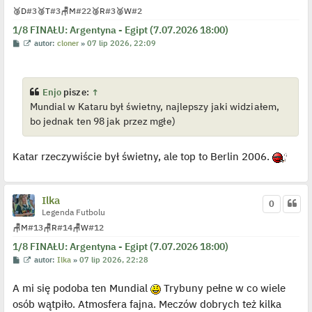
🥉
D
#3
🥉
T
#3
🪑
M
#22
🥉
R
#3
🥈
W
#2
1/8 FINAŁU: Argentyna - Egipt (7.07.2026 18:00)
P
W
autor:
cloner
»
07 lip 2026, 22:09
o
y
s
ś
t
w
i
e
Enjo
pisze:
↑
t
Mundial w Kataru był świetny, najlepszy jaki widziałem,
l
p
bo jednak ten 98 jak przez mgłe)
o
j
e
d
Katar rzeczywiście był świetny, ale top to Berlin 2006.
y
n
c
z
y
Ilka
0
p
Legenda Futbolu
o
s
🪑
M
#13
🪑
R
#14
🪑
W
#12
t
1/8 FINAŁU: Argentyna - Egipt (7.07.2026 18:00)
P
W
autor:
Ilka
»
07 lip 2026, 22:28
o
y
s
ś
A mi się podoba ten Mundial
Trybuny pełne w co wiele
t
w
i
osób wątpiło. Atmosfera fajna. Meczów dobrych też kilka
e