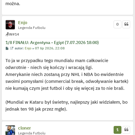
p
można.
o
j
e
d
y
Enjo
0
n
Legenda Futbolu
c
z
🪑
W
#14
y
p
1/8 FINAŁU: Argentyna - Egipt (7.07.2026 18:00)
o
P
W
autor:
Enjo
»
07 lip 2026, 22:08
s
o
y
t
s
ś
To ja w przypadku tego mundialu mam całkowicie
t
w
i
odwrotnie - niech się kończy i wracają ligi.
e
t
Amerykanie niech zostaną przy NHL i NBA bo ewidentnie
l
p
swoimi pomysłami (commercial break, odwoływanie kartek)
o
j
nie kumają czym jest futbol i oby się więcej za to nie brali.
e
d
y
(Mundial w Kataru był świetny, najlepszy jaki widziałem, bo
n
c
jednak ten 98 jak przez mgłe).
z
y
p
o
s
cloner
1
t
Legenda Futbolu