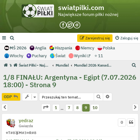
swiatpilki.com
Największe forum piłki nożnej
Zarejestruj się
Zaloguj się
MŚ 2026
Anglia
Hiszpania
Niemcy
Polska
Włochy
Puchary
Świat
Wyniki
⭐ 11
S
↴
Świat Piłki - Największe forum piłki nożnej
Mundial
Mundial 2026 Kanada/Meksyk/USA
z
1/8 FINAŁU: Argentyna - Egipt (7.07.2026
u
18:00) - Strona 9
k
a
Szukaj
Wyszukiwanie 
ODP
j
Strona
9
z
10
Poprzednia
N
1
7
8
9
10
…
yedraz
0
Gwiazda
⭐
T
#8
🥉
M
#3
⭐
R
#8