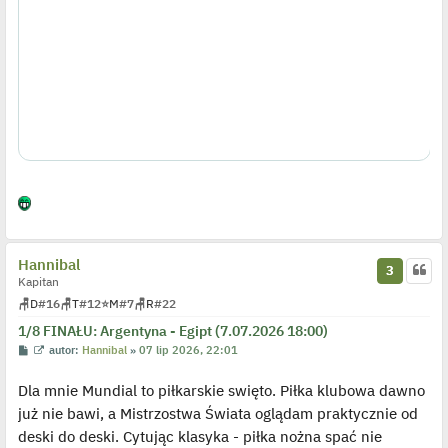
y
p
o
s
t
Hannibal
3
Kapitan
🪑
D
#16
🪑
T
#12
⭐
M
#7
🪑
R
#22
1/8 FINAŁU: Argentyna - Egipt (7.07.2026 18:00)
P
W
autor:
Hannibal
»
07 lip 2026, 22:01
o
y
s
ś
Dla mnie Mundial to piłkarskie swięto. Piłka klubowa dawno
t
w
i
już nie bawi, a Mistrzostwa Świata oglądam praktycznie od
e
t
deski do deski. Cytując klasyka - piłka nożna spać nie
l