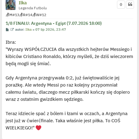
e
Ilka
0
d
Legenda Futbolu
y
n
🪑
M
#13
🪑
R
#14
🪑
W
#12
c
z
1/8 FINAŁU: Argentyna - Egipt (7.07.2026 18:00)
y
p
P
W
autor:
Ilka
»
07 lip 2026, 23:47
o
o
y
s
s
ś
t
Ibra:
t
w
i
"Wyrazy WSPÓŁCZUCIA dla wszystkich hejterów Messiego i
e
t
kibiców Cristiano Ronaldo, którzy myśleli, że dziś wieczorem
l
p
będą mogli się śmiać.
o
j
e
Gdy Argentyna przegrywała 0:2, już świętowaliście jej
d
y
porażkę. Ale wtedy Messi po raz kolejny przypomniał
n
c
całemu światu, dlaczego mecz piłkarski kończy się dopiero
z
y
wraz z ostatnim gwizdkiem sędziego.
p
o
s
Teraz idziecie spać z bólem i łzami w oczach, a Argentyna
t
jest już w ćwierćfinale. Taka właśnie jest piłka. To COŚ
WIELKIEGO!"