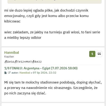
t
mi sie duzo lepiej oglada pilke, jak dochodzi czynnik
emocjonalny, czyli gdy jest komu albo przeciw komu
kibicowac
wiec zakladam, ze jakby na turnieju grali wlosi, to fani serie
a mieliby lepszy odbior
Hannibal
1
Kapitan
🪑
D
#16
🪑
T
#12
⭐
M
#7
🪑
R
#22
1/8 FINAŁU: Argentyna - Egipt (7.07.2026 18:00)
P
W
autor:
Hannibal
»
07 lip 2026, 22:32
o
y
s
ś
Mi się tam te molochy stadionowe podobają, doping słychać,
t
w
i
a przerwy na nawodnienie nic strasznego. Szczególnie, że
e
t
po nich zaczyna się dziać.
l
p
o
j