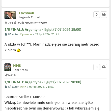
d
y
n
Eyesmon
c
0
z
Legenda Futbolu
y
p
🥇
D
#1
🥈
T
#2
🥈
M
#2
⭐
R
#4
⭐
W
#9
o
s
1/8 FINAŁU: Argentyna - Egipt (7.07.2026 18:00)
t
P
W
autor:
Eyesmon
»
07 lip 2026, 21:25
o
y
s
ś
A idźta w [ch**]. Mam nadzieję ze sie zesrają metr przed
t
w
i
kiblem
e
t
l
p
o
HMK
j
0
e
Toni Kroos
d
🪑
W
#19
y
n
1/8 FINAŁU: Argentyna - Egipt (7.07.2026 18:00)
c
z
P
W
autor:
HMK
»
07 lip 2026, 21:51
y
o
y
p
s
ś
o
Counter Strike > Mundial.
t
w
s
i
t
Widzę, że niewiele mnie ominęło, tzn wiele, ale tylko
e
t
niepotrzebnie bym się denerwował : ) tak wkurzałem się
l