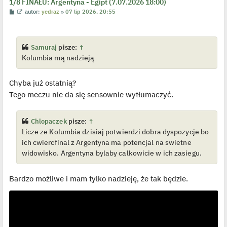
1/8 FINAŁU: Argentyna - Egipt (7.07.2026 18:00)
P
W
autor:
yedraz
»
07 lip 2026, 20:55
o
y
s
ś
t
w
i
e
Samuraj
pisze:
↑
t
Kolumbia mą nadzieją
l
p
o
j
Chyba już ostatnią?
e
d
Tego meczu nie da się sensownie wytłumaczyć.
y
n
c
z
Chlopaczek
pisze:
↑
y
p
Licze ze Kolumbia dzisiaj potwierdzi dobra dyspozycje bo
o
ich cwiercfinal z Argentyna ma potencjal na swietne
s
t
widowisko. Argentyna bylaby calkowicie w ich zasiegu.
Bardzo możliwe i mam tylko nadzieję, że tak będzie.