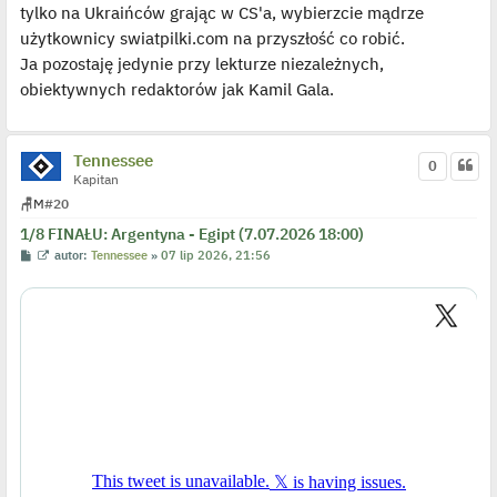
p
tylko na Ukraińców grając w CS'a, wybierzcie mądrze
o
j
użytkownicy swiatpilki.com na przyszłość co robić.
e
Ja pozostaję jedynie przy lekturze niezależnych,
d
y
obiektywnych redaktorów jak Kamil Gala.
n
c
z
y
p
Tennessee
0
o
Kapitan
s
t
🪑
M
#20
1/8 FINAŁU: Argentyna - Egipt (7.07.2026 18:00)
P
W
autor:
Tennessee
»
07 lip 2026, 21:56
o
y
s
ś
t
w
i
e
t
l
p
o
j
e
d
y
n
c
z