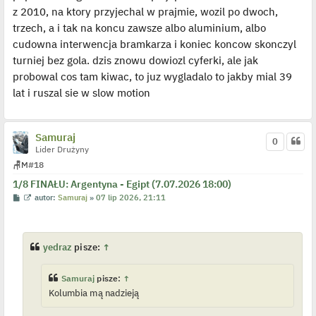
e
z 2010, na ktory przyjechal w prajmie, wozil po dwoch,
d
y
trzech, a i tak na koncu zawsze albo aluminium, albo
n
c
cudowna interwencja bramkarza i koniec koncow skonczyl
z
y
turniej bez gola. dzis znowu dowiozl cyferki, ale jak
p
probowal cos tam kiwac, to juz wygladalo to jakby mial 39
o
s
lat i ruszal sie w slow motion
t
Samuraj
0
Lider Drużyny
🪑
M
#18
1/8 FINAŁU: Argentyna - Egipt (7.07.2026 18:00)
P
W
autor:
Samuraj
»
07 lip 2026, 21:11
o
y
s
ś
t
w
i
e
yedraz
pisze:
↑
t
l
p
Samuraj
pisze:
↑
o
j
Kolumbia mą nadzieją
e
d