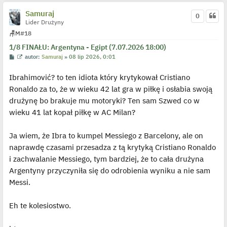
Samuraj
0
Lider Drużyny
🪑
M
#18
1/8 FINAŁU: Argentyna - Egipt (7.07.2026 18:00)
P
W
autor:
Samuraj
»
08 lip 2026, 0:01
o
y
s
ś
Ibrahimović? to ten idiota który krytykował Cristiano
t
w
i
Ronaldo za to, że w wieku 42 lat gra w piłkę i osłabia swoją
e
t
drużynę bo brakuje mu motoryki? Ten sam Szwed co w
l
p
wieku 41 lat kopał piłkę w AC Milan?
o
j
e
Ja wiem, że Ibra to kumpel Messiego z Barcelony, ale on
d
y
naprawdę czasami przesadza z tą krytyką Cristiano Ronaldo
n
c
i zachwalanie Messiego, tym bardziej, że to cała drużyna
z
y
Argentyny przyczyniła się do odrobienia wyniku a nie sam
p
Messi.
o
s
t
Eh te kolesiostwo.