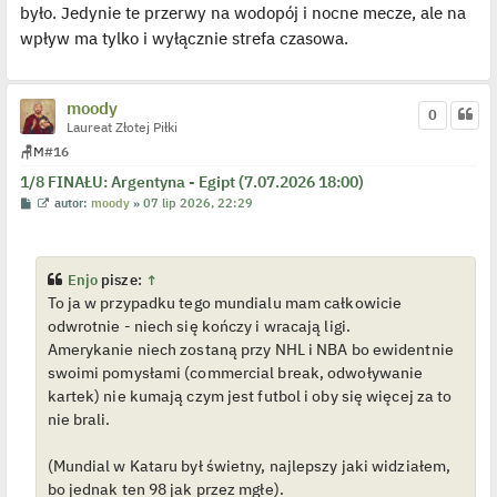
t
było. Jedynie te przerwy na wodopój i nocne mecze, ale na
l
p
wpływ ma tylko i wyłącznie strefa czasowa.
o
j
e
d
y
moody
0
n
Laureat Złotej Piłki
c
z
🪑
M
#16
y
p
1/8 FINAŁU: Argentyna - Egipt (7.07.2026 18:00)
o
P
W
autor:
moody
»
07 lip 2026, 22:29
s
o
y
t
s
ś
t
w
i
e
Enjo
pisze:
↑
t
To ja w przypadku tego mundialu mam całkowicie
l
p
odwrotnie - niech się kończy i wracają ligi.
o
j
Amerykanie niech zostaną przy NHL i NBA bo ewidentnie
e
swoimi pomysłami (commercial break, odwoływanie
d
y
kartek) nie kumają czym jest futbol i oby się więcej za to
n
nie brali.
c
z
y
p
(Mundial w Kataru był świetny, najlepszy jaki widziałem,
o
bo jednak ten 98 jak przez mgłe).
s