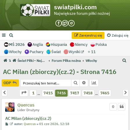
swiatpilki.com
Największe forum piłki nożnej
Zarejestruj się
Zaloguj się
MŚ 2026
Anglia
Hiszpania
Niemcy
Polska
Włochy
Puchary
Świat
Wyniki
⭐ 11
S
↴
Świat Piłki - Największe forum piłki nożnej
Forum Piłka nożna
Włochy
z
AC Milan (zbiorczy)(cz.2) - Strona 7416
u
k
Szukaj
Wyszukiwanie zaawans
ODP
a
Strona
7416
z
7465
Poprzednia
N
1
7415
7416
7417
7418
7465
…
…
j
Quercus
0
Lider Drużyny
AC Milan (zbiorczy)(cz.2)
P
W
autor:
Quercus
»
01 cze 2026, 12:18
o
y