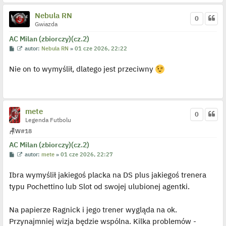
d
y
Nebula RN
0
n
Gwiazda
c
z
AC Milan (zbiorczy)(cz.2)
y
p
P
W
autor:
Nebula RN
»
01 cze 2026, 22:22
o
o
y
s
s
ś
t
Nie on to wymyślił, dlatego jest przeciwny
t
w
i
e
t
l
p
o
mete
0
j
Legenda Futbolu
e
d
🪑
W
#18
y
n
AC Milan (zbiorczy)(cz.2)
c
z
P
W
autor:
mete
»
01 cze 2026, 22:27
y
o
y
p
s
ś
o
Ibra wymyślił jakiegoś placka na DS plus jakiegoś trenera
t
w
s
i
typu Pochettino lub Slot od swojej ulubionej agentki.
t
e
t
l
p
Na papierze Ragnick i jego trener wygląda na ok.
o
j
Przynajmniej wizja będzie wspólna. Kilka problemów -