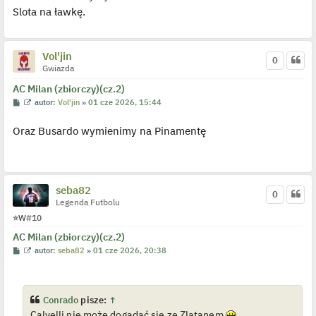
j
Slota na ławkę.
e
d
y
n
Vol'jin
c
0
z
Gwiazda
y
p
AC Milan (zbiorczy)(cz.2)
o
s
P
W
autor:
Vol'jin
»
01 cze 2026, 15:44
t
o
y
s
ś
Oraz Busardo wymienimy na Pinamentę
t
w
i
e
t
l
p
o
seba82
0
j
Legenda Futbolu
e
d
⭐
W
#10
y
n
AC Milan (zbiorczy)(cz.2)
c
z
P
W
autor:
seba82
»
01 cze 2026, 20:38
y
o
y
p
s
ś
o
t
w
s
i
t
e
Conrado
pisze:
↑
t
Calvelli nie może dogadać się ze Zlatanem
l