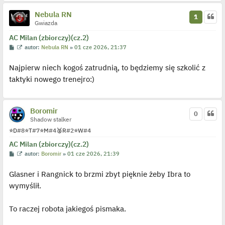
Nebula RN
1
Gwiazda
AC Milan (zbiorczy)(cz.2)
P
W
autor:
Nebula RN
»
01 cze 2026, 21:37
o
y
s
ś
Najpierw niech kogoś zatrudnią, to będziemy się szkolić z
t
w
i
taktyki nowego trenejro:)
e
t
l
p
o
Boromir
j
0
e
Shadow stalker
d
⭐
D
#8
⭐
T
#7
⭐
M
#4
🥈
R
#2
⭐
W
#4
y
n
AC Milan (zbiorczy)(cz.2)
c
z
P
W
autor:
Boromir
»
01 cze 2026, 21:39
y
o
y
p
s
ś
o
Glasner i Rangnick to brzmi zbyt pięknie żeby Ibra to
t
w
s
i
t
wymyślił.
e
t
l
p
To raczej robota jakiegoś pismaka.
o
j
e