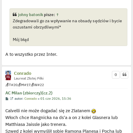
s
ś
t
w
i
e
johny batonik
pisze:
↑
t
Zdegradowali go za wpływanie na obsady sędziów i bycie
l
p
oszustami obrzydliwymi*
o
j
e
Mój błąd
d
y
n
c
A to wszystko przez Inter.
z
y
p
o
s
Conrado
0
t
Laureat Złotej Piłki
🪑
T
#20
🪑
M
#17
🪑
W
#22
AC Milan (zbiorczy)(cz.2)
P
W
autor:
Conrado
»
01 cze 2026, 15:36
o
y
s
ś
Calvelli nie może dogadać się ze Zlatanem
t
w
i
Włoch chce Rangnicka na ds'a a on z kolei Glasnera lub
e
t
Matthiasa Jaissle jako trenera.
l
p
Szwed z kolei wymyślił sobie Ramona Planesa i Pocha lub
o