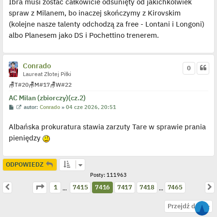
Ibra musi zostać całkowicie odsunięty od jakichkolwiek
t
w
i
spraw z Milanem, bo inaczej skończymy z Kirovskim
e
t
(kolejne nasze talenty odchodzą za free - Lontani i Longoni)
l
p
albo Planesem jako DS i Pochettino trenerem.
o
j
e
d
y
Conrado
0
n
Laureat Złotej Piłki
c
z
🪑
T
#20
🪑
M
#17
🪑
W
#22
y
p
AC Milan (zbiorczy)(cz.2)
o
P
W
autor:
Conrado
»
04 cze 2026, 20:51
s
o
y
t
s
ś
Albańska prokuratura stawia zarzuty Tare w sprawie prania
t
w
i
pieniędzy
e
t
l
p
o
ODPOWIEDZ
j
Posty: 111963
e
d
Strona
7416
z
7465
Poprzednia
N
1
7415
7416
7417
7418
7465
y
…
…
n
c
N
Przejdź do
z
a
y