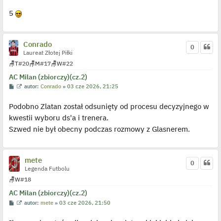
e
d
5
y
n
c
z
y
Conrado
p
0
o
Laureat Złotej Piłki
s
🪑
T
#20
🪑
M
#17
🪑
W
#22
t
AC Milan (zbiorczy)(cz.2)
P
W
autor:
Conrado
»
03 cze 2026, 21:25
o
y
s
ś
Podobno Zlatan został odsunięty od procesu decyzyjnego w
t
w
i
kwestii wyboru ds'a i trenera.
e
t
Szwed nie był obecny podczas rozmowy z Glasnerem.
l
p
o
j
e
mete
0
d
Legenda Futbolu
y
n
🪑
W
#18
c
z
AC Milan (zbiorczy)(cz.2)
y
p
P
W
autor:
mete
»
03 cze 2026, 21:50
o
o
y
s
s
ś
t