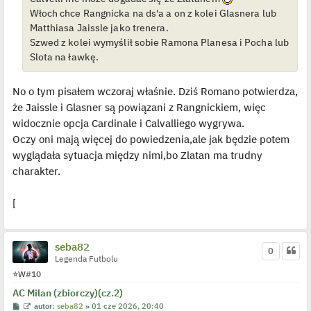
p
Włoch chce Rangnicka na ds'a a on z kolei Glasnera lub
o
j
Matthiasa Jaissle jako trenera.
e
Szwed z kolei wymyślił sobie Ramona Planesa i Pocha lub
d
y
Slota na ławkę.
n
c
z
y
No o tym pisałem wczoraj właśnie. Dziś Romano potwierdza,
p
że Jaissle i Glasner są powiązani z Rangnickiem, więc
o
s
widocznie opcja Cardinale i Calvalliego wygrywa.
t
Oczy oni mają więcej do powiedzenia,ale jak będzie potem
wyglądała sytuacja między nimi,bo Zlatan ma trudny
charakter.
[
seba82
0
Legenda Futbolu
⭐
W
#10
AC Milan (zbiorczy)(cz.2)
P
W
autor:
seba82
»
01 cze 2026, 20:40