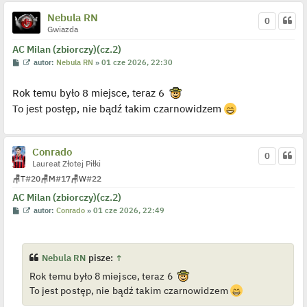
p
o
Nebula RN
j
0
e
Gwiazda
d
y
AC Milan (zbiorczy)(cz.2)
n
P
W
autor:
Nebula RN
»
01 cze 2026, 22:30
c
o
y
z
s
ś
y
t
w
p
Rok temu było 8 miejsce, teraz 6
i
o
e
To jest postęp, nie bądź takim czarnowidzem
s
t
t
l
p
o
Conrado
j
0
e
Laureat Złotej Piłki
d
y
🪑
T
#20
🪑
M
#17
🪑
W
#22
n
c
AC Milan (zbiorczy)(cz.2)
z
P
W
autor:
Conrado
»
01 cze 2026, 22:49
y
o
y
p
s
ś
o
t
w
s
i
t
e
Nebula RN
pisze:
↑
t
l
Rok temu było 8 miejsce, teraz 6
p
To jest postęp, nie bądź takim czarnowidzem
o
j