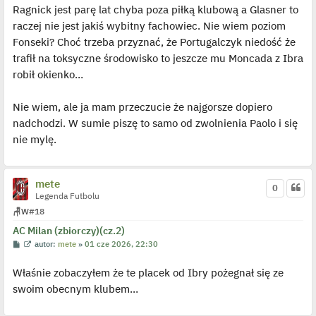
e
Ragnick jest parę lat chyba poza piłką klubową a Glasner to
d
y
raczej nie jest jakiś wybitny fachowiec. Nie wiem poziom
n
c
Fonseki? Choć trzeba przyznać, że Portugalczyk niedość że
z
y
trafił na toksyczne środowisko to jeszcze mu Moncada z Ibra
p
robił okienko…
o
s
t
Nie wiem, ale ja mam przeczucie że najgorsze dopiero
nadchodzi. W sumie piszę to samo od zwolnienia Paolo i się
nie mylę.
mete
0
Legenda Futbolu
🪑
W
#18
AC Milan (zbiorczy)(cz.2)
P
W
autor:
mete
»
01 cze 2026, 22:30
o
y
s
ś
Właśnie zobaczyłem że te placek od Ibry pożegnał się ze
t
w
i
swoim obecnym klubem…
e
t
l