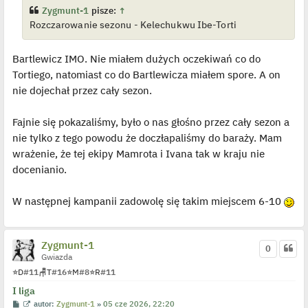
Zygmunt-1
pisze:
↑
Rozczarowanie sezonu - Kelechukwu Ibe-Torti
Bartlewicz IMO. Nie miałem dużych oczekiwań co do
Tortiego, natomiast co do Bartlewicza miałem spore. A on
nie dojechał przez cały sezon.
Fajnie się pokazaliśmy, było o nas głośno przez cały sezon a
nie tylko z tego powodu że doczłapaliśmy do baraży. Mam
wrażenie, że tej ekipy Mamrota i Ivana tak w kraju nie
docenianio.
W następnej kampanii zadowolę się takim miejscem 6-10
Zygmunt-1
0
Gwiazda
⭐
D
#11
🪑
T
#16
⭐
M
#8
⭐
R
#11
I liga
P
W
autor:
Zygmunt-1
»
05 cze 2026, 22:20