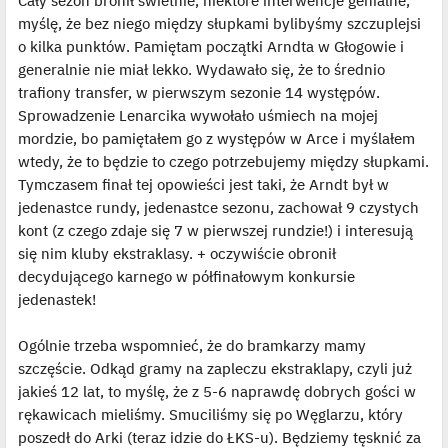
Cały sezon bronił świetnie, niektóre interwencje genialne,
myślę, że bez niego między słupkami bylibyśmy szczuplejsi
o kilka punktów. Pamiętam początki Arndta w Głogowie i
generalnie nie miał lekko. Wydawało się, że to średnio
trafiony transfer, w pierwszym sezonie 14 występów.
Sprowadzenie Lenarcika wywołało uśmiech na mojej
mordzie, bo pamiętałem go z występów w Arce i myślałem
wtedy, że to będzie to czego potrzebujemy między słupkami.
Tymczasem finał tej opowieści jest taki, że Arndt był w
jedenastce rundy, jedenastce sezonu, zachował 9 czystych
kont (z czego zdaje się 7 w pierwszej rundzie!) i interesują
się nim kluby ekstraklasy. + oczywiście obronił
decydującego karnego w półfinałowym konkursie
jedenastek!
Ogólnie trzeba wspomnieć, że do bramkarzy mamy
szczęście. Odkąd gramy na zapleczu ekstraklapy, czyli już
jakieś 12 lat, to myślę, że z 5-6 naprawdę dobrych gości w
rękawicach mieliśmy. Smuciliśmy się po Węglarzu, który
poszedł do Arki (teraz idzie do ŁKS-u). Będziemy tęsknić za