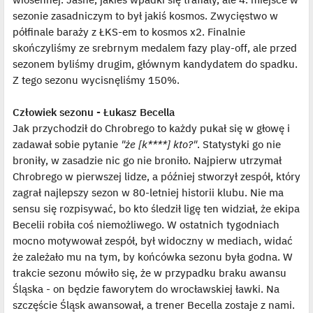
sezonie zasadniczym to był jakiś kosmos. Zwycięstwo w
półfinale baraży z ŁKS-em to kosmos x2. Finalnie
skończyliśmy ze srebrnym medalem fazy play-off, ale przed
sezonem byliśmy drugim, głównym kandydatem do spadku.
Z tego sezonu wycisnęliśmy 150%.
Człowiek sezonu - Łukasz Becella
Jak przychodził do Chrobrego to każdy pukał się w głowę i
zadawał sobie pytanie
"że [k****] kto?"
. Statystyki go nie
broniły, w zasadzie nic go nie broniło. Najpierw utrzymał
Chrobrego w pierwszej lidze, a później stworzył zespół, który
zagrał najlepszy sezon w 80-letniej historii klubu. Nie ma
sensu się rozpisywać, bo kto śledził ligę ten widział, że ekipa
Becelii robiła coś niemożliwego. W ostatnich tygodniach
mocno motywował zespół, był widoczny w mediach, widać
że zależało mu na tym, by końcówka sezonu była godna. W
trakcie sezonu mówiło się, że w przypadku braku awansu
Śląska - on będzie faworytem do wrocławskiej ławki. Na
szczęście Śląsk awansował, a trener Becella zostaje z nami.