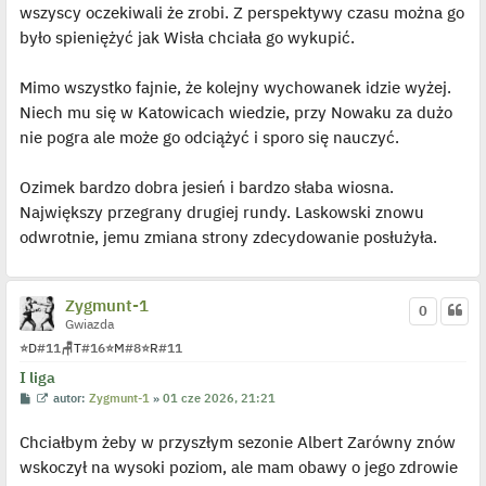
j
wszyscy oczekiwali że zrobi. Z perspektywy czasu można go
e
było spieniężyć jak Wisła chciała go wykupić.
d
y
n
c
Mimo wszystko fajnie, że kolejny wychowanek idzie wyżej.
z
y
Niech mu się w Katowicach wiedzie, przy Nowaku za dużo
p
nie pogra ale może go odciążyć i sporo się nauczyć.
o
s
t
Ozimek bardzo dobra jesień i bardzo słaba wiosna.
Największy przegrany drugiej rundy. Laskowski znowu
odwrotnie, jemu zmiana strony zdecydowanie posłużyła.
Zygmunt-1
0
Gwiazda
⭐
D
#11
🪑
T
#16
⭐
M
#8
⭐
R
#11
I liga
P
W
autor:
Zygmunt-1
»
01 cze 2026, 21:21
o
y
s
ś
Chciałbym żeby w przyszłym sezonie Albert Zarówny znów
t
w
i
wskoczył na wysoki poziom, ale mam obawy o jego zdrowie
e
t