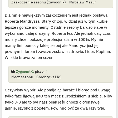
Zaskoczenie sezonu (zawodnik) - Mirosław Mazur
Dla mnie największym zaskoczeniem jest jednak postawa
Roberta Mandrysza. Stary chłop, widział już w tym klubie
lepsze i gorsze momenty. Ostatnie sezony bardzo słabe w
wykonaniu całej drużyny, Roberta też. Ale jednak cały czas
mu się chce i pokazuje profesjonalizm w 100%. My nie
mamy linii pomocy takiej słabej ale Mandrysz jest jej
pewnym liderem i zawsze zostawia zdrowie. Lider. Kapitan.
Wielkie brawa za ten sezon.
Zygmunt-1
pisze:
↑
Mecz sezonu - Chrobry vs ŁKS
Oczywisty wybór. Ale pomijając baraże i biorąc pod uwagę
tylko fazę ligową IMO ten mecz z Grodziskiem u siebie. Niby
tylko 3-0 ale to był nasz peak jeśli chodzi o ofensywę,
ładnie, szybko z polotem. Powinno być ze dwa razy tyle.