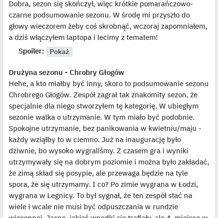
Dobra, sezon się skończył, więc krótkie pomarańczowo-
t
w
i
czarne podsumowanie sezonu. W środę mi przyszło do
e
t
głowy wieczorem żeby coś skrobnąć, wczoraj zapomniałem,
l
p
a dziś włączyłem laptopa i lecimy z tematem!
o
j
Spoiler:
e
d
y
Drużyna sezonu - Chrobry Głogów
n
c
Hehe, a kto miałby być inny, skoro to podsumowanie sezonu
z
y
Chrobrego Głogów. Zespół zagrał tak znakomity sezon, że
p
o
specjalnie dla niego stworzyłem tę kategorię. W ubiegłym
s
sezonie walka o utrzymanie. W tym miało być podobnie.
t
Spokojne utrzymanie, bez panikowania w kwietniu/maju -
każdy wziąłby to w ciemno. Już na inaugurację było
dziwnie, bo wysoko wygraliśmy. Z czasem gra i wyniki
utrzymywały się na dobrym poziomie i można było zakładać,
że zimą skład się posypie, ale przewaga będzie na tyle
spora, że się utrzymamy. I co? Po zimie wygrana w Łodzi,
wygrana w Legnicy. To był sygnał, że ten zespół stać na
wiele i wcale nie musi być odpuszczania w rundzie
wiosennej. Jasne, jakieś wpadki się trafiały, ale 4. miejsce w