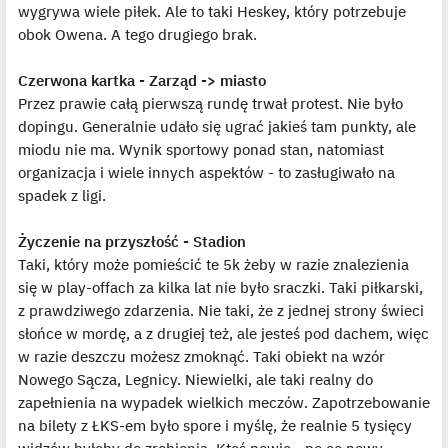
wygrywa wiele piłek. Ale to taki Heskey, który potrzebuje
obok Owena. A tego drugiego brak.
Czerwona kartka - Zarząd -> miasto
Przez prawie całą pierwszą rundę trwał protest. Nie było
dopingu. Generalnie udało się ugrać jakieś tam punkty, ale
miodu nie ma. Wynik sportowy ponad stan, natomiast
organizacja i wiele innych aspektów - to zasługiwało na
spadek z ligi.
Życzenie na przyszłość - Stadion
Taki, który może pomieścić te 5k żeby w razie znalezienia
się w play-offach za kilka lat nie było sraczki. Taki piłkarski,
z prawdziwego zdarzenia. Nie taki, że z jednej strony świeci
słońce w mordę, a z drugiej też, ale jesteś pod dachem, więc
w razie deszczu możesz zmoknąć. Taki obiekt na wzór
Nowego Sącza, Legnicy. Niewielki, ale taki realny do
zapełnienia na wypadek wielkich meczów. Zapotrzebowanie
na bilety z ŁKS-em było spore i myślę, że realnie 5 tysięcy