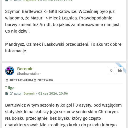
o
y
s
ś
Szymon Bartlewicz -> GKS Katowice. Wcześniej było już
t
w
i
wiadomo, że Mazur -> Miedź Legnica. Prawdopodobnie
e
t
barwy zmieni też Arndt, bo jakieś zainteresowanie nim jest.
l
p
Co nie dziwi.
o
j
e
Mandrysz, Ozimek i Laskowski przedłużeni. To akurat dobre
d
y
informacje.
n
c
z
y
p
Boromir
0
o
Shadow stalker
s
t
🥈
D
#2
⭐
T
#5
⭐
M
#4
🥈
R
#2
⭐
W
#4
I liga
P
W
autor:
Boromir
»
01 cze 2026, 20:56
o
y
s
ś
Bartlewicz w tym sezonie tylko gol i 3 asysty, pod względem
t
w
i
statystyk to najsłabszy jego sezon w seniorskim Chrobrym.
e
t
Na boisku przeciętnie, bez błysku który go często
l
p
charakteryzował. Nie zrobił tego kroku do przodu którego
o