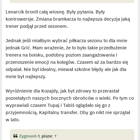
Lenarcik bronił całą wiosnę. Były pytania. Były
kontrowersje. Zmiana bramkarza to najlepsza decyzja jaką
trener podjął przed sezonem.
Jednak jeśli miałbym wybrać piłkarza sezonu to dla mnie
jednak Grić. Mam wrażenie, że to było takie przedłużenie
trenera na boisku, podobny poziom zaangażowania i
przenoszenie emocji na kolegów. Czasem aż za bardzo się
odpalał. Nie był idealny, miewał szkolne błędy ale jak dla
mnie był najlepszy.
Wyróżnienie dla Kozajdy, jak był zdrowy to przerastał
pozostałych naszych bocznych obrońców o wieki. Po tym co
wyprawiali czasem Tupaj i Tabiś oglądało się go z
przyjemnością. Kapitalny transfer. Oby go nikt nie sprzątał
w lato.
Zygmunt-1
pisze:
↑