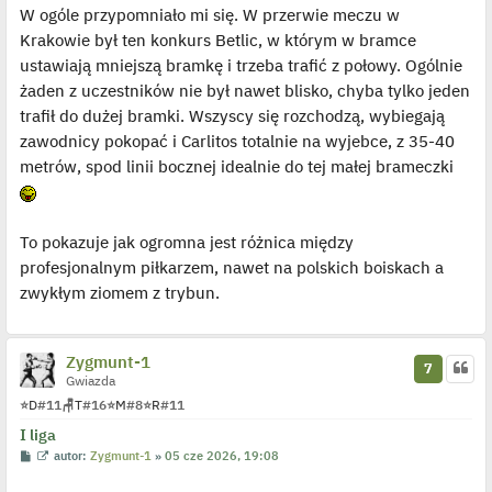
t
W ogóle przypomniało mi się. W przerwie meczu w
t
w
i
Krakowie był ten konkurs Betlic, w którym w bramce
e
t
ustawiają mniejszą bramkę i trzeba trafić z połowy. Ogólnie
l
p
żaden z uczestników nie był nawet blisko, chyba tylko jeden
o
j
trafił do dużej bramki. Wszyscy się rozchodzą, wybiegają
e
zawodnicy pokopać i Carlitos totalnie na wyjebce, z 35-40
d
y
metrów, spod linii bocznej idealnie do tej małej brameczki
n
c
z
y
p
To pokazuje jak ogromna jest różnica między
o
s
profesjonalnym piłkarzem, nawet na polskich boiskach a
t
zwykłym ziomem z trybun.
Zygmunt-1
7
Gwiazda
⭐
D
#11
🪑
T
#16
⭐
M
#8
⭐
R
#11
I liga
P
W
autor:
Zygmunt-1
»
05 cze 2026, 19:08
o
y
s
ś