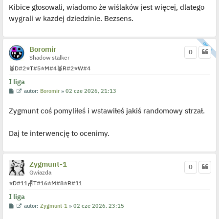
c
Kibice głosowali, wiadomo że wiślaków jest więcej, dlatego
z
y
wygrali w kazdej dziedzinie. Bezsens.
p
o
s
t
Boromir
0
Shadow stalker
🥈
D
#2
⭐
T
#5
⭐
M
#4
🥈
R
#2
⭐
W
#4
I liga
P
W
autor:
Boromir
»
02 cze 2026, 21:13
o
y
s
ś
Zygmunt coś pomyliłeś i wstawiłeś jakiś randomowy strzał.
t
w
i
e
t
Daj te interwencję to ocenimy.
l
p
o
j
e
Zygmunt-1
0
d
Gwiazda
y
n
⭐
D
#11
🪑
T
#16
⭐
M
#8
⭐
R
#11
c
z
I liga
y
p
P
W
autor:
Zygmunt-1
»
02 cze 2026, 23:15
o
o
y
s
s
ś