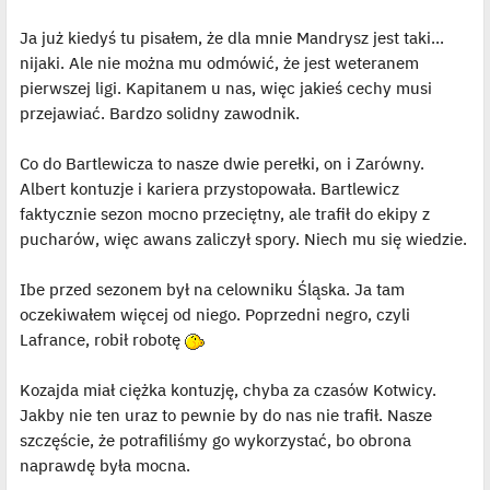
o
y
s
ś
Ja już kiedyś tu pisałem, że dla mnie Mandrysz jest taki...
t
w
i
nijaki. Ale nie można mu odmówić, że jest weteranem
e
t
pierwszej ligi. Kapitanem u nas, więc jakieś cechy musi
l
p
przejawiać. Bardzo solidny zawodnik.
o
j
e
Co do Bartlewicza to nasze dwie perełki, on i Zarówny.
d
y
Albert kontuzje i kariera przystopowała. Bartlewicz
n
c
faktycznie sezon mocno przeciętny, ale trafił do ekipy z
z
y
pucharów, więc awans zaliczył spory. Niech mu się wiedzie.
p
o
s
Ibe przed sezonem był na celowniku Śląska. Ja tam
t
oczekiwałem więcej od niego. Poprzedni negro, czyli
Lafrance, robił robotę
Kozajda miał ciężka kontuzję, chyba za czasów Kotwicy.
Jakby nie ten uraz to pewnie by do nas nie trafił. Nasze
szczęście, że potrafiliśmy go wykorzystać, bo obrona
naprawdę była mocna.