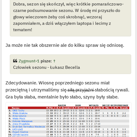
Dobra, sezon się skończył, więc krótkie pomarańczowo-
l
p
czarne podsumowanie sezonu. W środę mi przyszło do
o
j
głowy wieczorem żeby coś skrobnąć, wczoraj
e
zapomniałem, a dziś włączyłem laptopa i lecimy z
d
y
tematem!
n
c
z
y
Ja może nie tak obszernie ale do kilku spraw się odniosę.
p
o
s
t
Zygmunt-1
pisze:
↑
Człowiek sezonu - Łukasz Becella
Zdecydowanie. Wiosnę poprzedniego sezonu miał
przeciętną i utrzymaliśmy się ̶s̶i̶ł̶ą̶ ̶p̶r̶z̶y̶j̶a̶ź̶n̶i̶ słabością rywali.
Gra była słaba, mentalnie było słabo, szyny były słabe.