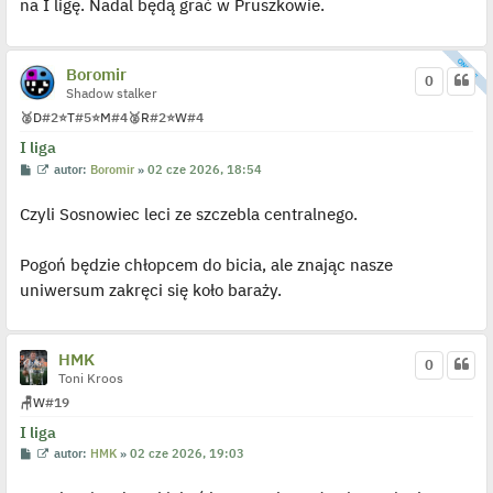
na I ligę. Nadal będą grać w Pruszkowie.
e
t
l
p
o
Boromir
j
0
e
Shadow stalker
d
🥈
D
#2
⭐
T
#5
⭐
M
#4
🥈
R
#2
⭐
W
#4
y
n
I liga
c
z
P
W
autor:
Boromir
»
02 cze 2026, 18:54
y
o
y
p
s
ś
o
Czyli Sosnowiec leci ze szczebla centralnego.
t
w
s
i
t
e
t
Pogoń będzie chłopcem do bicia, ale znając nasze
l
p
uniwersum zakręci się koło baraży.
o
j
e
d
y
HMK
0
n
Toni Kroos
c
z
🪑
W
#19
y
p
I liga
o
P
W
autor:
HMK
»
02 cze 2026, 19:03
s
o
y
t
s
ś