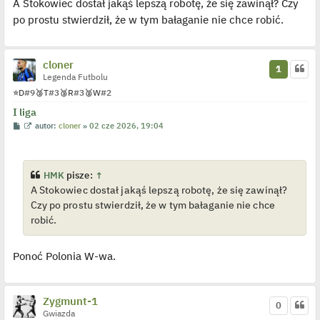
A Stokowiec dostał jakąś lepszą robotę, że się zawinął? Czy
t
w
i
po prostu stwierdził, że w tym bałaganie nie chce robić.
e
t
l
p
o
cloner
j
1
e
Legenda Futbolu
d
⭐
D
#9
🥉
T
#3
🥉
R
#3
🥈
W
#2
y
n
I liga
c
z
P
W
autor:
cloner
»
02 cze 2026, 19:04
y
o
y
p
s
ś
o
t
w
s
i
t
e
HMK
pisze:
↑
t
A Stokowiec dostał jakąś lepszą robotę, że się zawinął?
l
p
Czy po prostu stwierdził, że w tym bałaganie nie chce
o
j
robić.
e
d
y
Ponoć Polonia W-wa.
n
c
z
y
p
Zygmunt-1
o
0
s
Gwiazda