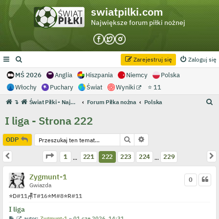
swiatpilki.com
Największe forum piłki nożnej
Zarejestruj się
Zaloguj się
MŚ 2026
Anglia
Hiszpania
Niemcy
Polska
Włochy
Puchary
Świat
Wyniki
⭐ 11
S
↴
Świat Piłki - Największe forum piłki nożnej
Forum Piłka nożna
Polska
z
I liga - Strona 222
u
k
Szukaj
Wyszukiwanie zaawans
ODP
a
Strona
222
z
229
Poprzednia
N
1
221
222
223
224
229
…
…
j
Zygmunt-1
0
Gwiazda
⭐
D
#11
🪑
T
#16
⭐
M
#8
⭐
R
#11
I liga
P
W
autor:
Zygmunt-1
»
01 cze 2026, 14:31