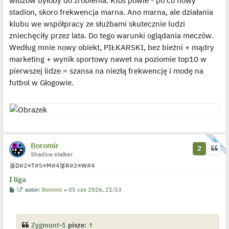
widzów byłoby do zrobienia. Ktoś powie - po co nowy
stadion, skoro frekwencja marna. Ano marna, ale działania
klubu we współpracy ze służbami skutecznie ludzi
zniechęciły przez lata. Do tego warunki oglądania meczów.
Według mnie nowy obiekt, PIŁKARSKI, bez bieżni + mądry
marketing + wynik sportowy nawet na poziomie top10 w
pierwszej lidze = szansa na niezłą frekwencję i modę na
futbol w Głogowie.
Boromir
2
Shadow stalker
🥈
D
#2
⭐
T
#5
⭐
M
#4
🥈
R
#2
⭐
W
#4
I liga
P
W
autor:
Boromir
»
05 cze 2026, 21:53
o
y
s
ś
t
w
i
e
Zygmunt-1
pisze:
↑
t