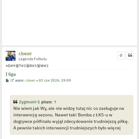
cloner
0
Legenda Futbolu
⭐
D
#9
🥉
T
#3
🥉
R
#3
🥈
W
#2
I liga
P
W
autor:
cloner
»
02 cze 2026, 19:09
o
y
s
ś
t
w
i
e
Zygmunt-1
pisze:
↑
t
Nie wiem jak Wy, ale nie widzę tutaj nic co zasługuje na
l
p
interwencję sezonu. Nawet taki Bomba z ŁKS-u w
o
j
dogrywce półfinału wyjął zdecydowanie trudniejszą piłkę.
e
A pewnie takich interwencji trudniejszych było więcej
d
y
n