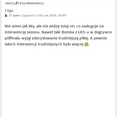
t
⭐
D
#11
🪑
T
#16
⭐
M
#8
⭐
R
#11
I liga
P
W
autor:
Zygmunt-1
»
02 cze 2026, 19:07
o
y
s
ś
Nie wiem jak Wy, ale nie widzę tutaj nic co zasługuje na
t
w
i
interwencję sezonu. Nawet taki Bomba z ŁKS-u w dogrywce
e
t
półfinału wyjął zdecydowanie trudniejszą piłkę. A pewnie
l
p
takich interwencji trudniejszych było więcej
o
j
e
d
y
n
c
z
y
p
o
s
t