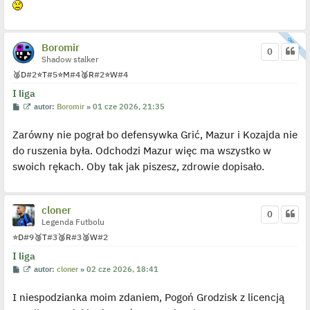
l
p
o
j
e
Boromir
0
d
Shadow stalker
y
n
🥈
D
#2
⭐
T
#5
⭐
M
#4
🥈
R
#2
⭐
W
#4
c
z
I liga
y
p
P
W
autor:
Boromir
»
01 cze 2026, 21:35
o
o
y
s
s
ś
t
Zarówny nie pograł bo defensywka Grić, Mazur i Kozajda nie
t
w
i
do ruszenia była. Odchodzi Mazur więc ma wszystko w
e
t
swoich rękach. Oby tak jak piszesz, zdrowie dopisało.
l
p
o
j
e
cloner
0
d
Legenda Futbolu
y
n
⭐
D
#9
🥉
T
#3
🥉
R
#3
🥈
W
#2
c
z
I liga
y
p
P
W
autor:
cloner
»
02 cze 2026, 18:41
o
o
y
s
s
ś
t
I niespodzianka moim zdaniem, Pogoń Grodzisk z licencją
t
w
i