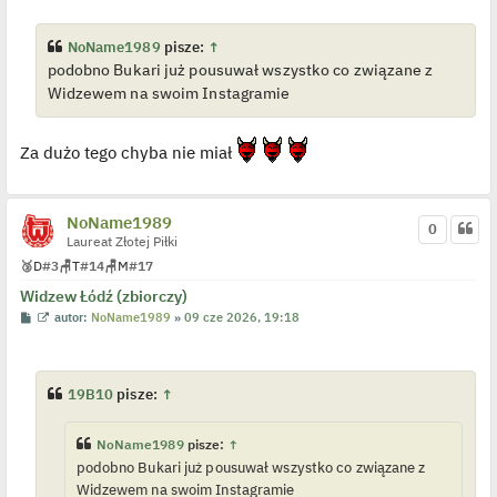
t
w
i
e
NoName1989
pisze:
↑
t
podobno Bukari już pousuwał wszystko co związane z
l
p
Widzewem na swoim Instagramie
o
j
e
d
Za dużo tego chyba nie miał
y
n
c
z
y
NoName1989
0
p
Laureat Złotej Piłki
o
s
🥉
D
#3
🪑
T
#14
🪑
M
#17
t
Widzew Łódź (zbiorczy)
P
W
autor:
NoName1989
»
09 cze 2026, 19:18
o
y
s
ś
t
w
i
e
19B10
pisze:
↑
t
l
p
NoName1989
pisze:
↑
o
j
podobno Bukari już pousuwał wszystko co związane z
e
Widzewem na swoim Instagramie
d