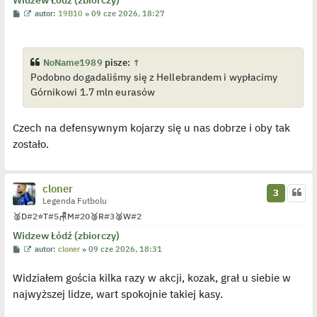
c
z
P
W
autor:
19B10
»
09 cze 2026, 18:27
y
o
y
p
s
ś
o
t
w
s
i
t
e
NoName1989
pisze:
↑
t
Podobno dogadaliśmy się z Hellebrandem i wypłacimy
l
p
Górnikowi 1.7 mln eurasów
o
j
e
d
Czech na defensywnym kojarzy się u nas dobrze i oby tak
y
n
zostało.
c
z
y
p
cloner
o
3
s
Legenda Futbolu
t
🥈
D
#2
⭐
T
#5
🪑
M
#20
🥉
R
#3
🥈
W
#2
Widzew Łódź (zbiorczy)
P
W
autor:
cloner
»
09 cze 2026, 18:31
o
y
s
ś
Widziałem gościa kilka razy w akcji, kozak, grał u siebie w
t
w
i
najwyższej lidze, wart spokojnie takiej kasy.
e
t
l