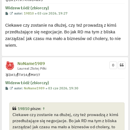
Widzew Łódź (zbiorczy)
P
W
autor:
19B10
»
03 cze 2026, 19:27
o
y
s
ś
Ciekawe czy zostanie na dłużej, czy też prowadzą z kimś
t
w
i
przedłużające się negocjacje. Bo jak RD ma tym z bliska
e
t
zarządzać jak czasu ma mało a biznesów od cholery, to nie
l
p
wiem.
o
j
e
d
y
NoName1989
0
n
Laureat Złotej Piłki
c
z
🥉
D
#3
🪑
T
#14
🪑
M
#17
y
p
Widzew Łódź (zbiorczy)
o
P
W
autor:
NoName1989
»
03 cze 2026, 19:30
s
o
y
t
s
ś
t
w
i
e
19B10
pisze:
↑
t
Ciekawe czy zostanie na dłużej, czy też prowadzą z kimś
l
p
przedłużające się negocjacje. Bo jak RD ma tym z bliska
o
j
zarządzać jak czasu ma mało a biznesów od cholery, to
e