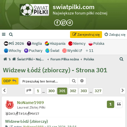
swiatpilki.com
Największe forum piłki nożnej
Zarejestruj się
Zaloguj się
MŚ 2026
Anglia
Hiszpania
Niemcy
Polska
Włochy
Puchary
Świat
Wyniki
⭐ 11
S
↴
Świat Piłki - Największe forum piłki nożnej
Forum Piłka nożna
Polska
z
Widzew Łódź (zbiorczy) - Strona 301
u
k
Szukaj
Wyszukiwanie zaawans
ODP
a
Strona
301
z
327
Poprzednia
N
1
300
301
302
303
327
…
…
j
NoName1989
1
Laureat Złotej Piłki
🥉
D
#3
🪑
T
#14
🪑
M
#17
Widzew Łódź (zbiorczy)
P
W
autor:
NoName1989
»
03 cze 2026, 18:54