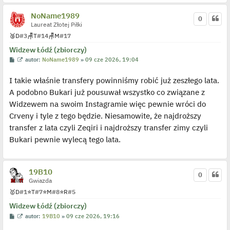
p
o
NoName1989
j
0
e
Laureat Złotej Piłki
d
🥉
D
#3
🪑
T
#14
🪑
M
#17
y
n
Widzew Łódź (zbiorczy)
c
z
P
W
autor:
NoName1989
»
09 cze 2026, 19:04
y
o
y
p
s
ś
o
I takie właśnie transfery powinniśmy robić już zeszłego lata.
t
w
s
i
t
A podobno Bukari już pousuwał wszystko co związane z
e
t
Widzewem na swoim Instagramie więc pewnie wróci do
l
p
Crveny i tyle z tego będzie. Niesamowite, że najdroższy
o
j
transfer z lata czyli Zeqiri i najdroższy transfer zimy czyli
e
Bukari pewnie wylecą tego lata.
d
y
n
c
z
19B10
y
0
p
Gwiazda
o
🥇
D
#1
⭐
T
#7
⭐
M
#8
⭐
R
#5
s
t
Widzew Łódź (zbiorczy)
P
W
autor:
19B10
»
09 cze 2026, 19:16
o
y
s
ś