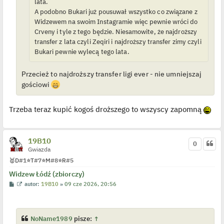
lata.
d
y
A podobno Bukari już pousuwał wszystko co związane z
n
Widzewem na swoim Instagramie więc pewnie wróci do
c
z
Crveny i tyle z tego będzie. Niesamowite, że najdroższy
y
transfer z lata czyli Zeqiri i najdroższy transfer zimy czyli
p
o
Bukari pewnie wylecą tego lata.
s
t
Przecież to najdroższy transfer ligi ever - nie umniejszaj
gościowi
Trzeba teraz kupić kogoś droższego to wszyscy zapomną
19B10
0
Gwiazda
🥇
D
#1
⭐
T
#7
⭐
M
#8
⭐
R
#5
Widzew Łódź (zbiorczy)
P
W
autor:
19B10
»
09 cze 2026, 20:56
o
y
s
ś
t
w
i
e
NoName1989
pisze:
↑
t