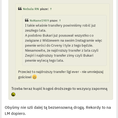
l
p
Nebula RN
pisze:
↑
o
j
e
d
NoName1989
pisze:
↑
y
I takie właśnie transfery powinniśmy robić już
n
c
zeszłego lata.
z
A podobno Bukari już pousuwał wszystko co
y
związane z Widzewem na swoim Instagramie więc
p
o
pewnie wróci do Crveny i tyle z tego będzie.
s
Niesamowite, że najdroższy transfer z lata czyli
t
Zeqiri i najdroższy transfer zimy czyli Bukari
pewnie wylecą tego lata.
Przecież to najdroższy transfer ligi ever - nie umniejszaj
gościowi
Trzeba teraz kupić kogoś droższego to wszyscy zapomną
Obyśmy nie szli dalej tą bezsensowną drogą. Rekordy to na
LM dopiero.