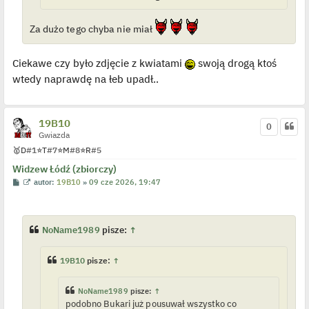
y
n
c
Za dużo tego chyba nie miał
z
y
p
o
Ciekawe czy było zdjęcie z kwiatami
swoją drogą ktoś
s
t
wtedy naprawdę na łeb upadł..
19B10
0
Gwiazda
🥇
D
#1
⭐
T
#7
⭐
M
#8
⭐
R
#5
Widzew Łódź (zbiorczy)
P
W
autor:
19B10
»
09 cze 2026, 19:47
o
y
s
ś
t
w
i
e
NoName1989
pisze:
↑
t
l
p
19B10
pisze:
↑
o
j
e
d
NoName1989
pisze:
↑
y
podobno Bukari już pousuwał wszystko co
n