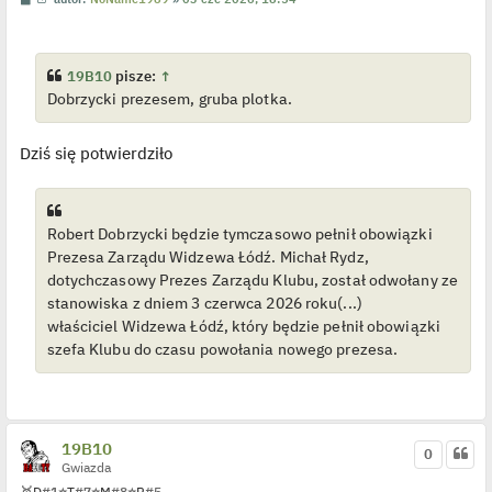
o
y
s
ś
t
w
i
e
19B10
pisze:
↑
t
Dobrzycki prezesem, gruba plotka.
l
p
o
j
Dziś się potwierdziło
e
d
y
n
c
z
Robert Dobrzycki będzie tymczasowo pełnił obowiązki
y
Prezesa Zarządu Widzewa Łódź. Michał Rydz,
p
o
dotychczasowy Prezes Zarządu Klubu, został odwołany ze
s
t
stanowiska z dniem 3 czerwca 2026 roku(...)
właściciel Widzewa Łódź, który będzie pełnił obowiązki
szefa Klubu do czasu powołania nowego prezesa.
19B10
0
Gwiazda
🥇
D
#1
⭐
T
#7
⭐
M
#8
⭐
R
#5