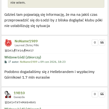
nie wiem.
d
y
n
c
Gdzieś tam pojawiają się informację, że ma na jakiś czas
z
y
przeprowadzić się do Łodzi by z bliska doglądać klubu póki
p
o
nie ustabilizuję się sytuacja
s
t
NoName1989
0
Laureat Złotej Piłki
🥉
D
#3
🪑
T
#14
🪑
M
#17
Widzew Łódź (zbiorczy)
P
W
autor:
NoName1989
»
09 cze 2026, 18:23
o
y
s
ś
Podobno dogadaliśmy się z Hellebrandem i wypłacimy
t
w
i
Górnikowi 1.7 mln eurasów
e
t
l
p
o
19B10
j
0
e
Gwiazda
d
🥇
D
#1
⭐
T
#7
⭐
M
#8
⭐
R
#5
y
n
Widzew Łódź (zbiorczy)