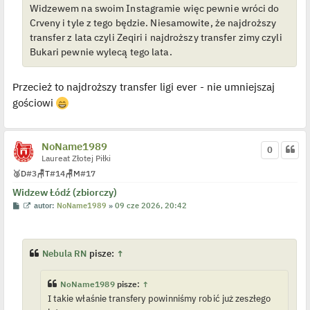
e
Widzewem na swoim Instagramie więc pewnie wróci do
d
y
Crveny i tyle z tego będzie. Niesamowite, że najdroższy
n
transfer z lata czyli Zeqiri i najdroższy transfer zimy czyli
c
z
Bukari pewnie wylecą tego lata.
y
p
o
s
Przecież to najdroższy transfer ligi ever - nie umniejszaj
t
gościowi
NoName1989
0
Laureat Złotej Piłki
🥉
D
#3
🪑
T
#14
🪑
M
#17
Widzew Łódź (zbiorczy)
P
W
autor:
NoName1989
»
09 cze 2026, 20:42
o
y
s
ś
t
w
i
e
Nebula RN
pisze:
↑
t
l
p
NoName1989
pisze:
↑
o
j
I takie właśnie transfery powinniśmy robić już zeszłego
e