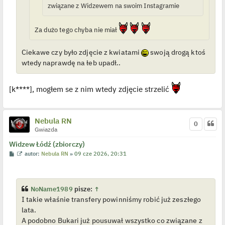
c
związane z Widzewem na swoim Instagramie
z
y
p
Za dużo tego chyba nie miał
o
s
t
Ciekawe czy było zdjęcie z kwiatami
swoją drogą ktoś
wtedy naprawdę na łeb upadł..
[k****], mogłem se z nim wtedy zdjęcie strzelić
Nebula RN
0
Gwiazda
Widzew Łódź (zbiorczy)
P
W
autor:
Nebula RN
»
09 cze 2026, 20:31
o
y
s
ś
t
w
i
e
NoName1989
pisze:
↑
t
I takie właśnie transfery powinniśmy robić już zeszłego
l
p
lata.
o
j
A podobno Bukari już pousuwał wszystko co związane z