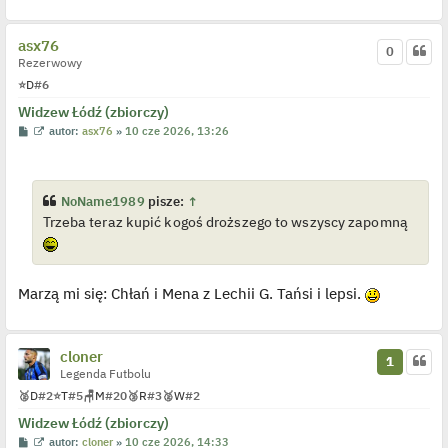
asx76
0
Rezerwowy
⭐
D
#6
Widzew Łódź (zbiorczy)
P
W
autor:
asx76
»
10 cze 2026, 13:26
o
y
s
ś
t
w
i
e
NoName1989
pisze:
↑
t
Trzeba teraz kupić kogoś droższego to wszyscy zapomną
l
p
o
j
e
d
Marzą mi się: Chłań i Mena z Lechii G. Tańsi i lepsi.
y
n
c
z
y
cloner
1
p
Legenda Futbolu
o
s
🥈
D
#2
⭐
T
#5
🪑
M
#20
🥉
R
#3
🥈
W
#2
t
Widzew Łódź (zbiorczy)
P
W
autor:
cloner
»
10 cze 2026, 14:33