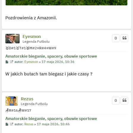
Pozdrowienia z Amazonii.
Eyesmon
0
Legenda Futbolu
🥇
D
#1
🥇
T
#1
🥈
M
#2
⭐
R
#4
⭐
W
#9
Amatorskie bieganie, spacery, obuwie sportowe
P
W
autor:
Eyesmon
»
17 maja 2026, 10:36
o
y
s
ś
W jakich butach tam biegasz i jakie czasy ?
t
w
i
e
t
l
p
o
Rezus
0
j
Legenda Futbolu
e
d
🪑
R
#16
🪑
W
#17
y
n
Amatorskie bieganie, spacery, obuwie sportowe
c
z
P
W
autor:
Rezus
»
17 maja 2026, 10:46
y
o
y
p
s
ś