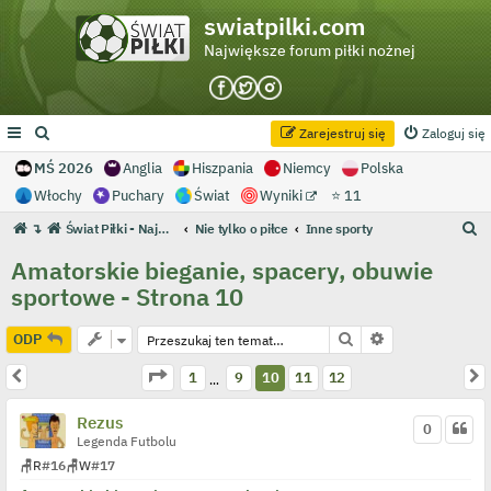
swiatpilki.com
Największe forum piłki nożnej
Zarejestruj się
Zaloguj się
MŚ 2026
Anglia
Hiszpania
Niemcy
Polska
Włochy
Puchary
Świat
Wyniki
⭐ 11
S
↴
Świat Piłki - Największe forum piłki nożnej
Nie tylko o piłce
Inne sporty
z
Amatorskie bieganie, spacery, obuwie
u
sportowe - Strona 10
k
a
Szukaj
Wyszukiwanie 
ODP
j
Strona
10
z
12
Poprzednia
N
1
9
10
11
12
…
Rezus
0
Legenda Futbolu
🪑
R
#16
🪑
W
#17