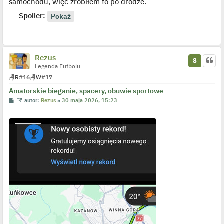
samochodu, więc zrobiłem to po drodze.
p
o
Spoiler:
s
t
Rezus
8
Legenda Futbolu
🪑
R
#16
🪑
W
#17
Amatorskie bieganie, spacery, obuwie sportowe
P
W
autor:
Rezus
»
30 maja 2026, 15:23
o
y
s
ś
t
w
i
e
t
l
p
o
j
e
d
y
n
c
z
y
p
o