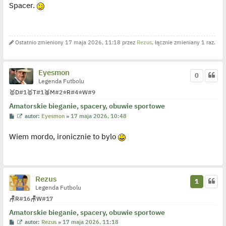
o
Spacer.
t
w
s
i
t
e
t
l
p
Ostatnio zmieniony 17 maja 2026, 11:18 przez
Rezus
, łącznie zmieniany 1 raz.
o
j
e
d
y
Eyesmon
0
n
Legenda Futbolu
c
z
🥇
D
#1
🥇
T
#1
🥈
M
#2
⭐
R
#4
⭐
W
#9
y
p
Amatorskie bieganie, spacery, obuwie sportowe
o
P
W
s
autor:
Eyesmon
»
17 maja 2026, 10:48
o
y
t
s
ś
Wiem mordo, ironicznie to bylo
t
w
i
e
t
l
p
o
Rezus
1
j
Legenda Futbolu
e
d
🪑
R
#16
🪑
W
#17
y
n
Amatorskie bieganie, spacery, obuwie sportowe
c
z
P
W
autor:
Rezus
»
17 maja 2026, 11:18