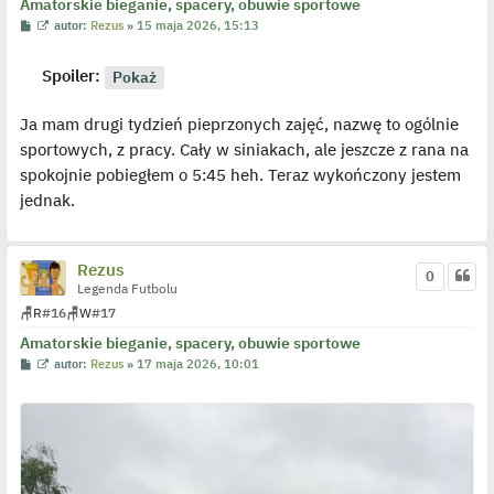
Amatorskie bieganie, spacery, obuwie sportowe
P
W
autor:
Rezus
»
15 maja 2026, 15:13
o
y
s
ś
t
w
Spoiler:
i
e
t
Ja mam drugi tydzień pieprzonych zajęć, nazwę to ogólnie
l
p
sportowych, z pracy. Cały w siniakach, ale jeszcze z rana na
o
j
spokojnie pobiegłem o 5:45 heh. Teraz wykończony jestem
e
d
jednak.
y
n
c
z
Rezus
y
0
p
Legenda Futbolu
o
s
🪑
R
#16
🪑
W
#17
t
Amatorskie bieganie, spacery, obuwie sportowe
P
W
autor:
Rezus
»
17 maja 2026, 10:01
o
y
s
ś
t
w
i
e
t
l
p
o