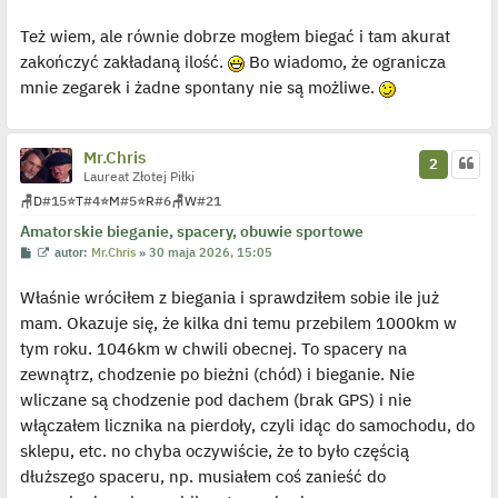
y
o
y
p
s
ś
o
Też wiem, ale równie dobrze mogłem biegać i tam akurat
t
w
s
i
zakończyć zakładaną ilość.
Bo wiadomo, że ogranicza
t
e
t
mnie zegarek i żadne spontany nie są możliwe.
l
p
o
j
e
Mr.Chris
2
d
Laureat Złotej Piłki
y
n
🪑
D
#15
⭐
T
#4
⭐
M
#5
⭐
R
#6
🪑
W
#21
c
z
Amatorskie bieganie, spacery, obuwie sportowe
y
p
P
W
autor:
Mr.Chris
»
30 maja 2026, 15:05
o
o
y
s
s
ś
t
Właśnie wróciłem z biegania i sprawdziłem sobie ile już
t
w
i
mam. Okazuje się, że kilka dni temu przebilem 1000km w
e
t
tym roku. 1046km w chwili obecnej. To spacery na
l
p
zewnątrz, chodzenie po bieżni (chód) i bieganie. Nie
o
j
wliczane są chodzenie pod dachem (brak GPS) i nie
e
włączałem licznika na pierdoły, czyli idąc do samochodu, do
d
y
sklepu, etc. no chyba oczywiście, że to było częścią
n
c
dłuższego spaceru, np. musiałem coś zanieść do
z
y