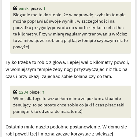
i
e
emski
pisze:
↑
t
Bieganie ma to do siebie, że w naprawdę szybkim tempie
l
p
można poprawiać swoje wyniki, w szczególności na
o
j
początku przygody/powrotu do sportu - tylko trzeba tłuc
e
te kilometry. Przy w miarę regularnym trenowaniu wrócisz
d
y
tu za miesiąc ze zrobioną piątką w tempie szybszym niż to
n
powyżej.
c
z
y
p
Tylko trzeba to robic z glowa. Lepiej walic kilometry powoli,
o
s
w wolniejszym tempie zeby nogi przyzwyczajac niz tluc na
t
czas i przy okazji zajechac sobie kolana czy co tam.
1234
pisze:
↑
Wiem, dlatego to wrzuciłem mimo że poziom aktualnie
żenujący, to po prostu chce sobie co jakiś czas pisać taki
pamiętnik tu od zera do maratonu:)
Ostatnio mnie naszlo podobne postanowienie. W domu sie
robi powoli lzej i mozna zaczac korzystac z wiekszej