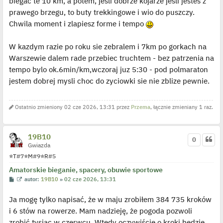
biegac te 10 km, a potem, jesli dobrze kojarze jesli jestes z
prawego brzegu, to buty trekkingowe i wio do puszczy.
Chwila moment i zlapiesz forme i tempo
W kazdym razie po roku sie zebralem i 7km po gorkach na
Warszewie dalem rade przebiec truchtem - bez patrzenia na
tempo bylo ok.6min/km,wczoraj juz 5:30 - pod polmaraton
jestem dobrej mysli choc do zyciowki sie nie zblize pewnie.
Ostatnio zmieniony 02 cze 2026, 13:31 przez
Przema
, łącznie zmieniany 1 raz.
19B10
0
Gwiazda
⭐
T
#7
⭐
M
#9
⭐
R
#5
Amatorskie bieganie, spacery, obuwie sportowe
P
W
autor:
19B10
»
02 cze 2026, 13:31
o
y
s
ś
Ja mogę tylko napisać, że w maju zrobiłem 384 735 kroków
t
w
i
i 6 stów na rowerze. Mam nadzieję, że pogoda pozwoli
e
t
zrobić tysiąc w czerwcu. Wtedy oczywiście o kroki będzie