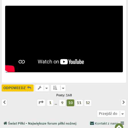
ODPOWIEDZ
Posty: 168
Strona
10
z
12
Poprzednia
N
1
9
10
11
12
…
Przejdź do
Świat Piłki - Największe forum piłki nożnej
Kontakt z nami
N