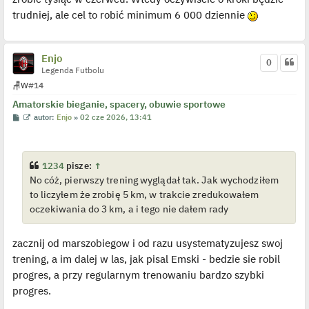
l
p
trudniej, ale cel to robić minimum 6 000 dziennie
o
j
e
d
y
Enjo
0
n
Legenda Futbolu
c
z
🪑
W
#14
y
p
Amatorskie bieganie, spacery, obuwie sportowe
o
P
W
autor:
Enjo
»
02 cze 2026, 13:41
s
o
y
t
s
ś
t
w
i
e
1234
pisze:
↑
t
No cóż, pierwszy trening wyglądał tak. Jak wychodziłem
l
p
to liczyłem że zrobię 5 km, w trakcie zredukowałem
o
j
oczekiwania do 3 km, a i tego nie dałem rady
e
d
y
zacznij od marszobiegow i od razu usystematyzujesz swoj
n
c
trening, a im dalej w las, jak pisal Emski - bedzie sie robil
z
y
progres, a przy regularnym trenowaniu bardzo szybki
p
o
progres.
s
t