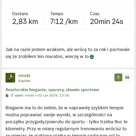
n
c
z
y
p
o
s
t
Jak na razie jestem wrakiem, ale wrócę tu za rok i pochwale
się że zrobiłem ten maraton, wierzę w to
emski
2
Kapitan
Amatorskie bieganie, spacery, obuwie sportowe
P
W
autor:
emski
»
02 cze 2026, 13:16
o
y
s
ś
Bieganie ma to do siebie, że w naprawdę szybkim tempie
t
w
i
można poprawiać swoje wyniki, w szczególności na
e
t
początku przygody/powrotu do sportu - tylko trzeba tłuc te
l
p
kilometry. Przy w miarę regularnym trenowaniu wrócisz tu
o
j
za miesiąc ze zrobioną piątką w tempie szybszym niż to