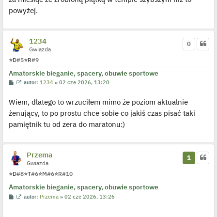
e
powyżej.
d
y
n
c
z
1234
y
0
p
Gwiazda
o
⭐
D
#5
⭐
R
#9
s
t
Amatorskie bieganie, spacery, obuwie sportowe
P
W
autor:
1234
»
02 cze 2026, 13:20
o
y
s
ś
Wiem, dlatego to wrzuciłem mimo że poziom aktualnie
t
w
i
żenujący, to po prostu chce sobie co jakiś czas pisać taki
e
t
pamiętnik tu od zera do maratonu:)
l
p
o
j
e
Przema
1
d
Gwiazda
y
n
⭐
D
#8
⭐
T
#6
⭐
M
#6
⭐
R
#10
c
z
Amatorskie bieganie, spacery, obuwie sportowe
y
p
P
W
autor:
Przema
»
02 cze 2026, 13:26
o
o
y
s
s
ś
t
t
w