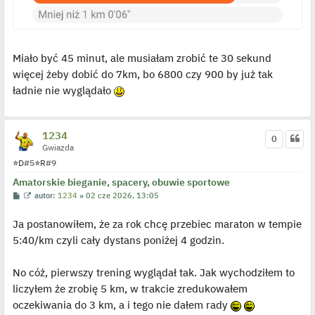
Miało być 45 minut, ale musiałam zrobić te 30 sekund
więcej żeby dobić do 7km, bo 6800 czy 900 by już tak
ładnie nie wyglądało
1234
0
Gwiazda
⭐
D
#5
⭐
R
#9
Amatorskie bieganie, spacery, obuwie sportowe
P
W
autor:
1234
»
02 cze 2026, 13:05
o
y
s
ś
Ja postanowiłem, że za rok chcę przebiec maraton w tempie
t
w
i
5:40/km czyli cały dystans poniżej 4 godzin.
e
t
l
p
No cóż, pierwszy trening wyglądał tak. Jak wychodziłem to
o
j
liczyłem że zrobię 5 km, w trakcie zredukowałem
e
oczekiwania do 3 km, a i tego nie dałem rady
d
y