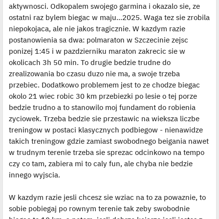
aktywnosci. Odkopalem swojego garmina i okazalo sie, ze
ostatni raz bylem biegac w maju...2025. Waga tez sie zrobila
niepokojaca, ale nie jakos tragicznie. W kazdym razie
postanowienia sa dwa: polmaraton w Szczecinie zejsc
ponizej 1:45 i w pazdzierniku maraton zakrecic sie w
okolicach 3h 50 min. To drugie bedzie trudne do
zrealizowania bo czasu duzo nie ma, a swoje trzeba
przebiec. Dodatkowo problemem jest to ze chodze biegac
okolo 21 wiec robic 30 km przebiezki po lesie o tej porze
bedzie trudno a to stanowilo moj fundament do robienia
zyciowek. Trzeba bedzie sie przestawic na wieksza liczbe
treningow w postaci klasycznych podbiegow - nienawidze
takich treningow gdzie zamiast swobodnego beigania nawet
w trudnym terenie trzeba sie sprezac odcinkowo na tempo
czy co tam, zabiera mi to caly fun, ale chyba nie bedzie
innego wyjscia.
W kazdym razie jesli chcesz sie wziac na to za powaznie, to
sobie pobiegaj po rownym terenie tak zeby swobodnie