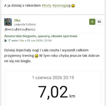
A ja dzisiaj z rekordem
#buty
#pomagaj
ą
Ilka
5
Legenda Futbolu
🪑
M
#13
🪑
R
#14
🪑
W
#12
Amatorskie bieganie, spacery, obuwie sportowe
P
W
autor:
Ilka
»
01 cze 2026, 22:50
o
y
s
ś
Dzisiaj dojechały nogi i cała reszta i wyszedł całkiem
t
w
i
przyjemny trening
W tym roku chyba jeszcze tak dobrze
e
t
mi się nie biegło.
l
p
o
j
e
d
y
n
c
z
y
p
o
s
t