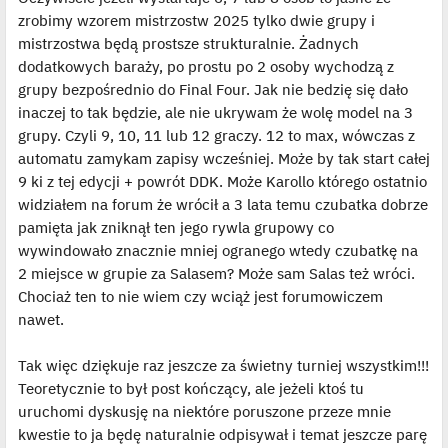
zrobimy wzorem mistrzostw 2025 tylko dwie grupy i
mistrzostwa będą prostsze strukturalnie. Żadnych
dodatkowych baraży, po prostu po 2 osoby wychodzą z
grupy bezpośrednio do Final Four. Jak nie bedzię się dało
inaczej to tak będzie, ale nie ukrywam że wolę model na 3
grupy. Czyli 9, 10, 11 lub 12 graczy. 12 to max, wówczas z
automatu zamykam zapisy wcześniej. Może by tak start całej
9 ki z tej edycji + powrót DDK. Może Karollo którego ostatnio
widziałem na forum że wrócił a 3 lata temu czubatka dobrze
pamięta jak zniknął ten jego rywla grupowy co
wywindowało znacznie mniej ogranego wtedy czubatkę na
2 miejsce w grupie za Salasem? Może sam Salas też wróci.
Chociaż ten to nie wiem czy wciąż jest forumowiczem
nawet.
Tak więc dziękuje raz jeszcze za świetny turniej wszystkim!!!
Teoretycznie to był post kończący, ale jeżeli ktoś tu
uruchomi dyskusję na niektóre poruszone przeze mnie
kwestie to ja będę naturalnie odpisywał i temat jeszcze parę