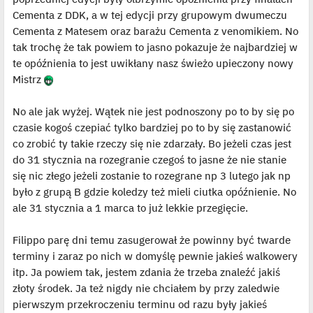
Cementa z DDK, a w tej edycji przy grupowym dwumeczu
Cementa z Matesem oraz barażu Cementa z venomikiem. No
tak trochę że tak powiem to jasno pokazuje że najbardziej w
te opóźnienia to jest uwikłany nasz świeżo upieczony nowy
Mistrz
No ale jak wyżej. Wątek nie jest podnoszony po to by się po
czasie kogoś czepiać tylko bardziej po to by się zastanowić
co zrobić ty takie rzeczy się nie zdarzały. Bo jeżeli czas jest
do 31 stycznia na rozegranie czegoś to jasne że nie stanie
się nic złego jeżeli zostanie to rozegrane np 3 lutego jak np
było z grupą B gdzie koledzy też mieli ciutka opóźnienie. No
ale 31 stycznia a 1 marca to już lekkie przegięcie.
Filippo parę dni temu zasugerował że powinny być twarde
terminy i zaraz po nich w domyślę pewnie jakieś walkowery
itp. Ja powiem tak, jestem zdania że trzeba znaleźć jakiś
złoty środek. Ja też nigdy nie chciałem by przy zaledwie
pierwszym przekroczeniu terminu od razu były jakieś