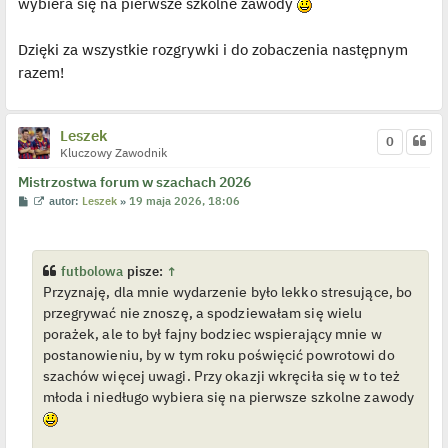
wybiera się na pierwsze szkolne zawody
z
y
p
Dzięki za wszystkie rozgrywki i do zobaczenia następnym
o
s
razem!
t
Leszek
0
Kluczowy Zawodnik
Mistrzostwa forum w szachach 2026
P
W
autor:
Leszek
»
19 maja 2026, 18:06
o
y
s
ś
t
w
i
e
futbolowa
pisze:
↑
t
Przyznaję, dla mnie wydarzenie było lekko stresujące, bo
l
p
przegrywać nie znoszę, a spodziewałam się wielu
o
j
porażek, ale to był fajny bodziec wspierający mnie w
e
postanowieniu, by w tym roku poświęcić powrotowi do
d
y
szachów więcej uwagi. Przy okazji wkręciła się w to też
n
młoda i niedługo wybiera się na pierwsze szkolne zawody
c
z
y
p
o