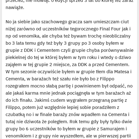
przecież, nie mówiąc o edycji sprzed 3 lat do której też zaraz
nawiąże.
No ja siebie jako szachowego gracza sam umieszczam ciut
niżej zarówno od uczestników tegorocznego Final Four jak i
np od venomika, ale chyba też bywam trochę nieobliczalny
bo 3 lata temu gdy też były 3 grupy po 3 osoby byłem w
grupie z DDK i Cementem czyli grupie chyba porównywalnie
piekielnej do tej w której byłem w tym roku i wtedy o dziwo
zająłem w tej grupie 2 miejsce, za DDK a przed Cementem.
W tym sezonie oczywiście byłem w grupie tłem dla Matesa i
Cementa, w barażach też szału nie było bo z Filippo
rozegrałem mocno słabą partię i powinienem był odpaść, no
ale jakaś karma mnie jednak pociągnęła w tym barażach aż
do ich finału. Jakimś cudem wygrałem przegraną partię z
Filippo, potem już względnie lepiej sobie poradziłem z
czubatką no i w finale baraży znów wpadłem na Cementa i
tutaj nie dziwota że poległem. Rok temu gdy były tylko dwie
grupy bo 6 uczestników to byłem w grupie z Samurajem i
venomikiem i z grupy nie wyszedłem, ale w pierwszej partii