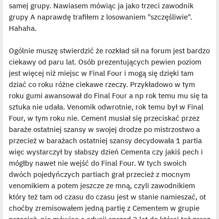
samej grupy. Nawiasem mówiąc ja jako trzeci zawodnik
grupy A naprawdę trafiłem z losowaniem "szczęśliwie".
Hahaha.
Ogólnie muszę stwierdzić że rozkład sił na forum jest bardzo
ciekawy od paru lat. Osób prezentujących pewien poziom
jest więcej niż miejsc w Final Four i mogą się dzięki tam
dziać co roku różne ciekawe rzeczy. Przykładowo w tym
roku gumi awansował do Final Four a np rok temu mu się ta
sztuka nie udała. Venomik odwrotnie, rok temu był w Final
Four, w tym roku nie. Cement musiał się przeciskać przez
baraże ostatniej szansy w swojej drodze po mistrzostwo a
przecież w barażach ostatniej szansy decydowała 1 partia
więc wystarczył by słabszy dzień Cementa czy jakiś pech i
mógłby nawet nie wejść do Final Four. W tych swoich
dwóch pojedyńczych partiach grał przecież z mocnym
venomikiem a potem jeszcze ze mną, czyli zawodnikiem
który też tam od czasu do czasu jest w stanie namieszać, ot
choćby zremisowałem jedną partię z Cementem w grupie