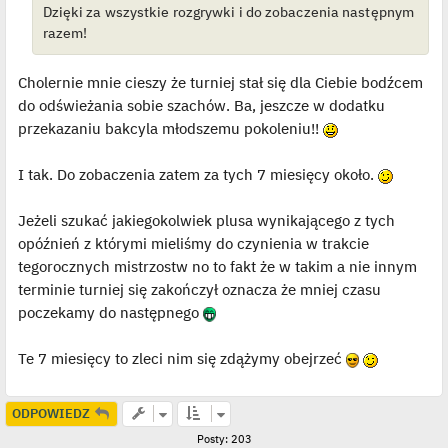
Dzięki za wszystkie rozgrywki i do zobaczenia następnym
s
t
razem!
Cholernie mnie cieszy że turniej stał się dla Ciebie bodźcem
do odświeżania sobie szachów. Ba, jeszcze w dodatku
przekazaniu bakcyla młodszemu pokoleniu!!
I tak. Do zobaczenia zatem za tych 7 miesięcy około.
Jeżeli szukać jakiegokolwiek plusa wynikającego z tych
opóźnień z którymi mieliśmy do czynienia w trakcie
tegorocznych mistrzostw no to fakt że w takim a nie innym
terminie turniej się zakończył oznacza że mniej czasu
poczekamy do następnego
Te 7 miesięcy to zleci nim się zdążymy obejrzeć
ODPOWIEDZ
Posty: 203