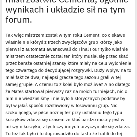
wynikach i układzie sił na tym
forum.
Tak więc mistrzem został w tym roku Cement, co ciekawe
właśnie nie któryś z trzech zwycięzców grup którzy jako
pierwsi z automatu awansowali do Final Four tylko właśnie
mistrzem ostatecznie został ten który musiał się przeciskać
przez baraże ostatniej szansy które miały na celu wyłonienie
tego czwartego do decydującej rozgrywki. Duży wpływ na to
miał fakt że dwaj najlepsi gracze tego sezonu grali w tej
samej grupie. A czemu to z kolei było możliwe? A no dlatego
że Mates startował pierwszy raz na moich turniejach, nic o
nim nie wiedzieliśmy i nie było historycznych podstaw by
był w jakiś sposób rozstawiony w losowaniu grup. Nic
szokującego, w piłce nożnej też przy ustalaniu tego typu
koszyków zdarza się czasem że ktoś bardzo mocny jest w
niższym koszyku, z tych czy innych przyczyn ale się zdarza.
Tu też tak było i to doprowadziło do faktu że trafili do tej