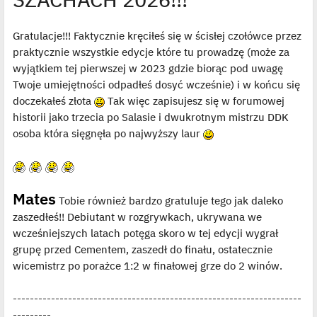
o
s
t
Gratulacje!!! Faktycznie kręciłeś się w ścisłej czołówce przez
praktycznie wszystkie edycje które tu prowadzę (może za
wyjątkiem tej pierwszej w 2023 gdzie biorąc pod uwagę
Twoje umiejętności odpadłeś dosyć wcześnie) i w końcu się
doczekałeś złota
Tak więc zapisujesz się w forumowej
historii jako trzecia po Salasie i dwukrotnym mistrzu DDK
osoba która sięgnęła po najwyższy laur
Mates
Tobie również bardzo gratuluje tego jak daleko
zaszedłeś!! Debiutant w rozgrywkach, ukrywana we
wcześniejszych latach potęga skoro w tej edycji wygrał
grupę przed Cementem, zaszedł do finału, ostatecznie
wicemistrz po porażce 1:2 w finałowej grze do 2 winów.
--------------------------------------------------------------------
---------