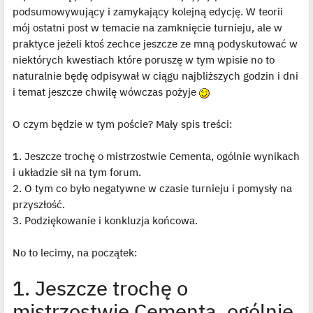
t
podsumowywujący i zamykający kolejną edycję. W teorii
l
p
mój ostatni post w temacie na zamknięcie turnieju, ale w
o
j
praktyce jeżeli ktoś zechce jeszcze ze mną podyskutować w
e
niektórych kwestiach które poruszę w tym wpisie no to
d
y
naturalnie będę odpisywał w ciągu najbliższych godzin i dni
n
c
i temat jeszcze chwilę wówczas pożyje
z
y
p
O czym będzie w tym poście? Mały spis treści:
o
s
t
1. Jeszcze trochę o mistrzostwie Cementa, ogólnie wynikach
i układzie sił na tym forum.
2. O tym co było negatywne w czasie turnieju i pomysły na
przyszłość.
3. Podziękowanie i konkluzja końcowa.
No to lecimy, na początek:
1. Jeszcze trochę o
mistrzostwie Cementa, ogólnie