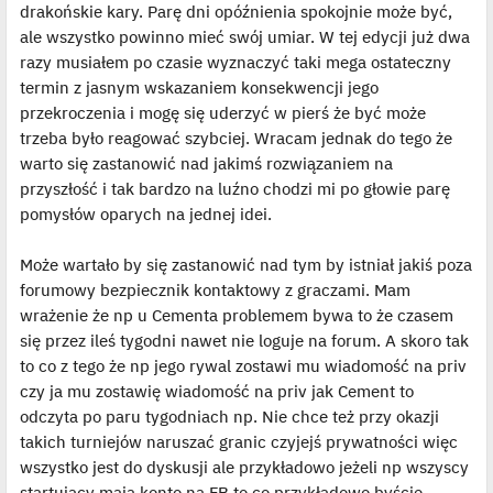
drakońskie kary. Parę dni opóźnienia spokojnie może być,
ale wszystko powinno mieć swój umiar. W tej edycji już dwa
razy musiałem po czasie wyznaczyć taki mega ostateczny
termin z jasnym wskazaniem konsekwencji jego
przekroczenia i mogę się uderzyć w pierś że być może
trzeba było reagować szybciej. Wracam jednak do tego że
warto się zastanowić nad jakimś rozwiązaniem na
przyszłość i tak bardzo na luźno chodzi mi po głowie parę
pomysłów oparych na jednej idei.
Może wartało by się zastanowić nad tym by istniał jakiś poza
forumowy bezpiecznik kontaktowy z graczami. Mam
wrażenie że np u Cementa problemem bywa to że czasem
się przez ileś tygodni nawet nie loguje na forum. A skoro tak
to co z tego że np jego rywal zostawi mu wiadomość na priv
czy ja mu zostawię wiadomość na priv jak Cement to
odczyta po paru tygodniach np. Nie chce też przy okazji
takich turniejów naruszać granic czyjejś prywatności więc
wszystko jest do dyskusji ale przykładowo jeżeli np wszyscy
startujący mają konto na FB to co przykładowo byście