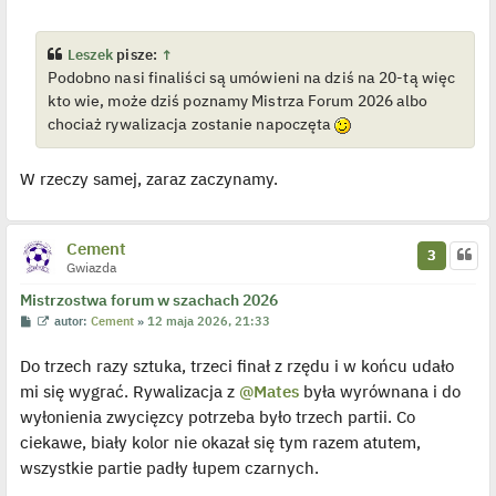
s
ś
t
w
i
e
Leszek
pisze:
↑
t
Podobno nasi finaliści są umówieni na dziś na 20-tą więc
l
p
kto wie, może dziś poznamy Mistrza Forum 2026 albo
o
j
chociaż rywalizacja zostanie napoczęta
e
d
y
W rzeczy samej, zaraz zaczynamy.
n
c
z
y
p
Cement
o
3
s
Gwiazda
t
Mistrzostwa forum w szachach 2026
P
W
autor:
Cement
»
12 maja 2026, 21:33
o
y
s
ś
Do trzech razy sztuka, trzeci finał z rzędu i w końcu udało
t
w
i
mi się wygrać. Rywalizacja z
@Mates
była wyrównana i do
e
t
wyłonienia zwycięzcy potrzeba było trzech partii. Co
l
p
ciekawe, biały kolor nie okazał się tym razem atutem,
o
j
wszystkie partie padły łupem czarnych.
e
d