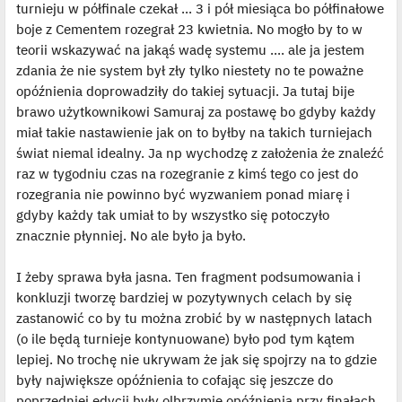
turnieju w półfinale czekał ... 3 i pół miesiąca bo półfinałowe
boje z Cementem rozegrał 23 kwietnia. No mogło by to w
teorii wskazywać na jakąś wadę systemu .... ale ja jestem
zdania że nie system był zły tylko niestety no te poważne
opóźnienia doprowadziły do takiej sytuacji. Ja tutaj bije
brawo użytkownikowi Samuraj za postawę bo gdyby każdy
miał takie nastawienie jak on to byłby na takich turniejach
świat niemal idealny. Ja np wychodzę z założenia że znaleźć
raz w tygodniu czas na rozegranie z kimś tego co jest do
rozegrania nie powinno być wyzwaniem ponad miarę i
gdyby każdy tak umiał to by wszystko się potoczyło
znacznie płynniej. No ale było ja było.
I żeby sprawa była jasna. Ten fragment podsumowania i
konkluzji tworzę bardziej w pozytywnych celach by się
zastanowić co by tu można zrobić by w następnych latach
(o ile będą turnieje kontynuowane) było pod tym kątem
lepiej. No trochę nie ukrywam że jak się spojrzy na to gdzie
były największe opóźnienia to cofając się jeszcze do
poprzedniej edycji były olbrzymie opóźnienia przy finałach