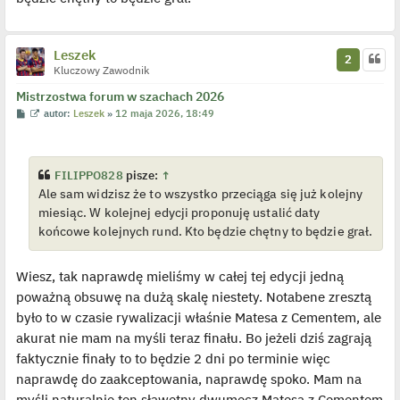
Leszek
2
Kluczowy Zawodnik
Mistrzostwa forum w szachach 2026
P
W
autor:
Leszek
»
12 maja 2026, 18:49
o
y
s
ś
t
w
i
e
FILIPPO828
pisze:
↑
t
Ale sam widzisz że to wszystko przeciąga się już kolejny
l
p
miesiąc. W kolejnej edycji proponuję ustalić daty
o
j
końcowe kolejnych rund. Kto będzie chętny to będzie grał.
e
d
y
Wiesz, tak naprawdę mieliśmy w całej tej edycji jedną
n
c
poważną obsuwę na dużą skalę niestety. Notabene zresztą
z
y
było to w czasie rywalizacji właśnie Matesa z Cementem, ale
p
o
akurat nie mam na myśli teraz finału. Bo jeżeli dziś zagrają
s
t
faktycznie finały to to będzie 2 dni po terminie więc
naprawdę do zaakceptowania, naprawdę spoko. Mam na
myśli naturalnie ten sławetny dwumecz Matesa z Cementem