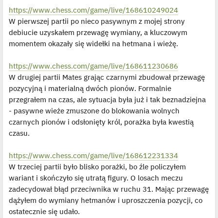
y
https://www.chess.com/game/live/168610249024
n
c
W pierwszej partii po nieco pasywnym z mojej strony
z
y
debiucie uzyskałem przewagę wymiany, a kluczowym
p
momentem okazały się widełki na hetmana i wieżę.
o
s
t
https://www.chess.com/game/live/168611230686
W drugiej partii Mates grając czarnymi zbudował przewagę
pozycyjną i materialną dwóch pionów. Formalnie
przegrałem na czas, ale sytuacja była już i tak beznadziejna
- pasywne wieże zmuszone do blokowania wolnych
czarnych pionów i odsłonięty król, porażka była kwestią
czasu.
https://www.chess.com/game/live/168612231334
W trzeciej partii było blisko porażki, bo źle policzyłem
wariant i skończyło się utratą figury. O losach meczu
zadecydował błąd przeciwnika w ruchu 31. Mając przewagę
dążyłem do wymiany hetmanów i uproszczenia pozycji, co
ostatecznie się udało.