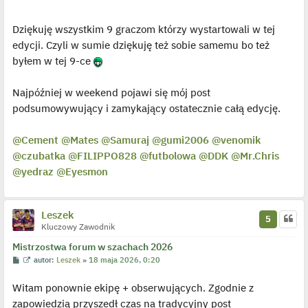
Dziękuję wszystkim 9 graczom którzy wystartowali w tej
edycji. Czyli w sumie dziękuję też sobie samemu bo też
byłem w tej 9-ce
Najpóźniej w weekend pojawi się mój post
podsumowywujący i zamykający ostatecznie całą edycję.
@Cement
@Mates
@Samuraj
@gumi2006
@venomik
@czubatka
@FILIPPO828
@futbolowa
@DDK
@Mr
.Chris
@yedraz
@Eyesmon
Leszek
5
Kluczowy Zawodnik
Mistrzostwa forum w szachach 2026
P
W
autor:
Leszek
»
18 maja 2026, 0:20
o
y
s
ś
Witam ponownie ekipę + obserwujących. Zgodnie z
t
w
i
zapowiedzią przyszedł czas na tradycyjny post
e