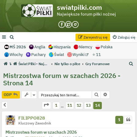
swiatpilki.com
Największe forum piłki nożnej
Zarejestruj się
Zaloguj się
MŚ 2026
Anglia
Hiszpania
Niemcy
Polska
Włochy
Puchary
Świat
Wyniki
⭐ 11
S
↴
Świat Piłki - Największe forum piłki nożnej
Nie tylko o piłce
Gry Forumowe
z
Mistrzostwa forum w szachach 2026 -
u
Strona 14
k
a
Szukaj
Wyszukiwanie 
ODP
j
Strona
14
z
14
Poprzednia
1
11
12
13
14
…
FILIPPO828
1
Kluczowy Zawodnik
Mistrzostwa forum w szachach 2026