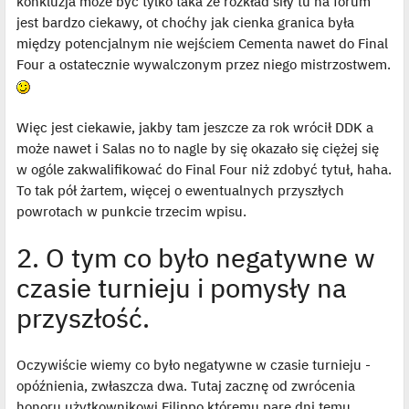
konkluzja może być tylko taka że rozkład siły tu na forum
jest bardzo ciekawy, ot choćhy jak cienka granica była
między potencjalnym nie wejściem Cementa nawet do Final
Four a ostatecznie wywalczonym przez niego mistrzostwem.
Więc jest ciekawie, jakby tam jeszcze za rok wrócił DDK a
może nawet i Salas no to nagle by się okazało się ciężej się
w ogóle zakwalifikować do Final Four niż zdobyć tytuł, haha.
To tak pół żartem, więcej o ewentualnych przyszłych
powrotach w punkcie trzecim wpisu.
2. O tym co było negatywne w
czasie turnieju i pomysły na
przyszłość.
Oczywiście wiemy co było negatywne w czasie turnieju -
opóźnienia, zwłaszcza dwa. Tutaj zacznę od zwrócenia
honoru użytkownikowi Filippo któremu parę dni temu