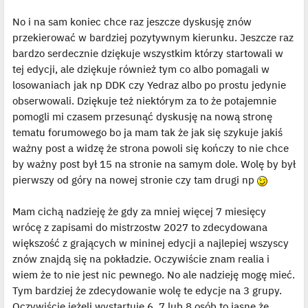
No i na sam koniec chce raz jeszcze dyskusję znów
przekierować w bardziej pozytywnym kierunku. Jeszcze raz
bardzo serdecznie dziękuje wszystkim którzy startowali w
tej edycji, ale dziękuje również tym co albo pomagali w
losowaniach jak np DDK czy Yedraz albo po prostu jedynie
obserwowali. Dziękuje też niektórym za to że potajemnie
pomogli mi czasem przesunąć dyskusję na nową stronę
tematu forumowego bo ja mam tak że jak się szykuje jakiś
ważny post a widzę że strona powoli się kończy to nie chce
by ważny post był 15 na stronie na samym dole. Wolę by był
pierwszy od góry na nowej stronie czy tam drugi np
Mam cichą nadzieję że gdy za mniej więcej 7 miesięcy
wrócę z zapisami do mistrzostw 2027 to zdecydowana
większość z grających w mininej edycji a najlepiej wszyscy
znów znajdą się na pokładzie. Oczywiście znam realia i
wiem że to nie jest nic pewnego. No ale nadzieję mogę mieć.
Tym bardziej że zdecydowanie wolę te edycje na 3 grupy.
Oczywiście jeżeli wystartuje 6, 7 lub 8 osób to jasne że