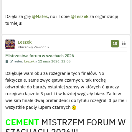
Dzięki za grę
@Mates
, no i Tobie
@Leszek
za organizację
turnieju!
Leszek
10
Kluczowy Zawodnik
Mistrzostwa forum w szachach 2026
P
W
autor:
Leszek
»
12 maja 2026, 22:05
o
y
s
ś
Dziękuje wam obu za rozegranie tych finałów. No
t
w
i
faktycznie, same zwycięstwa czarnych, tak trochę
e
t
odwrotnie do baraży ostatniej szansy w których 6 graczy
l
p
rozegrała łącznie 5 partii i w każdej wygrały białe. Za to w
o
j
wielkim finale dwaj pretendenci do tytułu rozegrali 3 partie i
e
wszystkie padły łupem czarnych
d
y
n
CEMENT
MISTRZEM FORUM W
c
z
y
SZACHACH 2026!!!
p