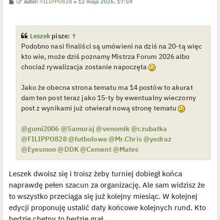
P
W
autor:
FILIPPO828
»
12 maja 2026, 17:59
o
y
s
ś
t
w
i
e
Leszek
pisze:
↑
t
Podobno nasi finaliści są umówieni na dziś na 20-tą więc
l
p
kto wie, może dziś poznamy Mistrza Forum 2026 albo
o
j
chociaż rywalizacja zostanie napoczęta
e
d
y
Jako że obecna strona tematu ma 14 postów to akurat
n
dam ten post teraz jako 15-ty by ewentualny wieczorny
c
z
post z wynikami już otwierał nową stronę tematu
y
p
o
@gumi2006
@Samuraj
@venomik
@czubatka
s
t
@FILIPPO828
@futbolowa
@Mr
.Chris
@yedraz
@Eyesmon
@DDK
@Cement
@Mates
Leszek dwoisz się i troisz żeby turniej dobiegł końca
naprawdę pełen szacun za organizację. Ale sam widzisz że
to wszystko przeciąga się już kolejny miesiąc. W kolejnej
edycji proponuję ustalić daty końcowe kolejnych rund. Kto
będzie chętny to będzie grał.