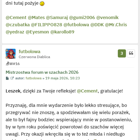
dni tutaj pożyje
@Cement
@Mates
@Samuraj
@gumi2006
@venomik
@czubatka
@FILIPPO828
@futbolowa
@DDK
@Mr
.Chris
@yedraz
@Eyesmon
@karollo89
futbolowa
3
Czerwona Diablica
🪑
W
#16
Mistrzostwa forum w szachach 2026
P
W
autor:
futbolowa
»
19 maja 2026, 10:23
o
y
s
ś
Leszek
, dzięki za Twoje refleksje!
@Cement
, gratulacje!
t
w
i
e
t
Przyznaję, dla mnie wydarzenie było lekko stresujące, bo
l
p
przegrywać nie znoszę, a spodziewałam się wielu porażek,
o
j
ale to był fajny bodziec wspierający mnie w postanowieniu,
e
by w tym roku poświęcić powrotowi do szachów więcej
d
y
uwagi. Przy okazji wkręciła się w to też młoda i niedługo
n
c