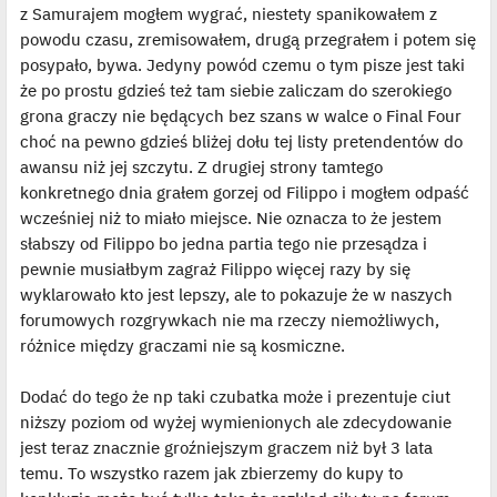
z Samurajem mogłem wygrać, niestety spanikowałem z
powodu czasu, zremisowałem, drugą przegrałem i potem się
posypało, bywa. Jedyny powód czemu o tym pisze jest taki
że po prostu gdzieś też tam siebie zaliczam do szerokiego
grona graczy nie będących bez szans w walce o Final Four
choć na pewno gdzieś bliżej dołu tej listy pretendentów do
awansu niż jej szczytu. Z drugiej strony tamtego
konkretnego dnia grałem gorzej od Filippo i mogłem odpaść
wcześniej niż to miało miejsce. Nie oznacza to że jestem
słabszy od Filippo bo jedna partia tego nie przesądza i
pewnie musiałbym zagraż Filippo więcej razy by się
wyklarowało kto jest lepszy, ale to pokazuje że w naszych
forumowych rozgrywkach nie ma rzeczy niemożliwych,
różnice między graczami nie są kosmiczne.
Dodać do tego że np taki czubatka może i prezentuje ciut
niższy poziom od wyżej wymienionych ale zdecydowanie
jest teraz znacznie groźniejszym graczem niż był 3 lata
temu. To wszystko razem jak zbierzemy do kupy to