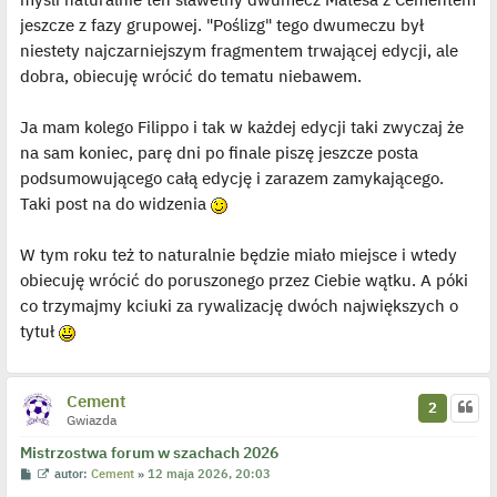
jeszcze z fazy grupowej. "Poślizg" tego dwumeczu był
niestety najczarniejszym fragmentem trwającej edycji, ale
dobra, obiecuję wrócić do tematu niebawem.
Ja mam kolego Filippo i tak w każdej edycji taki zwyczaj że
na sam koniec, parę dni po finale piszę jeszcze posta
podsumowującego całą edycję i zarazem zamykającego.
Taki post na do widzenia
W tym roku też to naturalnie będzie miało miejsce i wtedy
obiecuję wrócić do poruszonego przez Ciebie wątku. A póki
co trzymajmy kciuki za rywalizację dwóch największych o
tytuł
Cement
2
Gwiazda
Mistrzostwa forum w szachach 2026
P
W
autor:
Cement
»
12 maja 2026, 20:03
o
y