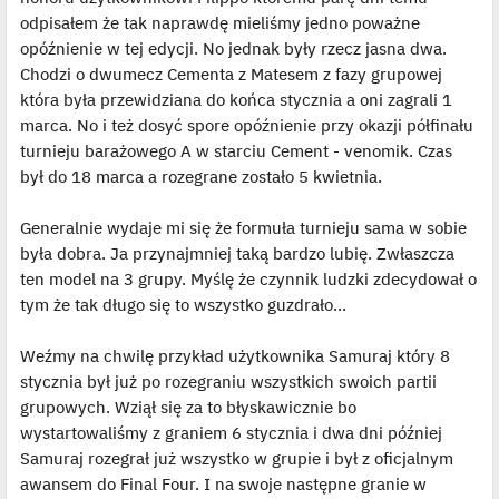
odpisałem że tak naprawdę mieliśmy jedno poważne
opóźnienie w tej edycji. No jednak były rzecz jasna dwa.
Chodzi o dwumecz Cementa z Matesem z fazy grupowej
która była przewidziana do końca stycznia a oni zagrali 1
marca. No i też dosyć spore opóźnienie przy okazji półfinału
turnieju barażowego A w starciu Cement - venomik. Czas
był do 18 marca a rozegrane zostało 5 kwietnia.
Generalnie wydaje mi się że formuła turnieju sama w sobie
była dobra. Ja przynajmniej taką bardzo lubię. Zwłaszcza
ten model na 3 grupy. Myślę że czynnik ludzki zdecydował o
tym że tak długo się to wszystko guzdrało...
Weźmy na chwilę przykład użytkownika Samuraj który 8
stycznia był już po rozegraniu wszystkich swoich partii
grupowych. Wziął się za to błyskawicznie bo
wystartowaliśmy z graniem 6 stycznia i dwa dni później
Samuraj rozegrał już wszystko w grupie i był z oficjalnym
awansem do Final Four. I na swoje następne granie w