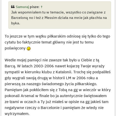
Samuraj
pisze:
↑
Jak wspomniałem tu w temacie, wszystko co związane z
Barceloną no i też z Messim działa na mnie jak płachta na
byka.
To jeszcze w tym wątku piłkarskim odniosę się tylko do tego
cytatu bo faktycznie temat główny nie jest tu temu
poświęcony
Wedle mojej pamięci nie zawsze tak było u Ciebie z tą
Barcą. W latach 2003-2006 nawet kojarzę Twoje wyraży
sympatii w kierunku klubu z Katalonii. Trochę się podpaliłeś
gdy wygrali swoją drugą w historii LM w 2006 roku a
pierwszą za naszego świadomego życia piłkarskiego.
Pamiętam jak pokłóciłem się z Tobą na gg w wieczór w który
pokonali Arsenal w finale bo ja autentycznie świętowałem
ze łzami w oczach a Ty już miałeś w opisie na gg jakieś tam
negatywne rzeczy o Barcelonie i pamiętam że wtedy nie
wytrzymałem.