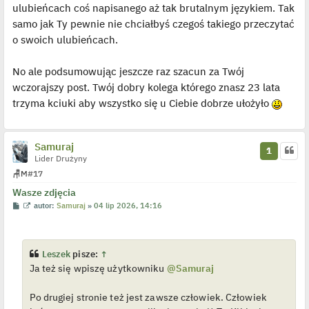
ulubieńcach coś napisanego aż tak brutalnym językiem. Tak
samo jak Ty pewnie nie chciałbyś czegoś takiego przeczytać
o swoich ulubieńcach.
No ale podsumowując jeszcze raz szacun za Twój
wczorajszy post. Twój dobry kolega którego znasz 23 lata
trzyma kciuki aby wszystko się u Ciebie dobrze ułożyło
Samuraj
1
Lider Drużyny
🪑
M
#17
Wasze zdjęcia
P
W
autor:
Samuraj
»
04 lip 2026, 14:16
o
y
s
ś
t
w
i
e
Leszek
pisze:
↑
t
Ja też się wpiszę użytkowniku
@Samuraj
l
p
o
j
Po drugiej stronie też jest zawsze człowiek. Człowiek
e