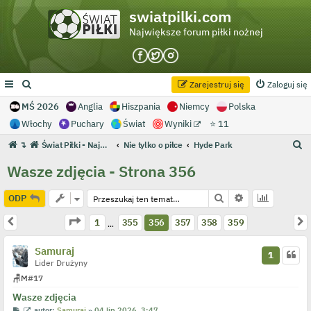
swiatpilki.com
Największe forum piłki nożnej
Zarejestruj się
Zaloguj się
MŚ 2026
Anglia
Hiszpania
Niemcy
Polska
Włochy
Puchary
Świat
Wyniki
⭐ 11
S
↴
Świat Piłki - Największe forum piłki nożnej
Nie tylko o piłce
Hyde Park
z
Wasze zdjęcia - Strona 356
u
k
Szukaj
Wyszukiwanie 
ODP
a
Strona
356
z
359
Poprzednia
N
1
355
356
357
358
359
…
j
Samuraj
1
Lider Drużyny
🪑
M
#17
Wasze zdjęcia
P
W
autor:
Samuraj
»
04 lip 2026, 3:47