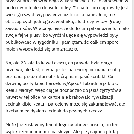
przeczytam coś wrednego w kontekście CR7 to odpowiem w
podobnym tonie odnośnie pchły. Tu na forum naprawdę jest
wiele gorszych wypowiedzi niż to co ja napisałem, nie
obrażających jednego zawodnika, ale drużyny czy grupę
zawodników. Wracając jeszcze do forum piłkanożna to miało
swoje fajne plusy, bo wyróżniające się wypowiedzi były
publikowane w tygodniku i pamiętam, że całkiem sporo
moich wypowiedzi się tam znalazło.
No, ale 23 lata to kawał czasu, co prawda była długa
przerwa, ale fakt, chyba jesteś najdłużej mi znaną osobą
poznaną przez internet z którą mam jakiś kontakt. Co
dziwne, bo Ty kibic Barcelony/Ajaxu/Holandii a ja kibic
Realu Madryt. Więc ciągle dochodziło do jakiś zgrzytów a
nawet w tej piłce na kartce nie brakowało rywalizacji.
Jednak kibic Realu i Barcelony może się zakumplować, ale
trzeba mieć dystans jednak do pewnych rzeczy.
Może już zostawmy temat tego cytatu w spokoju, bo ten
wątek czemu innemu ma służyć. Ale przynajmniej tutaj