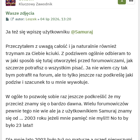
1
Kluczowy Zawodnik
e
d
y
Wasze zdjęcia
n
P
W
autor:
Leszek
»
04 lip 2026, 13:20
c
o
y
z
s
ś
y
Ja też się wpiszę użytkowniku
@Samuraj
t
w
p
i
o
e
s
t
t
Przeczytałem z uwagą całość i ja naturalnie również
l
p
trzymam za Ciebie kciuki. Z podziwem ogólnie odbieram to
o
j
w jaki sposób się tutaj otworzyłeś przed forumowiczami, jak
e
szczerze potrafisz o wszystkim pisać. Ja nie wiem czy tak
d
y
bym potrafił na forum, ale to tylko jeszcze raz podkreślę jaki
n
c
podziw i szacunek to u mnie wywołuje.
z
y
p
W ogóle to pozwolę sobie raz jeszcze podkreślić że my
o
s
przecież znamy się o bardzo dawna. Wielu forumowiczów
t
pewnie tego nie wie ale ja z użytkownikiem Samuraj znamy
się od ... 2003 roku jeżeli mnie pamięć nie myli!!! No to by
było 23 lata!!
Dla mnie lato 2003 było tuż po maturze a przed pierwszymi