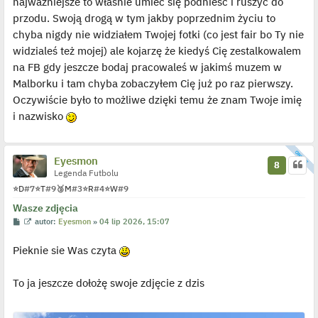
najważniejsze to właśnie umieć się podnieść i ruszyć do
przodu. Swoją drogą w tym jakby poprzednim życiu to
chyba nigdy nie widziałem Twojej fotki (co jest fair bo Ty nie
widzialeś też mojej) ale kojarzę że kiedyś Cię zestalkowalem
na FB gdy jeszcze bodaj pracowaleś w jakimś muzem w
Malborku i tam chyba zobaczyłem Cię już po raz pierwszy.
Oczywiście było to możliwe dzięki temu że znam Twoje imię
i nazwisko
Eyesmon
8
Legenda Futbolu
⭐
D
#7
⭐
T
#9
🥉
M
#3
⭐
R
#4
⭐
W
#9
Wasze zdjęcia
P
W
autor:
Eyesmon
»
04 lip 2026, 15:07
o
y
s
ś
Pieknie sie Was czyta
t
w
i
e
t
To ja jeszcze dołożę swoje zdjęcie z dzis
l
p
o
j