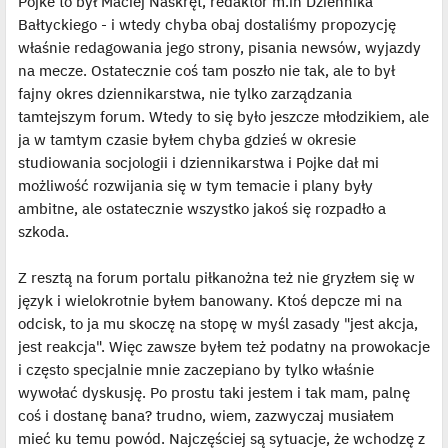
Pojke to był Maciej Naskręt, redaktor m.in Dziennika
Bałtyckiego - i wtedy chyba obaj dostaliśmy propozycję
właśnie redagowania jego strony, pisania newsów, wyjazdy
na mecze. Ostatecznie coś tam poszło nie tak, ale to był
fajny okres dziennikarstwa, nie tylko zarządzania
tamtejszym forum. Wtedy to się było jeszcze młodzikiem, ale
ja w tamtym czasie byłem chyba gdzieś w okresie
studiowania socjologii i dziennikarstwa i Pojke dał mi
możliwość rozwijania się w tym temacie i plany były
ambitne, ale ostatecznie wszystko jakoś się rozpadło a
szkoda.
Z resztą na forum portalu piłkanożna też nie gryzłem się w
język i wielokrotnie byłem banowany. Ktoś depcze mi na
odcisk, to ja mu skoczę na stopę w myśl zasady "jest akcja,
jest reakcja". Więc zawsze byłem też podatny na prowokacje
i często specjalnie mnie zaczepiano by tylko właśnie
wywołać dyskusję. Po prostu taki jestem i tak mam, palnę
coś i dostanę bana? trudno, wiem, zazwyczaj musiałem
mieć ku temu powód. Najczęściej są sytuacje, że wchodzę z