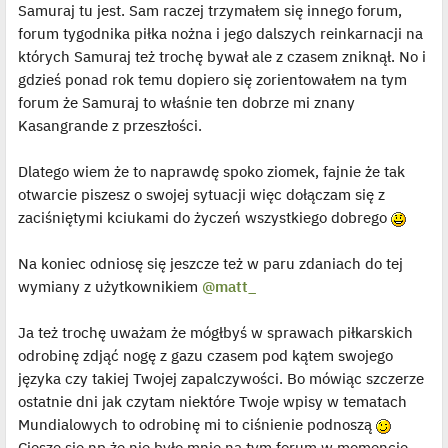
Samuraj tu jest. Sam raczej trzymałem się innego forum,
forum tygodnika piłka nożna i jego dalszych reinkarnacji na
których Samuraj też trochę bywał ale z czasem zniknął. No i
gdzieś ponad rok temu dopiero się zorientowałem na tym
forum że Samuraj to właśnie ten dobrze mi znany
Kasangrande z przeszłości.
Dlatego wiem że to naprawdę spoko ziomek, fajnie że tak
otwarcie piszesz o swojej sytuacji więc dołączam się z
zaciśniętymi kciukami do życzeń wszystkiego dobrego
Na koniec odniosę się jeszcze też w paru zdaniach do tej
wymiany z użytkownikiem
@matt_
Ja też trochę uważam że mógłbyś w sprawach piłkarskich
odrobinę zdjąć nogę z gazu czasem pod kątem swojego
języka czy takiej Twojej zapalczywości. Bo mówiąc szczerze
ostatnie dni jak czytam niektóre Twoje wpisy w tematach
Mundialowych to odrobinę mi to ciśnienie podnoszą
Cieszę się np że nie było mnie na tym forum w momencie