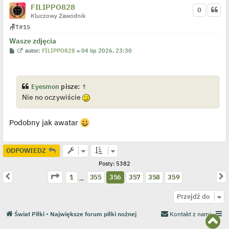
c
FILIPPO828
z
0
y
Kluczowy Zawodnik
p
🪑
T
#15
o
s
Wasze zdjęcia
t
P
W
autor:
FILIPPO828
»
04 lip 2026, 23:30
o
y
s
ś
t
w
i
e
Eyesmon
pisze:
↑
t
Nie no oczywiście
l
p
o
j
Podobny jak awatar
e
d
y
n
ODPOWIEDZ
c
z
y
Posty: 5382
p
Strona
356
z
359
Poprzednia
N
1
355
356
357
358
359
o
…
s
t
Przejdź do
Świat Piłki - Największe forum piłki nożnej
Kontakt z nami
N