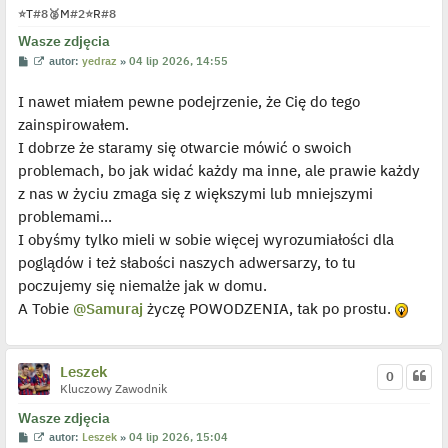
⭐
T
#8
🥈
M
#2
⭐
R
#8
Wasze zdjęcia
P
W
autor:
yedraz
»
04 lip 2026, 14:55
o
y
s
ś
I nawet miałem pewne podejrzenie, że Cię do tego
t
w
i
zainspirowałem.
e
t
I dobrze że staramy się otwarcie mówić o swoich
l
p
problemach, bo jak widać każdy ma inne, ale prawie każdy
o
j
z nas w życiu zmaga się z większymi lub mniejszymi
e
problemami...
d
y
I obyśmy tylko mieli w sobie więcej wyrozumiałości dla
n
c
poglądów i też słabości naszych adwersarzy, to tu
z
y
poczujemy się niemalże jak w domu.
p
A Tobie
@Samuraj
życzę POWODZENIA, tak po prostu.
o
s
t
Leszek
0
Kluczowy Zawodnik
Wasze zdjęcia
P
W
autor:
Leszek
»
04 lip 2026, 15:04