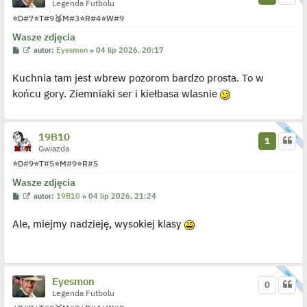
Legenda Futbolu
d
y
⭐
D
#7
⭐
T
#9
🥉
M
#3
⭐
R
#4
⭐
W
#9
n
c
Wasze zdjęcia
z
P
W
autor:
Eyesmon
»
04 lip 2026, 20:17
y
o
y
p
s
ś
o
Kuchnia tam jest wbrew pozorom bardzo prosta. To w
t
w
s
i
t
końcu gory. Ziemniaki ser i kiełbasa wlasnie
e
t
l
p
o
19B10
j
1
e
Gwiazda
d
⭐
D
#9
⭐
T
#5
⭐
M
#9
⭐
R
#5
y
n
Wasze zdjęcia
c
z
P
W
autor:
19B10
»
04 lip 2026, 21:24
y
o
y
p
s
ś
o
Ale, miejmy nadzieję, wysokiej klasy
t
w
s
i
t
e
t
l
p
o
Eyesmon
0
j
Legenda Futbolu
e
d