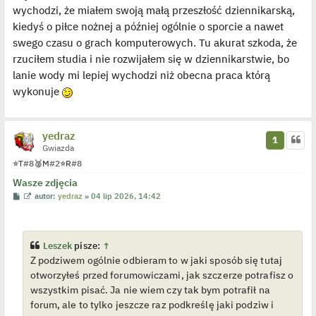
wychodzi, że miałem swoją małą przeszłość dziennikarską,
kiedyś o piłce nożnej a później ogólnie o sporcie a nawet
swego czasu o grach komputerowych. Tu akurat szkoda, że
rzuciłem studia i nie rozwijałem się w dziennikarstwie, bo
lanie wody mi lepiej wychodzi niż obecna praca którą
wykonuje
yedraz
1
Gwiazda
⭐
T
#8
🥈
M
#2
⭐
R
#8
Wasze zdjęcia
P
W
autor:
yedraz
»
04 lip 2026, 14:42
o
y
s
ś
t
w
i
e
Leszek
pisze:
↑
t
Z podziwem ogólnie odbieram to w jaki sposób się tutaj
l
p
otworzyłeś przed forumowiczami, jak szczerze potrafisz o
o
j
wszystkim pisać. Ja nie wiem czy tak bym potrafił na
e
forum, ale to tylko jeszcze raz podkreślę jaki podziw i
d
y