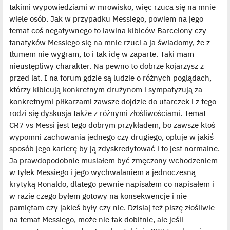
takimi wypowiedziami w mrowisko, więc rzuca się na mnie
wiele osób. Jak w przypadku Messiego, powiem na jego
temat coś negatywnego to lawina kibiców Barcelony czy
fanatyków Messiego się na mnie rzuci a ja świadomy, że z
tłumem nie wygram, to i tak idę w zaparte. Taki mam
nieustępliwy charakter. Na pewno to dobrze kojarzysz z
przed lat. I na forum gdzie są ludzie o różnych poglądach,
którzy kibicują konkretnym drużynom i sympatyzują za
konkretnymi piłkarzami zawsze dojdzie do utarczek i z tego
rodzi się dyskusja także z różnymi złośliwościami. Temat
CR7 vs Messi jest tego dobrym przykładem, bo zawsze ktoś
wypomni zachowania jednego czy drugiego, opluje w jakiś
sposób jego karierę by ją zdyskredytować i to jest normalne.
Ja prawdopodobnie musiałem być zmęczony wchodzeniem
w tyłek Messiego i jego wychwalaniem a jednoczesną
krytyką Ronaldo, dlatego pewnie napisałem co napisałem i
w razie czego byłem gotowy na konsekwencje i nie
pamiętam czy jakieś były czy nie. Dzisiaj też piszę złośliwie
na temat Messiego, może nie tak dobitnie, ale jeśli