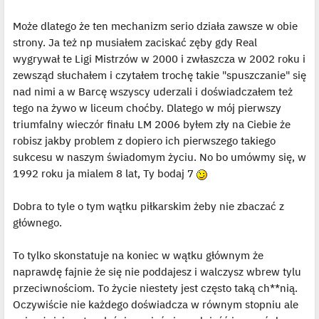
Może dlatego że ten mechanizm serio działa zawsze w obie
strony. Ja też np musiałem zaciskać zęby gdy Real
wygrywał te Ligi Mistrzów w 2000 i zwłaszcza w 2002 roku i
zewsząd słuchałem i czytałem trochę takie "spuszczanie" się
nad nimi a w Barcę wszyscy uderzali i doświadczałem też
tego na żywo w liceum choćby. Dlatego w mój pierwszy
triumfalny wieczór finału LM 2006 byłem zły na Ciebie że
robisz jakby problem z dopiero ich pierwszego takiego
sukcesu w naszym świadomym życiu. No bo umówmy się, w
1992 roku ja mialem 8 lat, Ty bodaj 7
Dobra to tyle o tym wątku piłkarskim żeby nie zbaczać z
głównego.
To tylko skonstatuje na koniec w wątku głównym że
naprawdę fajnie że się nie poddajesz i walczysz wbrew tylu
przeciwnościom. To życie niestety jest często taką ch**nią.
Oczywiście nie każdego doświadcza w równym stopniu ale