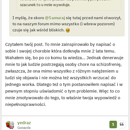
z
szacunek to u mnie wywołuje.
y
p
o
I myślę, że skoro
@Samuraj
się tutaj przed nami otworzył,
s
t
to na naszym forum mimo wszystko (i wbrew pozorom)
czuje się jak wśród bliskich.
Czytałem twój post. To mnie zainspirowało by napisać o
sobie i swojej chorobie która dotknęła mnie 2 lata temu.
Wahałem się, bo po co komu ta wiedza... Jednak denerwuje
mnie to jak ludzie postrzegają osoby chore na schizofrenię,
zwłaszcza, że ona mimo wszystko z różnym natężeniem u
ludzi się objawia i nie można też wszystkich wrzucać do
jednego worka. Dlatego też o tym postanowiłem napisać i w
pewnym stopniu uświadomić o tym problemie. Więc to co
mnie zmotywowało do tego, to właśnie twoja wypowiedź o
niepełnosprawności.
yedraz
1
Gwiazda