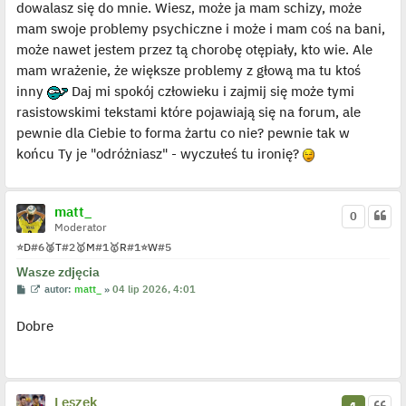
dowalasz się do mnie. Wiesz, może ja mam schizy, może
mam swoje problemy psychiczne i może i mam coś na bani,
może nawet jestem przez tą chorobę otępiały, kto wie. Ale
mam wrażenie, że większe problemy z głową ma tu ktoś
inny
Daj mi spokój człowieku i zajmij się może tymi
rasistowskimi tekstami które pojawiają się na forum, ale
pewnie dla Ciebie to forma żartu co nie? pewnie tak w
końcu Ty je "odróżniasz" - wyczułeś tu ironię?
matt_
0
Moderator
⭐
D
#6
🥈
T
#2
🥇
M
#1
🥇
R
#1
⭐
W
#5
Wasze zdjęcia
P
W
autor:
matt_
»
04 lip 2026, 4:01
o
y
s
ś
Dobre
t
w
i
e
t
l
p
o
Leszek
j