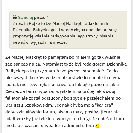
o
y
s
ś
t
w
i
e
Samuraj
pisze:
↑
t
Z resztą Pojke to był Maciej Naskręt, redaktor m.in
l
p
Dziennika Bałtyckiego - i wtedy chyba obaj dostaliśmy
o
j
propozycję właśnie redagowania jego strony, pisania
e
newsów, wyjazdy na mecze.
d
y
n
c
Że Maciej Naskręt to pamiętam bo miałem go tak właśnie
z
y
zapisanego na gg. Natomiast to że był redaktorem Dziennika
p
o
Bałtyckiego to przyznam że zdążyłem zapomnieć. Co do
s
pierwszych kroków w dziennikarstwie to u mnie to chyba
t
jednak nie rozwinęło się nawet do takiego poziomu jak u
Ciebie. Ja tam chyba raz wysłałem na próbę jakiś swój
felieton ale został odrzucony bo zbyt się przejechałem po
Dariuszu Szpakowskim. Jednak chyba moja "kariera"
dotyczyła głównie forum, pisania masy postów (teraz nie
miałbym siły już tyle ich tworzyć) no i tego że dałeś mi tam
moda a z czasem chyba też i administratora