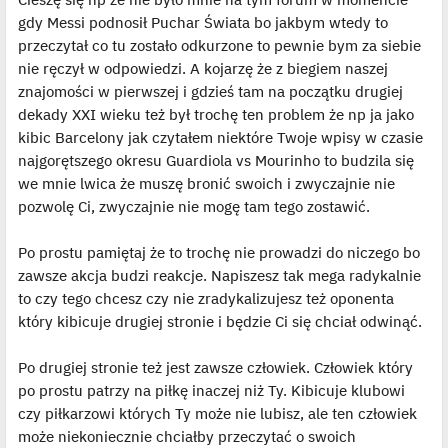
gdy Messi podnosił Puchar Świata bo jakbym wtedy to
przeczytał co tu zostało odkurzone to pewnie bym za siebie
nie ręczył w odpowiedzi. A kojarzę że z biegiem naszej
znajomości w pierwszej i gdzieś tam na początku drugiej
dekady XXI wieku też był trochę ten problem że np ja jako
kibic Barcelony jak czytałem niektóre Twoje wpisy w czasie
najgorętszego okresu Guardiola vs Mourinho to budzila się
we mnie lwica że muszę bronić swoich i zwyczajnie nie
pozwolę Ci, zwyczajnie nie mogę tam tego zostawić.
Po prostu pamiętaj że to trochę nie prowadzi do niczego bo
zawsze akcja budzi reakcje. Napiszesz tak mega radykalnie
to czy tego chcesz czy nie zradykalizujesz też oponenta
który kibicuje drugiej stronie i będzie Ci się chciał odwinąć.
Po drugiej stronie też jest zawsze człowiek. Człowiek który
po prostu patrzy na piłkę inaczej niż Ty. Kibicuje klubowi
czy piłkarzowi których Ty może nie lubisz, ale ten człowiek
może niekoniecznie chciałby przeczytać o swoich