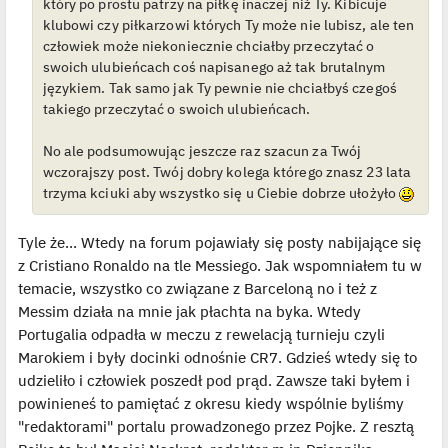
który po prostu patrzy na piłkę inaczej niż Ty. Kibicuje
d
y
klubowi czy piłkarzowi których Ty może nie lubisz, ale ten
n
człowiek może niekoniecznie chciałby przeczytać o
c
z
swoich ulubieńcach coś napisanego aż tak brutalnym
y
p
językiem. Tak samo jak Ty pewnie nie chciałbyś czegoś
o
takiego przeczytać o swoich ulubieńcach.
s
t
No ale podsumowując jeszcze raz szacun za Twój
wczorajszy post. Twój dobry kolega którego znasz 23 lata
trzyma kciuki aby wszystko się u Ciebie dobrze ułożyło
Tyle że... Wtedy na forum pojawiały się posty nabijające się
z Cristiano Ronaldo na tle Messiego. Jak wspomniałem tu w
temacie, wszystko co związane z Barceloną no i też z
Messim działa na mnie jak płachta na byka. Wtedy
Portugalia odpadła w meczu z rewelacją turnieju czyli
Marokiem i były docinki odnośnie CR7. Gdzieś wtedy się to
udzieliło i człowiek poszedł pod prąd. Zawsze taki byłem i
powinieneś to pamiętać z okresu kiedy wspólnie byliśmy
"redaktorami" portalu prowadzonego przez Pojke. Z resztą