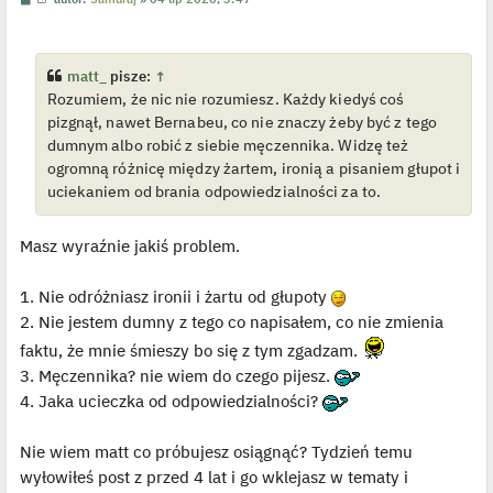
o
y
s
ś
t
w
i
e
matt_
pisze:
↑
t
Rozumiem, że nic nie rozumiesz. Każdy kiedyś coś
l
p
pizgnął, nawet Bernabeu, co nie znaczy żeby być z tego
o
j
dumnym albo robić z siebie męczennika. Widzę też
e
ogromną różnicę między żartem, ironią a pisaniem głupot i
d
y
uciekaniem od brania odpowiedzialności za to.
n
c
z
y
Masz wyraźnie jakiś problem.
p
o
s
1. Nie odróżniasz ironii i żartu od głupoty
t
2. Nie jestem dumny z tego co napisałem, co nie zmienia
faktu, że mnie śmieszy bo się z tym zgadzam.
3. Męczennika? nie wiem do czego pijesz.
4. Jaka ucieczka od odpowiedzialności?
Nie wiem matt co próbujesz osiągnąć? Tydzień temu
wyłowiłeś post z przed 4 lat i go wklejasz w tematy i