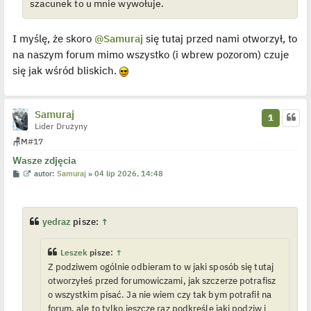
szacunek to u mnie wywołuje.
n
c
z
y
I myślę, że skoro
@Samuraj
się tutaj przed nami otworzył, to
p
na naszym forum mimo wszystko (i wbrew pozorom) czuje
o
s
się jak wśród bliskich.
t
Samuraj
1
Lider Drużyny
🪑
M
#17
Wasze zdjęcia
P
W
autor:
Samuraj
»
04 lip 2026, 14:48
o
y
s
ś
t
w
i
e
yedraz
pisze:
↑
t
l
p
Leszek
pisze:
↑
o
j
Z podziwem ogólnie odbieram to w jaki sposób się tutaj
e
otworzyłeś przed forumowiczami, jak szczerze potrafisz
d
y
o wszystkim pisać. Ja nie wiem czy tak bym potrafił na
n
forum, ale to tylko jeszcze raz podkreślę jaki podziw i
c