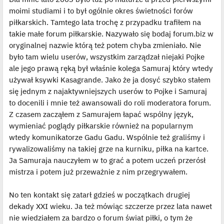
moimi studiami i to był ogólnie okres świetności forów
piłkarskich. Tamtego lata trochę z przypadku trafiłem na
takie małe forum piłkarskie. Nazywało się bodaj forum.biz w
oryginalnej nazwie którą też potem chyba zmieniało. Nie
było tam wielu userów, wszystkim zarządzał niejaki Pojke
ale jego prawą ręką był właśnie kolega Samuraj który wtedy
używał ksywki Kasagrande. Jako że ja dosyć szybko stałem
się jednym z najaktywniejszych userów to Pojke i Samuraj
to docenili i mnie też awansowali do roli moderatora forum.
Z czasem zacząłem z Samurajem łapać wspólny język,
wymieniać poglądy piłkarskie również na popularnym
wtedy komunikatorze Gadu Gadu. Wspólnie też graliśmy i
rywalizowaliśmy na takiej grze na kurniku, piłka na kartce.
Ja Samuraja nauczyłem w to grać a potem uczeń przerósł
mistrza i potem już przeważnie z nim przegrywałem.
No ten kontakt się zatarł gdzieś w początkach drugiej
dekady XXI wieku. Ja też mówiąc szczerze przez lata nawet
nie wiedziałem za bardzo o forum świat piłki, o tym że