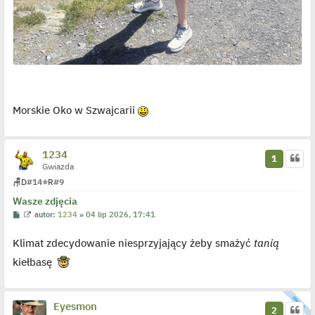
Morskie Oko w Szwajcarii
1234
1
Gwiazda
🪑
D
#14
⭐
R
#9
Wasze zdjęcia
P
W
autor:
1234
»
04 lip 2026, 17:41
o
y
s
ś
Klimat zdecydowanie niesprzyjający żeby smażyć
tanią
t
w
i
e
kiełbasę
t
l
p
o
Eyesmon
j
2
e