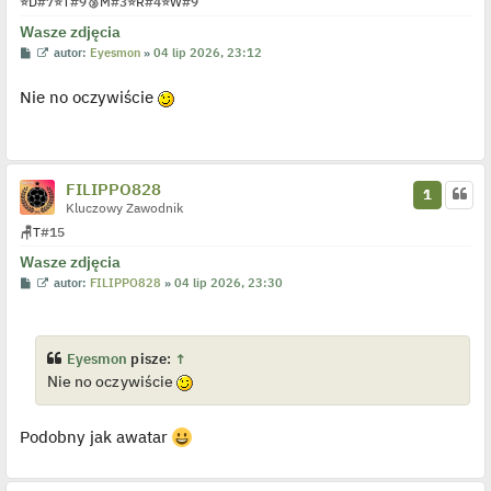
⭐
D
#7
⭐
T
#9
🥉
M
#3
⭐
R
#4
⭐
W
#9
y
n
Wasze zdjęcia
c
z
P
W
autor:
Eyesmon
»
04 lip 2026, 23:12
y
o
y
p
s
ś
o
Nie no oczywiście
t
w
s
i
t
e
t
l
p
o
FILIPPO828
1
j
Kluczowy Zawodnik
e
d
🪑
T
#15
y
n
Wasze zdjęcia
c
z
P
W
autor:
FILIPPO828
»
04 lip 2026, 23:30
y
o
y
p
s
ś
o
t
w
s
i
t
e
Eyesmon
pisze:
↑
t
Nie no oczywiście
l
p
o
j
Podobny jak awatar
e
d
y
n