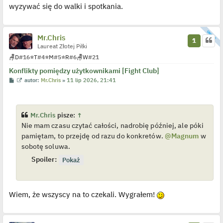
i
o
wyzywać się do walki i spotkania.
e
s
t
t
l
p
o
Mr.Chris
j
1
e
Laureat Złotej Piłki
d
🪑
D
#16
⭐
T
#4
⭐
M
#5
⭐
R
#6
🪑
W
#21
y
n
Konflikty pomiędzy użytkownikami [Fight Club]
c
z
P
W
autor:
Mr.Chris
»
11 lip 2026, 21:41
y
o
y
p
s
ś
o
t
w
s
i
t
e
Mr.Chris
pisze:
↑
t
Nie mam czasu czytać całości, nadrobię później, ale póki
l
p
pamiętam, to przejdę od razu do konkretów.
@Magnum
w
o
j
sobotę soluwa.
e
d
Spoiler:
y
n
c
z
y
Wiem, że wszyscy na to czekali. Wygrałem!
p
o
s
t