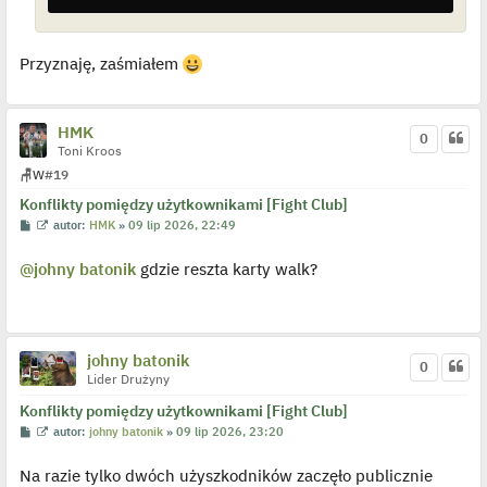
Przyznaję, zaśmiałem
HMK
0
Toni Kroos
🪑
W
#19
Konflikty pomiędzy użytkownikami [Fight Club]
P
W
autor:
HMK
»
09 lip 2026, 22:49
o
y
s
ś
@johny batonik
gdzie reszta karty walk?
t
w
i
e
t
l
p
o
johny batonik
0
j
Lider Drużyny
e
d
y
Konflikty pomiędzy użytkownikami [Fight Club]
n
P
W
autor:
johny batonik
»
09 lip 2026, 23:20
c
o
y
z
s
ś
y
Na razie tylko dwóch użyszkodników zaczęło publicznie
t
w
p