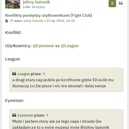
johny batonik
2
Lider Drużyny
Konflikty pomiędzy użytkownikami [Fight Club]
P
W
autor:
johny batonik
»
15 lip 2026, 14:31
o
y
s
ś
Konflikt:
t
w
i
e
t
Użytkownicy:
@Eyesmon
vs
@League
l
p
o
j
League:
e
d
y
n
League
pisze:
↑
c
a drugi stary cap jedzie po konfiturze gdzie 10 osób mu
z
y
tłumaczy co źle pisze i nic nie skumał i dalej swoje
p
o
s
t
Eyesmon:
Eyesmon
pisze:
↑
Może i jestem stary ale za tego capa i dziada (bo
zakładam ze to o mnie mozesz mnie @johny batonik