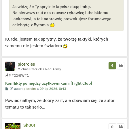
z
Ja widzę że Ty sprytnie kręcisz duąą imbę.
y
p
Na pierwszy rzut oka rzucasz rękawicę lubelskiemu
o
jankesowi, a tak naprawdę prowokujesz forumowego
s
t
celebrytę z Bytomia
Kurde, jestem tak sprytny, że tworzę taktyki, których
samemu nie jestem świadom
piotrcies
4
Michael Carrick's Red Army
🪑
M
#22
🥇
W
#1
Konflikty pomiędzy użytkownikami [Fight Club]
P
W
autor:
piotrcies
»
09 lip 2026, 8:43
o
y
s
ś
Powiedziałbym, że dobry żart, ale obawiam się, że autor
t
w
i
tematu to tak serio…
e
t
l
p
o
Sh00t
j
0