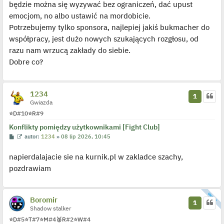
y
będzie można się wyzywać bez ograniczeń, dać upust
p
emocjom, no albo ustawić na mordobicie.
o
s
Potrzebujemy tylko sponsora, najlepiej jakiś bukmacher do
t
współpracy, jest dużo nowych szukających rozgłosu, od
razu nam wrzucą zakłady do siebie.
Dobre co?
1234
1
Gwiazda
⭐
D
#10
⭐
R
#9
Konflikty pomiędzy użytkownikami [Fight Club]
P
W
autor:
1234
»
08 lip 2026, 10:45
o
y
s
ś
napierdalajacie sie na kurnik.pl w zakladce szachy,
t
w
i
pozdrawiam
e
t
l
p
o
Boromir
j
1
e
Shadow stalker
d
⭐
D
#5
⭐
T
#7
⭐
M
#4
🥈
R
#2
⭐
W
#4
y