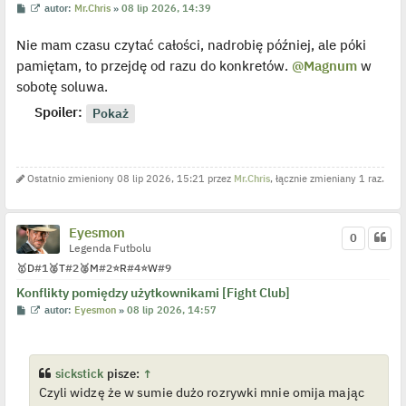
z
P
W
autor:
Mr.Chris
»
08 lip 2026, 14:39
y
o
y
p
s
ś
o
Nie mam czasu czytać całości, nadrobię później, ale póki
t
w
s
i
pamiętam, to przejdę od razu do konkretów.
@Magnum
w
t
e
t
sobotę soluwa.
l
p
Spoiler:
o
j
e
d
y
n
Ostatnio zmieniony 08 lip 2026, 15:21 przez
Mr.Chris
, łącznie zmieniany 1 raz.
c
z
y
p
Eyesmon
o
0
s
Legenda Futbolu
t
🥇
D
#1
🥈
T
#2
🥈
M
#2
⭐
R
#4
⭐
W
#9
Konflikty pomiędzy użytkownikami [Fight Club]
P
W
autor:
Eyesmon
»
08 lip 2026, 14:57
o
y
s
ś
t
w
i
e
sickstick
pisze:
↑
t
Czyli widzę że w sumie dużo rozrywki mnie omija mając
l
p