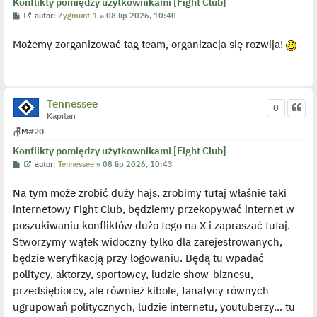
Konflikty pomiędzy użytkownikami [Fight Club]
P
W
autor:
Zygmunt-1
»
08 lip 2026, 10:40
o
y
s
ś
Możemy zorganizować tag team, organizacja się rozwija!
t
w
i
e
t
l
p
o
Tennessee
0
j
Kapitan
e
d
🪑
M
#20
y
n
Konflikty pomiędzy użytkownikami [Fight Club]
c
z
P
W
autor:
Tennessee
»
08 lip 2026, 10:43
y
o
y
p
s
ś
o
Na tym może zrobić duży hajs, zrobimy tutaj właśnie taki
t
w
s
i
internetowy Fight Club, będziemy przekopywać internet w
t
e
t
poszukiwaniu konfliktów dużo tego na X i zapraszać tutaj.
l
p
Stworzymy wątek widoczny tylko dla zarejestrowanych,
o
j
będzie weryfikacją przy logowaniu. Będą tu wpadać
e
politycy, aktorzy, sportowcy, ludzie show-biznesu,
d
y
przedsiębiorcy, ale również kibole, fanatycy równych
n
c
ugrupowań politycznych, ludzie internetu, youtuberzy... tu
z