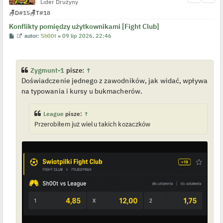
e
Lider Drużyny
d
🪑
D
#15
🪑
T
#18
y
n
Konflikty pomiędzy użytkownikami [Fight Club]
c
z
P
W
autor:
Sh00t
»
09 lip 2026, 22:46
y
o
y
p
s
ś
o
t
w
s
i
t
e
Zygmunt-1
pisze:
↑
t
Doświadczenie jednego z zawodników, jak widać, wpływa
l
p
na typowania i kursy u bukmacherów.
o
j
e
d
League
pisze:
↑
y
Przerobiłem już wielu takich kozaczków
n
c
z
y
p
o
s
t