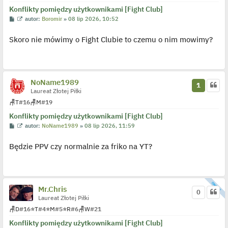
n
Konflikty pomiędzy użytkownikami [Fight Club]
c
z
P
W
autor:
Boromir
»
08 lip 2026, 10:52
y
o
y
p
s
ś
o
Skoro nie mówimy o Fight Clubie to czemu o nim mowimy?
t
w
s
i
t
e
t
l
p
o
NoName1989
1
j
Laureat Złotej Piłki
e
d
🪑
T
#16
🪑
M
#19
y
n
Konflikty pomiędzy użytkownikami [Fight Club]
c
z
P
W
autor:
NoName1989
»
08 lip 2026, 11:59
y
o
y
p
s
ś
o
Będzie PPV czy normalnie za friko na YT?
t
w
s
i
t
e
t
l
p
o
Mr.Chris
0
j
Laureat Złotej Piłki
e
d
🪑
D
#16
⭐
T
#4
⭐
M
#5
⭐
R
#6
🪑
W
#21
y
n
Konflikty pomiędzy użytkownikami [Fight Club]
c