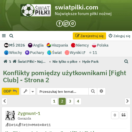
swiatpilki.com
Największe forum piłki nożnej
Zarejestruj się
Zaloguj się
MŚ 2026
Anglia
Hiszpania
Niemcy
Polska
Włochy
Puchary
Świat
Wyniki
⭐ 11
S
↴
Świat Piłki - Największe forum piłki nożnej
Nie tylko o piłce
Hyde Park
z
Konflikty pomiędzy użytkownikami [Fight
u
Club] - Strona 2
k
a
Szukaj
Wyszukiwanie 
ODP
j
Poprzednia
N
1
2
3
4
Zygmunt-1
0
Gwiazda
🪑
D
#14
🪑
T
#19
⭐
M
#8
⭐
R
#11