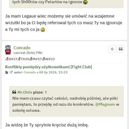
tych Sh00tów czy Pelartów na ignorze
o
j
e
d
Ja mam Legaue wiec możemy sie umówić na wzajemne
y
n
wrzutki bo ja Ci będę referowal tych co masz Ty na ignoruje
c
a Ty mi tych co ja
z
y
p
o
s
Conrado
t
0
Laureat Złotej Piłki
🪑
D
#17
🪑
T
#20
🪑
M
#17
🪑
W
#22
Konflikty pomiędzy użytkownikami [Fight Club]
P
W
autor:
Conrado
»
08 lip 2026, 15:23
o
y
s
ś
t
w
i
e
Mr.Chris
pisze:
↑
t
Nie mam czasu czytać całości, nadrobię później, ale póki
l
p
pamiętam, to przejdę od razu do konkretów.
@Magnum
w
o
j
sobotę soluwa.
e
d
y
Ja widzę że Ty sprytnie kręcisz dużą imbę.
n
c