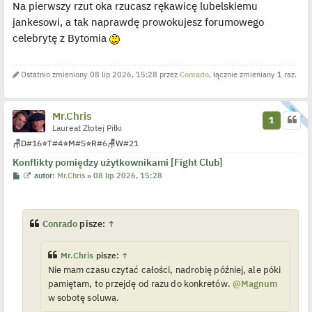
Na pierwszy rzut oka rzucasz rękawicę lubelskiemu
z
y
jankesowi, a tak naprawdę prowokujesz forumowego
p
o
celebrytę z Bytomia
s
t
Ostatnio zmieniony 08 lip 2026, 15:28 przez
Conrado
, łącznie zmieniany 1 raz.
Mr.Chris
1
Laureat Złotej Piłki
🪑
D
#16
⭐
T
#4
⭐
M
#5
⭐
R
#6
🪑
W
#21
Konflikty pomiędzy użytkownikami [Fight Club]
P
W
autor:
Mr.Chris
»
08 lip 2026, 15:28
o
y
s
ś
t
w
i
e
Conrado
pisze:
↑
t
l
p
Mr.Chris
pisze:
↑
o
j
Nie mam czasu czytać całości, nadrobię później, ale póki
e
pamiętam, to przejdę od razu do konkretów.
@Magnum
d
y
w sobotę soluwa.
n
c