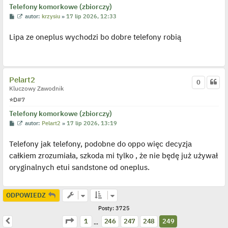
y
Telefony komorkowe (zbiorczy)
n
P
W
autor:
krzysiu
»
17 lip 2026, 12:33
c
o
y
z
s
ś
y
Lipa ze oneplus wychodzi bo dobre telefony robią
t
w
p
i
o
e
s
t
t
l
p
o
Pelart2
0
j
Kluczowy Zawodnik
e
d
⭐
D
#7
y
n
Telefony komorkowe (zbiorczy)
c
z
P
W
autor:
Pelart2
»
17 lip 2026, 13:19
y
o
y
p
s
ś
o
Telefony jak telefony, podobne do oppo więc decyzja
t
w
s
i
całkiem zrozumiała, szkoda mi tylko , że nie będę już używał
t
e
t
oryginalnych etui sandstone od oneplus.
l
p
o
j
ODPOWIEDZ
e
d
Posty: 3725
y
n
Strona
249
z
249
Poprzednia
1
246
247
248
249
c
…