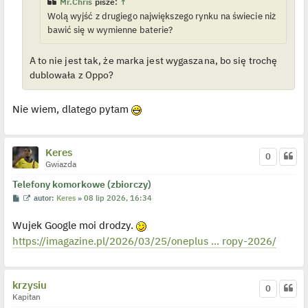
Mr.Chris
pisze:
↑
o
j
Wolą wyjść z drugiego największego rynku na świecie niż
e
bawić się w wymienne baterie?
d
y
n
c
A to nie jest tak, że marka jest wygaszana, bo się trochę
z
dublowała z Oppo?
y
p
o
s
Nie wiem, dlatego pytam
t
Keres
0
Gwiazda
Telefony komorkowe (zbiorczy)
P
W
autor:
Keres
»
08 lip 2026, 16:34
o
y
s
ś
Wujek Google moi drodzy.
t
w
i
https://imagazine.pl/2026/03/25/oneplus ... ropy-2026/
e
t
l
p
o
krzysiu
j
0
e
Kapitan
d