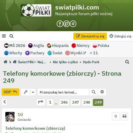
swiatpilki.com
Największe forum piłki nożnej
Zarejestruj się
Zaloguj się
MŚ 2026
Anglia
Hiszpania
Niemcy
Polska
Włochy
Puchary
Świat
Wyniki
⭐ 11
S
↴
Świat Piłki - Największe forum piłki nożnej
Nie tylko o piłce
Hyde Park
z
Telefony komorkowe (zbiorczy) - Strona
u
249
k
a
Szukaj
Wyszukiwanie 
ODP
j
Strona
249
z
249
Poprzednia
1
246
247
248
249
…
10
0
Gwiazda
Telefony komorkowe (zbiorczy)