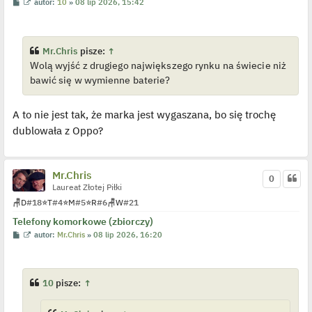
P
W
autor:
10
»
08 lip 2026, 15:42
o
y
s
ś
t
w
i
e
Mr.Chris
pisze:
↑
t
Wolą wyjść z drugiego największego rynku na świecie niż
l
p
bawić się w wymienne baterie?
o
j
e
d
A to nie jest tak, że marka jest wygaszana, bo się trochę
y
n
dublowała z Oppo?
c
z
y
p
Mr.Chris
o
0
s
Laureat Złotej Piłki
t
🪑
D
#18
⭐
T
#4
⭐
M
#5
⭐
R
#6
🪑
W
#21
Telefony komorkowe (zbiorczy)
P
W
autor:
Mr.Chris
»
08 lip 2026, 16:20
o
y
s
ś
t
w
i
e
10
pisze:
↑
t
l
p