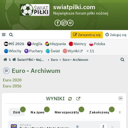
swiatpilki.com
Największe forum piłki nożnej
Zarejestruj się
Zaloguj się
MŚ 2026
Anglia
Hiszpania
Niemcy
Polska
Włochy
Puchary
Świat
Wyniki
⭐ 11
S
↴
Świat Piłki - Największe forum piłki nożnej
Euro
Euro - Archiwum
z
Euro - Archiwum
u
Euro 2020
k
Euro 2016
a
j
WYNIKI