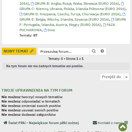
2016)
,
GRUPA B: Anglia, Rosja, Walia, Słowacja (EURO 2016)
,
GRUPA C: Niemcy, Ukraina, Polska, Irlandia Północna (EURO 2016)
,
GRUPA D: Hiszpania, Czechy, Turcja, Chorwacja (EURO 2016)
,
GRUPA E: Belgia, Włochy, Irlandia, Szwecja (EURO 2016)
,
GRUPA
F: Portugalia, Islandia, Austria, Węgry (EURO 2016)
,
FAZA
PUCHAROWA
,
Inne
Tematy:
87
Szukaj
Wyszukiwanie
NOWY TEMAT
Tematy: 0 • Strona
1
z
1
Na tym forum nie ma żadnych tematów ani postów.
Przejdź do
TWOJE UPRAWNIENIA NA TYM FORUM
Nie możesz
tworzyć nowych tematów
Nie możesz
odpowiadać w tematach
Nie możesz
zmieniać swoich postów
Nie możesz
usuwać swoich postów
Nie możesz
dodawać załączników
Świat Piłki - Największe forum piłki nożnej
Kontakt z nami
N
a