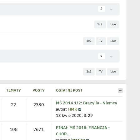
TEMATY
POSTY
OSTATNI POST
MŚ 2014 1/2: Brazylia - Niemcy
22
2380
W
autor:
HMK
y
13 kwie 2020, 3:29
ś
FINAŁ MŚ 2018: FRANCJA -
w
108
7671
CHOR…
i
W