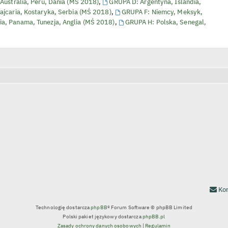
Australia, Peru, Dania (MŚ 2018)
,
GRUPA D: Argentyna, Islandia,
ajcaria, Kostaryka, Serbia (MŚ 2018)
,
GRUPA F: Niemcy, Meksyk,
a, Panama, Tunezja, Anglia (MŚ 2018)
,
GRUPA H: Polska, Senegal,
wanie zaawansowane
Kon
Technologię dostarcza
phpBB
® Forum Software © phpBB Limited
Polski pakiet językowy dostarcza
phpBB.pl
Zasady ochrony danych osobowych
|
Regulamin