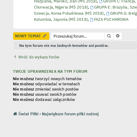
Hiszpania, Maroko, Iran (MŚ 2018)
,
GRUPA C: Francja, 
Chorwacja, Nigeria (MŚ 2018)
,
GRUPA E: Brazylia, Szw
Szwecja, Korea Południowa (MŚ 2018)
,
GRUPA G: Belgi
Kolumbia, Japonia (MŚ 2018)
,
FAZA PUCHAROWA
Szukaj
Wyszuki
NOWY TEMAT
Na tym forum nie ma żadnych tematów ani postów.
Wróć do wykazu forów
TWOJE UPRAWNIENIA NA TYM FORUM
Nie możesz
tworzyć nowych tematów
Nie możesz
odpowiadać w tematach
Nie możesz
zmieniać swoich postów
Nie możesz
usuwać swoich postów
Nie możesz
dodawać załączników
Świat Piłki - Największe forum piłki nożnej