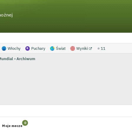
nożnej
Włochy
Puchary
Świat
Wyniki
⭐ 11
Mundial - Archiwum