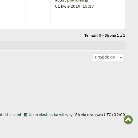
autor:
piotrcies
e
y
01 kwie 2019, 15:37
t
ś
l
w
n
i
a
e
j
Tematy: 0 • Strona
1
z
1
t
n
l
o
n
w
a
s
Przejdź do
j
z
n
y
o
p
w
o
s
s
z
t
y
p
o
takt z nami
Usuń ciasteczka witryny
Strefa czasowa
UTC+02:00
s
N
t
a
g
ó