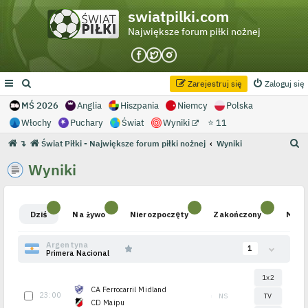
swiatpilki.com
Największe forum piłki nożnej
Zarejestruj się
Zaloguj się
MŚ 2026
Anglia
Hiszpania
Niemcy
Polska
Włochy
Puchary
Świat
Wyniki
⭐ 11
S
↴
Świat Piłki - Największe forum piłki nożnej
Wyniki
z
Wyniki
u
k
a
j