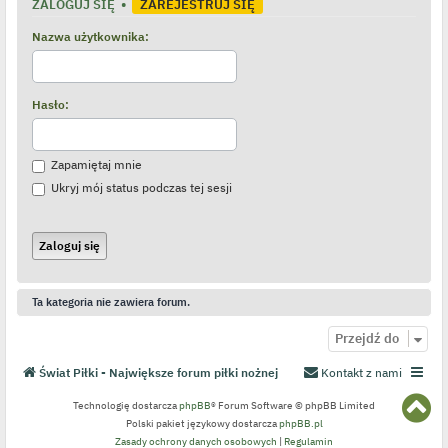
ZALOGUJ SIĘ
•
ZAREJESTRUJ SIĘ
Nazwa użytkownika:
Hasło:
Zapamiętaj mnie
Ukryj mój status podczas tej sesji
Ta kategoria nie zawiera forum.
Przejdź do
Świat Piłki - Największe forum piłki nożnej
Kontakt z nami
N
Technologię dostarcza
phpBB
® Forum Software © phpBB Limited
a
Polski pakiet językowy dostarcza
phpBB.pl
g
Zasady ochrony danych osobowych
|
Regulamin