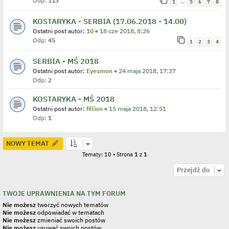
Odp:
113
…
1
5
6
7
8
KOSTARYKA - SERBIA (17.06.2018 - 14.00)
Ostatni post autor:
10
«
18 cze 2018, 8:26
Odp:
45
1
2
3
4
SERBIA - MŚ 2018
Ostatni post autor:
Eyesmon
«
24 maja 2018, 17:37
Odp:
2
KOSTARYKA - MŚ 2018
Ostatni post autor:
fillion
«
15 maja 2018, 12:51
Odp:
1
NOWY TEMAT
Tematy: 10 • Strona
1
z
1
Przejdź do
TWOJE UPRAWNIENIA NA TYM FORUM
Nie możesz
tworzyć nowych tematów
Nie możesz
odpowiadać w tematach
Nie możesz
zmieniać swoich postów
Nie możesz
usuwać swoich postów