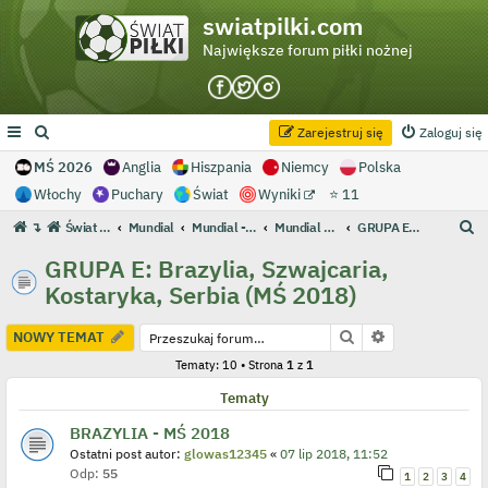
swiatpilki.com
Największe forum piłki nożnej
Zarejestruj się
Zaloguj się
MŚ 2026
Anglia
Hiszpania
Niemcy
Polska
Włochy
Puchary
Świat
Wyniki
⭐ 11
S
↴
Świat Piłki - Największe forum piłki nożnej
Mundial
Mundial - Archiwum
Mundial 2018 Rosja
GRUPA E: Brazylia, Szwajcaria, Kostaryka, Serbia (MŚ 2018)
z
GRUPA E: Brazylia, Szwajcaria,
u
Kostaryka, Serbia (MŚ 2018)
k
a
Szukaj
Wyszukiwanie
NOWY TEMAT
j
Tematy: 10 • Strona
1
z
1
Tematy
BRAZYLIA - MŚ 2018
Ostatni post autor:
glowas12345
«
07 lip 2018, 11:52
Odp:
55
1
2
3
4