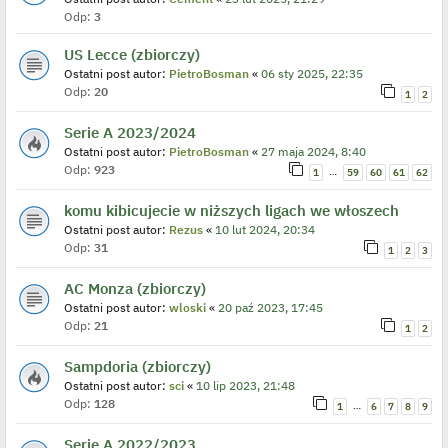
Odp:
3
US Lecce (zbiorczy)
Ostatni post autor:
PietroBosman
«
06 sty 2025, 22:35
Odp:
20
1
2
Serie A 2023/2024
Ostatni post autor:
PietroBosman
«
27 maja 2024, 8:40
Odp:
923
…
1
59
60
61
62
komu kibicujecie w niższych ligach we włoszech
Ostatni post autor:
Rezus
«
10 lut 2024, 20:34
Odp:
31
1
2
3
AC Monza (zbiorczy)
Ostatni post autor:
wloski
«
20 paź 2023, 17:45
Odp:
21
1
2
Sampdoria (zbiorczy)
Ostatni post autor:
sci
«
10 lip 2023, 21:48
Odp:
128
…
1
6
7
8
9
Serie A 2022/2023