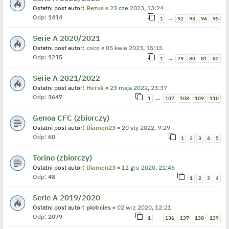
Ostatni post autor:
Rezus
«
23 cze 2023, 13:24
Odp:
1414
…
1
92
93
94
95
Serie A 2020/2021
Ostatni post autor:
coco
«
05 kwie 2023, 15:15
Odp:
1215
…
1
79
80
81
82
Serie A 2021/2022
Ostatni post autor:
Hersk
«
23 maja 2022, 23:37
Odp:
1647
…
1
107
108
109
110
Genoa CFC (zbiorczy)
Ostatni post autor:
Diamen23
«
20 sty 2022, 9:29
Odp:
60
1
2
3
4
5
Torino (zbiorczy)
Ostatni post autor:
Diamen23
«
12 gru 2020, 21:46
Odp:
48
1
2
3
4
Serie A 2019/2020
Ostatni post autor:
piotrcies
«
02 wrz 2020, 12:21
Odp:
2079
…
1
136
137
138
139