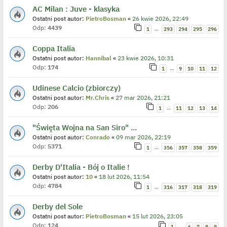
AC Milan : Juve - klasyka
Ostatni post autor:
PietroBosman
«
26 kwie 2026, 22:49
Odp:
4439
…
1
293
294
295
296
Coppa Italia
Ostatni post autor:
Hannibal
«
23 kwie 2026, 10:31
Odp:
174
…
1
9
10
11
12
Udinese Calcio (zbiorczy)
Ostatni post autor:
Mr.Chris
«
27 mar 2026, 21:21
Odp:
206
…
1
11
12
13
14
"Święta Wojna na San Siro" ...
Ostatni post autor:
Conrado
«
09 mar 2026, 22:19
Odp:
5371
…
1
356
357
358
359
Derby D'Italia - Bój o Italie !
Ostatni post autor:
10
«
18 lut 2026, 11:54
Odp:
4784
…
1
316
317
318
319
Derby del Sole
Ostatni post autor:
PietroBosman
«
15 lut 2026, 23:05
Odp:
124
…
1
6
7
8
9