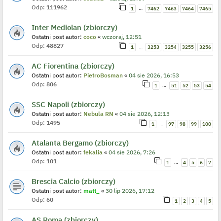
Odp:
111962
…
1
7462
7463
7464
7465
Inter Mediolan (zbiorczy)
Ostatni post autor:
coco
«
wczoraj, 12:51
Odp:
48827
…
1
3253
3254
3255
3256
AC Fiorentina (zbiorczy)
Ostatni post autor:
PietroBosman
«
04 sie 2026, 16:53
Odp:
806
…
1
51
52
53
54
SSC Napoli (zbiorczy)
Ostatni post autor:
Nebula RN
«
04 sie 2026, 12:13
Odp:
1495
…
1
97
98
99
100
Atalanta Bergamo (zbiorczy)
Ostatni post autor:
fekalia
«
04 sie 2026, 7:26
Odp:
101
…
1
4
5
6
7
Brescia Calcio (zbiorczy)
Ostatni post autor:
matt_
«
30 lip 2026, 17:12
Odp:
60
1
2
3
4
5
AS Roma (zbiorczy)