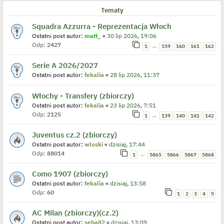
Tematy
Squadra Azzurra - Reprezentacja Włoch
Ostatni post autor:
matt_
«
30 lip 2026, 19:06
Odp:
2427
…
1
159
160
161
162
Serie A 2026/2027
Ostatni post autor:
fekalia
«
28 lip 2026, 11:37
Włochy - Transfery (zbiorczy)
Ostatni post autor:
fekalia
«
23 lip 2026, 7:51
Odp:
2125
…
1
139
140
141
142
Juventus cz.2 (zbiorczy)
Ostatni post autor:
wloski
«
dzisiaj, 17:44
Odp:
88014
…
1
5865
5866
5867
5868
Como 1907 (zbiorczy)
Ostatni post autor:
fekalia
«
dzisiaj, 13:58
Odp:
60
1
2
3
4
5
AC Milan (zbiorczy)(cz.2)
Ostatni post autor:
seba82
«
dzisiaj, 13:09