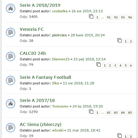
Serie A 2018/2019
Ostatni post autor:
czubatka
«
26 sie 2019, 23:13
Odp:
1405
…
1
91
92
93
94
Venezia FC
Ostatni post autor:
piotrcies
«
28 kwie 2019, 20:24
Odp:
28
1
2
CALCIO 24h
Ostatni post autor:
Diamen23
«
23 paź 2018, 13:14
Odp:
79
1
2
3
4
5
6
Serie A Fantasy Football
Ostatni post autor:
Ilka
«
11 sie 2018, 11:28
Odp:
3
Serie A 2017/18
Ostatni post autor:
Tomusmc
«
24 lip 2018, 19:20
Odp:
1270
…
1
82
83
84
85
AC Siena (zbiorczy)
Ostatni post autor:
wloski
«
21 mar 2018, 18:41
Odp:
19
1
2