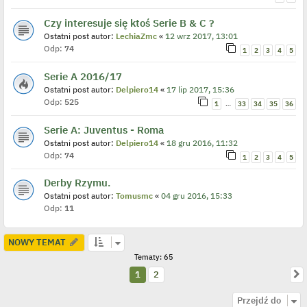
Czy interesuje się ktoś Serie B & C ?
Ostatni post autor:
LechiaZmc
«
12 wrz 2017, 13:01
Odp:
74
1
2
3
4
5
Serie A 2016/17
Ostatni post autor:
Delpiero14
«
17 lip 2017, 15:36
Odp:
525
…
1
33
34
35
36
Serie A: Juventus - Roma
Ostatni post autor:
Delpiero14
«
18 gru 2016, 11:32
Odp:
74
1
2
3
4
5
Derby Rzymu.
Ostatni post autor:
Tomusmc
«
04 gru 2016, 15:33
Odp:
11
NOWY TEMAT
Tematy: 65
N
1
2
Przejdź do