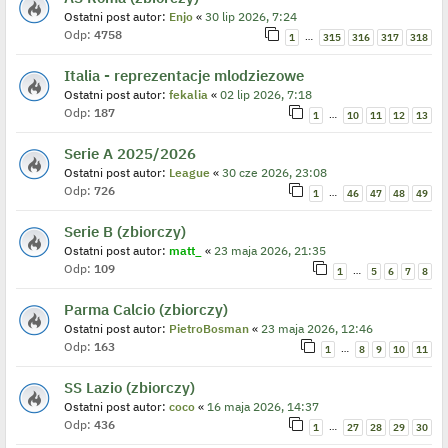
Ostatni post autor:
Enjo
«
30 lip 2026, 7:24
Odp:
4758
…
1
315
316
317
318
Italia - reprezentacje mlodziezowe
Ostatni post autor:
fekalia
«
02 lip 2026, 7:18
Odp:
187
…
1
10
11
12
13
Serie A 2025/2026
Ostatni post autor:
League
«
30 cze 2026, 23:08
Odp:
726
…
1
46
47
48
49
Serie B (zbiorczy)
Ostatni post autor:
matt_
«
23 maja 2026, 21:35
Odp:
109
…
1
5
6
7
8
Parma Calcio (zbiorczy)
Ostatni post autor:
PietroBosman
«
23 maja 2026, 12:46
Odp:
163
…
1
8
9
10
11
SS Lazio (zbiorczy)
Ostatni post autor:
coco
«
16 maja 2026, 14:37
Odp:
436
…
1
27
28
29
30