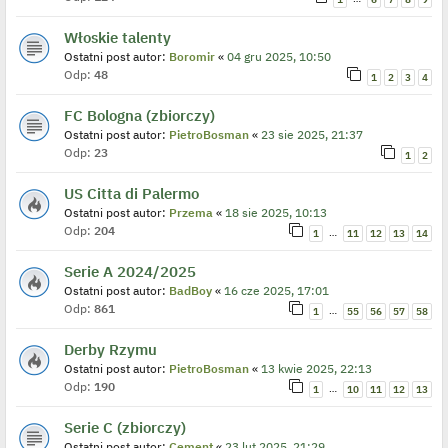
Włoskie talenty
Ostatni post autor:
Boromir
«
04 gru 2025, 10:50
Odp:
48
1
2
3
4
FC Bologna (zbiorczy)
Ostatni post autor:
PietroBosman
«
23 sie 2025, 21:37
Odp:
23
1
2
US Citta di Palermo
Ostatni post autor:
Przema
«
18 sie 2025, 10:13
Odp:
204
…
1
11
12
13
14
Serie A 2024/2025
Ostatni post autor:
BadBoy
«
16 cze 2025, 17:01
Odp:
861
…
1
55
56
57
58
Derby Rzymu
Ostatni post autor:
PietroBosman
«
13 kwie 2025, 22:13
Odp:
190
…
1
10
11
12
13
Serie C (zbiorczy)
Ostatni post autor:
Cement
«
23 lut 2025, 21:29