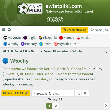
swiatpilki.com
Największe forum piłki nożnej
Zarejestruj się
Zaloguj się
MŚ 2026
Anglia
Hiszpania
Niemcy
Polska
Włochy
Puchary
Świat
Wyniki
⭐ 11
S
↴
Świat Piłki - Największe forum piłki nożnej
Forum Piłka nożna
Włochy
z
Włochy
u
Piłka nożna we Włoszech
:
Serie A
,
Serie B
i
Coppa Italia
| Kluby
k
(
Juventus
,
AC Milan
,
Inter
,
Napoli
|
Reprezentacja Włoch
)
a
(Squadra Azzurra |
Transfery
| Inne wydarzenia związane z
j
włoską piłką nożną
Szukaj
Wyszukiwanie
NOWY TEMAT
Tematy: 65
N
1
2