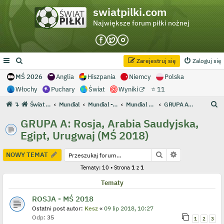
swiatpilki.com
Największe forum piłki nożnej
Zarejestruj się
Zaloguj się
MŚ 2026
Anglia
Hiszpania
Niemcy
Polska
Włochy
Puchary
Świat
Wyniki
⭐ 11
S
↴
Świat Piłki - Największe forum piłki nożnej
Mundial
Mundial - Archiwum
Mundial 2018 Rosja
GRUPA A: Rosja, Arabia Saudyjska, Egipt, Urugwaj (MŚ 2018)
z
GRUPA A: Rosja, Arabia Saudyjska,
u
Egipt, Urugwaj (MŚ 2018)
k
a
Szukaj
Wyszukiwanie
NOWY TEMAT
j
Tematy: 10 • Strona
1
z
1
Tematy
ROSJA - MŚ 2018
Ostatni post autor:
Kesz
«
09 lip 2018, 10:27
Odp:
35
1
2
3