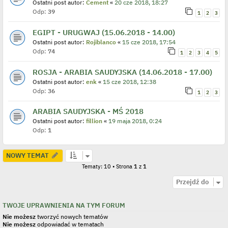
Ostatni post autor:
Cement
«
20 cze 2018, 18:27
Odp:
39
1
2
3
EGIPT - URUGWAJ (15.06.2018 - 14.00)
Ostatni post autor:
Rojiblanco
«
15 cze 2018, 17:54
Odp:
74
1
2
3
4
5
ROSJA - ARABIA SAUDYJSKA (14.06.2018 - 17.00)
Ostatni post autor:
enk
«
15 cze 2018, 12:38
Odp:
36
1
2
3
ARABIA SAUDYJSKA - MŚ 2018
Ostatni post autor:
fillion
«
19 maja 2018, 0:24
Odp:
1
NOWY TEMAT
Tematy: 10 • Strona
1
z
1
Przejdź do
TWOJE UPRAWNIENIA NA TYM FORUM
Nie możesz
tworzyć nowych tematów
Nie możesz
odpowiadać w tematach