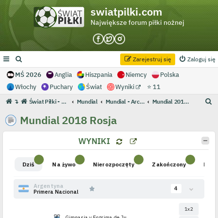
swiatpilki.com
Największe forum piłki nożnej
Zarejestruj się
Zaloguj się
MŚ 2026
Anglia
Hiszpania
Niemcy
Polska
Włochy
Puchary
Świat
Wyniki
⭐ 11
S
↴
Świat Piłki - Największe forum piłki nożnej
Mundial
Mundial - Archiwum
Mundial 2018 Rosja
z
Mundial 2018 Rosja
u
k
WYNIKI
a
j