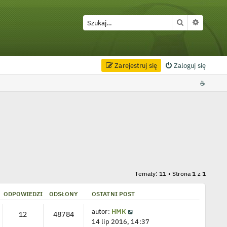
Szukaj
Wyszuki
Zarejestruj się
Zaloguj się
☕
Tematy: 11 • Strona
1
z
1
ODPOWIEDZI
ODSŁONY
OSTATNI POST
autor:
HMK
12
48784
14 lip 2016, 14:37