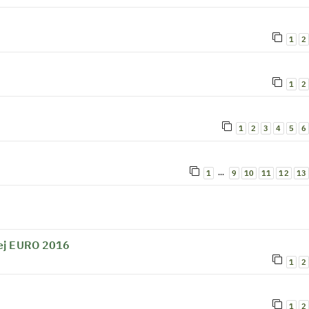
1
2
1
2
1
2
3
4
5
6
…
1
9
10
11
12
13
wej EURO 2016
1
2
1
2