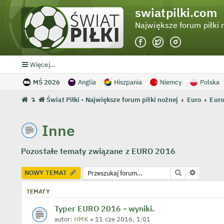
swiatpilki.com
Największe forum piłki 
Więcej…
MŚ 2026
Anglia
Hiszpania
Niemcy
Polska
↴
Świat Piłki - Największe forum piłki nożnej
Euro
Euro
Inne
Pozostałe tematy związane z EURO 2016
Szukaj
Wyszuki
NOWY TEMAT
TEMATY
Typer EURO 2016 - wyniki.
autor:
HMK
» 11 cze 2016, 1:01