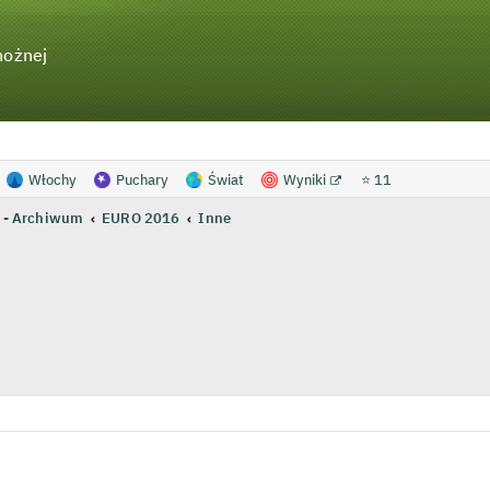
nożnej
Włochy
Puchary
Świat
Wyniki
⭐ 11
 - Archiwum
EURO 2016
Inne
wanie zaawansowane