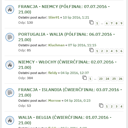
FRANCJA - NIEMCY (PÓŁFINAŁ: 07.07.2016 -
21.00)
Ostatni post autor:
Slim91
«
10 lip 2016, 1:21
Odp:
130
…
1
6
7
8
9
PORTUGALIA - WALIA (PÓŁFINAŁ: 06.07.2016 -
21.00)
Ostatni post autor:
Kluchman
«
07 lip 2016, 11:15
Odp:
85
1
2
3
4
5
6
NIEMCY - WŁOCHY (ĆWIERĆFINAŁ: 02.07.2016 -
21.00)
Ostatni post autor:
fieldy
«
04 lip 2016, 12:37
Odp:
384
…
1
23
24
25
26
FRANCJA - ISLANDIA (ĆWIERĆFINAŁ: 03.07.2016 -
21.00)
Ostatni post autor:
Morrow
«
04 lip 2016, 0:23
Odp:
53
1
2
3
4
WALIA - BELGIA (ĆWIERĆFINAŁ: 01.07.2016 -
21.00)