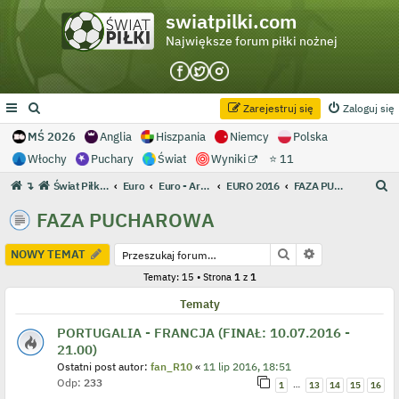
swiatpilki.com
Największe forum piłki nożnej
Zarejestruj się
Zaloguj się
MŚ 2026
Anglia
Hiszpania
Niemcy
Polska
Włochy
Puchary
Świat
Wyniki
⭐ 11
S
↴
Świat Piłki - Największe forum piłki nożnej
Euro
Euro - Archiwum
EURO 2016
FAZA PUCHAROWA
z
FAZA PUCHAROWA
u
k
Szukaj
Wyszukiwanie
NOWY TEMAT
a
Tematy: 15 • Strona
1
z
1
j
Tematy
PORTUGALIA - FRANCJA (FINAŁ: 10.07.2016 -
21.00)
Ostatni post autor:
fan_R10
«
11 lip 2016, 18:51
Odp:
233
…
1
13
14
15
16