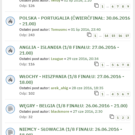
Ostatni post autor:
fieldy
«
02 lip 2016, 1:20
Odp:
126
…
1
6
7
8
9
POLSKA - PORTUGALIA (ĆWIERĆFINAŁ: 30.06.2016
- 21.00)
Ostatni post autor:
Tomusmc
«
01 lip 2016, 23:40
Odp:
243
…
1
14
15
16
17
ANGLIA - ISLANDIA (1/8 FINAŁU: 27.06.2016 -
21.00)
Ostatni post autor:
League
«
29 cze 2016, 20:34
Odp:
116
…
1
5
6
7
8
WŁOCHY - HISZPANIA (1/8 FINAŁU: 27.06.2016 -
18.00)
Ostatni post autor:
arek_ahig
«
28 cze 2016, 18:35
Odp:
102
…
1
4
5
6
7
WĘGRY - BELGIA (1/8 FINAŁU: 26.06.2016 - 21.00)
Ostatni post autor:
blackmore
«
27 cze 2016, 2:30
Odp:
32
1
2
3
NIEMCY - SŁOWACJA (1/8 FINAŁU: 26.06.2016 -
18.00)