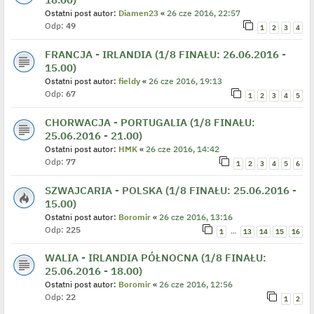
Ostatni post autor:
Diamen23
«
26 cze 2016, 22:57
Odp:
49
1
2
3
4
FRANCJA - IRLANDIA (1/8 FINAŁU: 26.06.2016 -
15.00)
Ostatni post autor:
fieldy
«
26 cze 2016, 19:13
Odp:
67
1
2
3
4
5
CHORWACJA - PORTUGALIA (1/8 FINAŁU:
25.06.2016 - 21.00)
Ostatni post autor:
HMK
«
26 cze 2016, 14:42
Odp:
77
1
2
3
4
5
6
SZWAJCARIA - POLSKA (1/8 FINAŁU: 25.06.2016 -
15.00)
Ostatni post autor:
Boromir
«
26 cze 2016, 13:16
Odp:
225
…
1
13
14
15
16
WALIA - IRLANDIA PÓŁNOCNA (1/8 FINAŁU:
25.06.2016 - 18.00)
Ostatni post autor:
Boromir
«
26 cze 2016, 12:56
Odp:
22
1
2