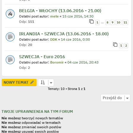
BELGIA - WŁOCHY (13.06.2016 - 21.00)
Ostatni post autor:
mete
«
15 cze 2016, 14:30
Odp:
151
…
1
8
9
10
11
IRLANDIA - SZWECJA (13.06.2016 - 18.00)
Ostatni post autor:
DDK
«
14 cze 2016, 0:00
Odp:
20
1
2
SZWECJA - Euro 2016
Ostatni post autor:
Boromir
«
04 cze 2016, 20:43
Odp:
2
NOWY TEMAT
Tematy: 10 • Strona
1
z
1
Przejdź do
TWOJE UPRAWNIENIA NA TYM FORUM
Nie możesz
tworzyć nowych tematów
Nie możesz
odpowiadać w tematach
Nie możesz
zmieniać swoich postów
Nie możesz
usuwać swoich postów