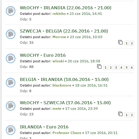
WŁOCHY - IRLANDIA (22.06.2016 - 21.00)
Ostatni post autor:
rekinho
«
23 cze 2016, 14:41
Odp:
5
SZWECJA - BELGIA (22.06.2016 - 21.00)
Ostatni post autor:
Morrow
«
23 cze 2016, 10:03
Odp:
15
1
2
WŁOCHY - Euro 2016
Ostatni post autor:
wloski
«
20 cze 2016, 18:58
Odp:
88
1
2
3
4
5
6
BELGIA - IRLANDIA (18.06.2016 - 15.00)
Ostatni post autor:
blackmore
«
18 cze 2016, 16:51
Odp:
8
WŁOCHY - SZWECJA (17.06.2016 - 15.00)
Ostatni post autor:
mete
«
17 cze 2016, 23:39
Odp:
23
1
2
IRLANDIA - Euro 2016
Ostatni post autor:
Professor Chaos
«
17 cze 2016, 20:11
Odp:
3