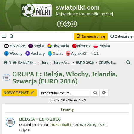
swiatpilki.com
Największe forum piłki nożnej
Zarejestruj się
Zaloguj się
MŚ 2026
Anglia
Hiszpania
Niemcy
Polska
Włochy
Puchary
Świat
Wyniki
⭐ 11
S
↴
Świat Piłki - Największe forum piłki nożnej
Euro
Euro - Archiwum
EURO 2016
GRUPA E: Belgia, Włochy, Irlandia, Szwecja (EURO 2016)
z
GRUPA E: Belgia, Włochy, Irlandia,
u
Szwecja (EURO 2016)
k
a
Szukaj
Wyszukiwanie
NOWY TEMAT
j
Tematy: 10 • Strona
1
z
1
Tematy
BELGIA - Euro 2016
Ostatni post autor:
Dr.Football1
«
30 cze 2016, 17:34
Odp:
8