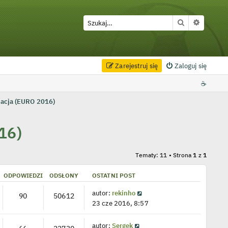
Szukaj
Wyszuki
Zarejestruj się
Zaloguj się
☕
wacja (EURO 2016)
16)
Tematy: 11 • Strona
1
z
1
ODPOWIEDZI
ODSŁONY
OSTATNI POST
autor:
rekinho
90
50612
23 cze 2016, 8:57
autor:
Sergek