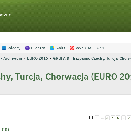
nożnej
Włochy
Puchary
Świat
Wyniki
⭐ 11
 - Archiwum
EURO 2016
GRUPA D: Hiszpania, Czechy, Turcja, Chor
hy, Turcja, Chorwacja (EURO 20
wanie zaawansowane
…
1
3
4
5
6
7
.00)