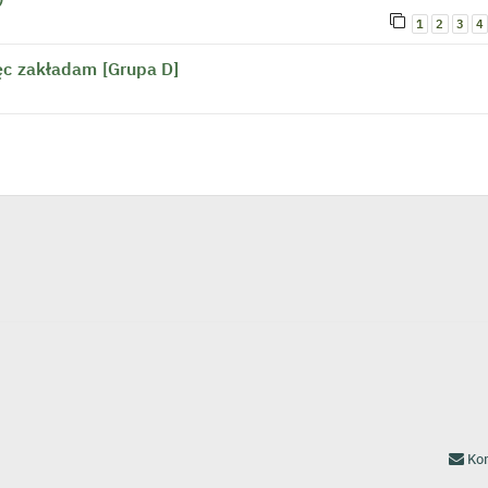
1
2
3
4
ęc zakładam [Grupa D]
Kon