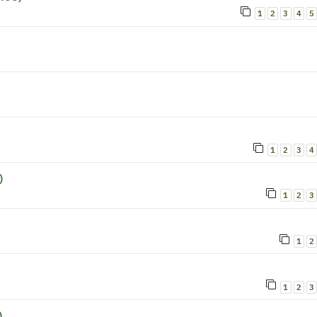
1
2
3
4
5
1
2
3
4
)
1
2
3
1
2
1
2
3
)