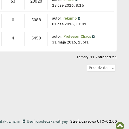
53
20020
13 cze 2016, 8:15
autor:
rekinho
0
5088
01 cze 2016, 13:01
autor:
Professor Chaos
4
5450
31 maja 2016, 15:41
Tematy: 11 • Strona
1
z
1
Przejdź do
takt z nami
Usuń ciasteczka witryny
Strefa czasowa
UTC+02:00
N