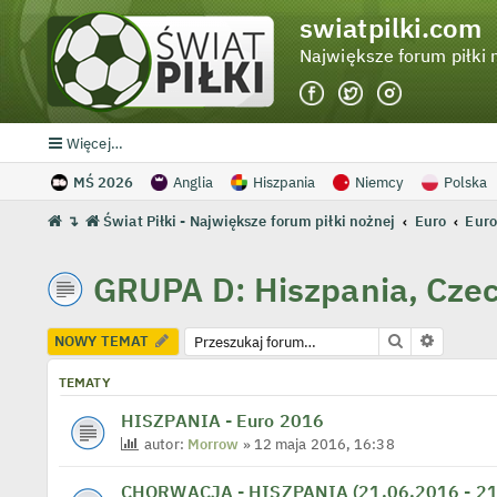
swiatpilki.com
Największe forum piłki 
Więcej…
MŚ 2026
Anglia
Hiszpania
Niemcy
Polska
↴
Świat Piłki - Największe forum piłki nożnej
Euro
Euro
GRUPA D: Hiszpania, Czec
Szukaj
Wyszuki
NOWY TEMAT
TEMATY
HISZPANIA - Euro 2016
autor:
Morrow
» 12 maja 2016, 16:38
CHORWACJA - HISZPANIA (21.06.2016 - 21