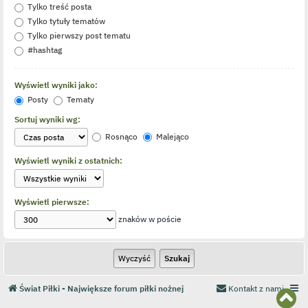
Tylko treść posta
Tylko tytuły tematów
Tylko pierwszy post tematu
#hashtag
Wyświetl wyniki jako:
Posty
Tematy
Sortuj wyniki wg:
Rosnąco
Malejąco
Wyświetl wyniki z ostatnich:
Wyświetl pierwsze:
znaków w poście
Świat Piłki - Największe forum piłki nożnej
Kontakt z nami
N