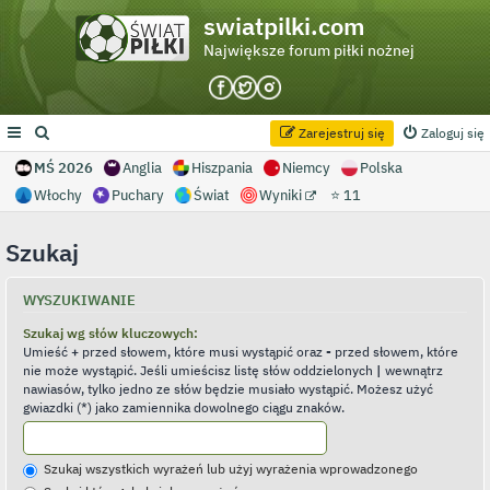
swiatpilki.com
Największe forum piłki nożnej
Zarejestruj się
Zaloguj się
MŚ 2026
Anglia
Hiszpania
Niemcy
Polska
Włochy
Puchary
Świat
Wyniki
⭐ 11
Szukaj
WYSZUKIWANIE
Szukaj wg słów kluczowych:
Umieść
+
przed słowem, które musi wystąpić oraz
-
przed słowem, które
nie może wystąpić. Jeśli umieścisz listę słów oddzielonych
|
wewnątrz
nawiasów, tylko jedno ze słów będzie musiało wystąpić. Możesz użyć
gwiazdki (*) jako zamiennika dowolnego ciągu znaków.
Szukaj wszystkich wyrażeń lub użyj wyrażenia wprowadzonego