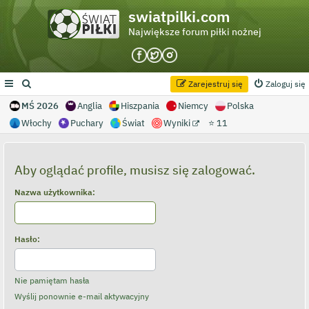
swiatpilki.com
Największe forum piłki nożnej
Zarejestruj się
Zaloguj się
MŚ 2026
Anglia
Hiszpania
Niemcy
Polska
Włochy
Puchary
Świat
Wyniki
⭐ 11
Aby oglądać profile, musisz się zalogować.
Nazwa użytkownika:
Hasło:
Nie pamiętam hasła
Wyślij ponownie e-mail aktywacyjny