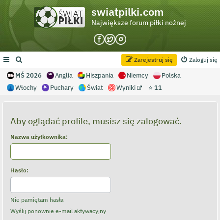
swiatpilki.com
Największe forum piłki nożnej
Zarejestruj się
Zaloguj się
MŚ 2026
Anglia
Hiszpania
Niemcy
Polska
Włochy
Puchary
Świat
Wyniki
⭐ 11
Aby oglądać profile, musisz się zalogować.
Nazwa użytkownika:
Hasło:
Nie pamiętam hasła
Wyślij ponownie e-mail aktywacyjny