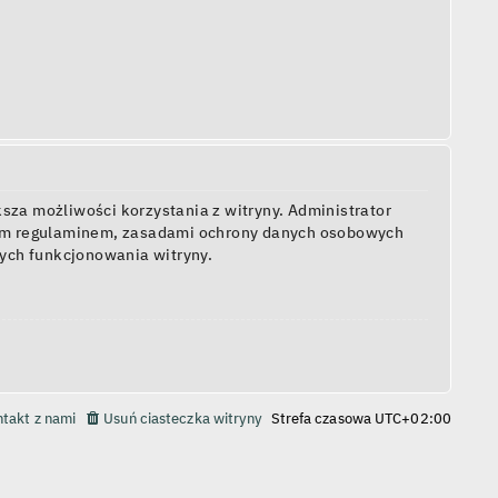
sza możliwości korzystania z witryny. Administrator
zym regulaminem, zasadami ochrony danych osobowych
ych funkcjonowania witryny.
takt z nami
Usuń ciasteczka witryny
Strefa czasowa
UTC+02:00