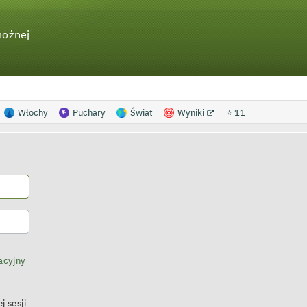
nożnej
Włochy
Puchary
Świat
Wyniki
⭐ 11
acyjny
j sesji