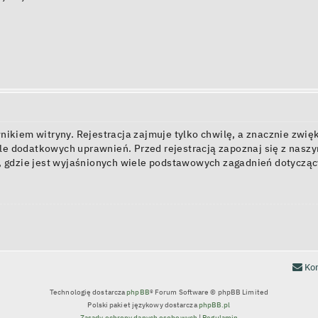
kiem witryny. Rejestracja zajmuje tylko chwilę, a znacznie zwięk
e dodatkowych uprawnień. Przed rejestracją zapoznaj się z nas
, gdzie jest wyjaśnionych wiele podstawowych zagadnień dotycząc
Kon
Technologię dostarcza
phpBB
® Forum Software © phpBB Limited
Polski pakiet językowy dostarcza
phpBB.pl
Zasady ochrony danych osobowych
|
Regulamin