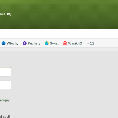
nożnej
Włochy
Puchary
Świat
Wyniki
⭐ 11
acyjny
j sesji