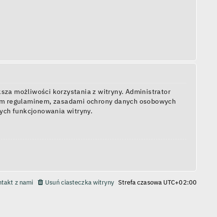
sza możliwości korzystania z witryny. Administrator
zym regulaminem, zasadami ochrony danych osobowych
ych funkcjonowania witryny.
takt z nami
Usuń ciasteczka witryny
Strefa czasowa
UTC+02:00