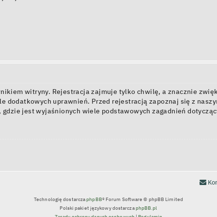
kiem witryny. Rejestracja zajmuje tylko chwilę, a znacznie zwięk
e dodatkowych uprawnień. Przed rejestracją zapoznaj się z nas
, gdzie jest wyjaśnionych wiele podstawowych zagadnień dotycząc
Kon
Technologię dostarcza
phpBB
® Forum Software © phpBB Limited
Polski pakiet językowy dostarcza
phpBB.pl
Zasady ochrony danych osobowych
|
Regulamin