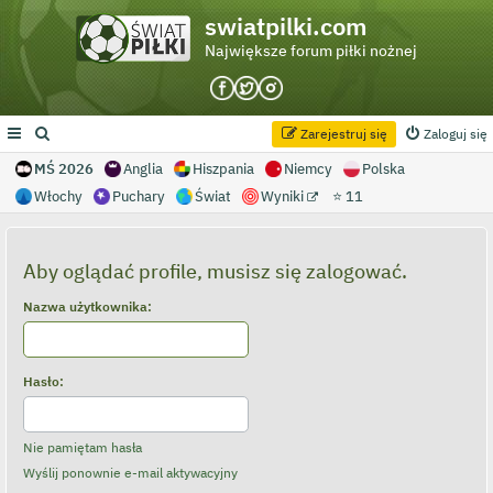
swiatpilki.com
Największe forum piłki nożnej
Zarejestruj się
Zaloguj się
MŚ 2026
Anglia
Hiszpania
Niemcy
Polska
Włochy
Puchary
Świat
Wyniki
⭐ 11
Aby oglądać profile, musisz się zalogować.
Nazwa użytkownika:
Hasło:
Nie pamiętam hasła
Wyślij ponownie e-mail aktywacyjny