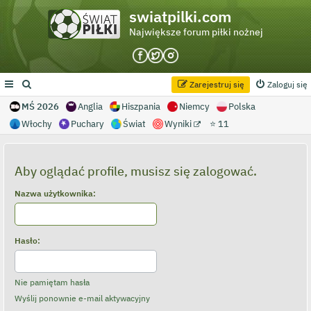
swiatpilki.com
Największe forum piłki nożnej
Zarejestruj się
Zaloguj się
MŚ 2026
Anglia
Hiszpania
Niemcy
Polska
Włochy
Puchary
Świat
Wyniki
⭐ 11
Aby oglądać profile, musisz się zalogować.
Nazwa użytkownika:
Hasło:
Nie pamiętam hasła
Wyślij ponownie e-mail aktywacyjny