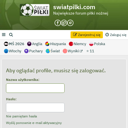
swiatpilki.com
Największe forum piłki nożnej
Zarejestruj się
Zaloguj się
MŚ 2026
Anglia
Hiszpania
Niemcy
Polska
Włochy
Puchary
Świat
Wyniki
⭐ 11
Aby oglądać profile, musisz się zalogować.
Nazwa użytkownika:
Hasło:
Nie pamiętam hasła
Wyślij ponownie e-mail aktywacyjny