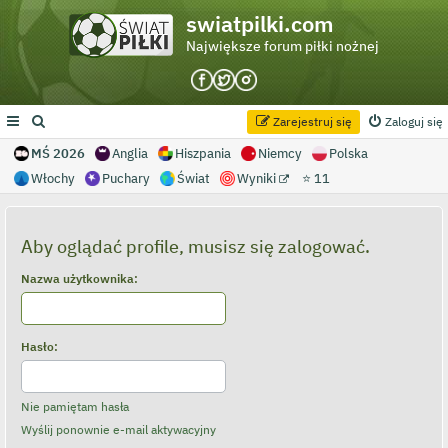
swiatpilki.com
Największe forum piłki nożnej
Zarejestruj się
Zaloguj się
MŚ 2026
Anglia
Hiszpania
Niemcy
Polska
Włochy
Puchary
Świat
Wyniki
⭐ 11
Aby oglądać profile, musisz się zalogować.
Nazwa użytkownika:
Hasło:
Nie pamiętam hasła
Wyślij ponownie e-mail aktywacyjny