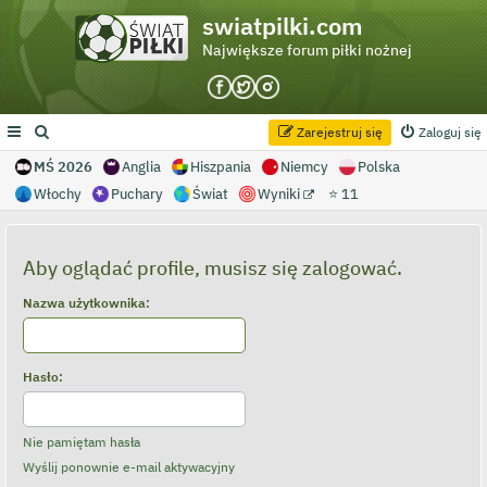
swiatpilki.com
Największe forum piłki nożnej
Zarejestruj się
Zaloguj się
MŚ 2026
Anglia
Hiszpania
Niemcy
Polska
Włochy
Puchary
Świat
Wyniki
⭐ 11
Aby oglądać profile, musisz się zalogować.
Nazwa użytkownika:
Hasło:
Nie pamiętam hasła
Wyślij ponownie e-mail aktywacyjny