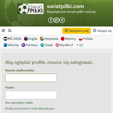
swiatpilki.com
Największe forum piłki nożnej
Zarejestruj się
Zaloguj się
MŚ 2026
Anglia
Hiszpania
Niemcy
Polska
Włochy
Puchary
Świat
Wyniki
⭐ 11
Aby oglądać profile, musisz się zalogować.
Nazwa użytkownika:
Hasło:
Nie pamiętam hasła
Wyślij ponownie e-mail aktywacyjny