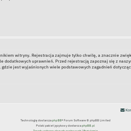
kiem witryny. Rejestracja zajmuje tylko chwilę, a znacznie zwięk
e dodatkowych uprawnień. Przed rejestracją zapoznaj się z nas
, gdzie jest wyjaśnionych wiele podstawowych zagadnień dotycząc
Kon
Technologię dostarcza
phpBB
® Forum Software © phpBB Limited
Polski pakiet językowy dostarcza
phpBB.pl
Zasady ochrony danych osobowych
|
Regulamin