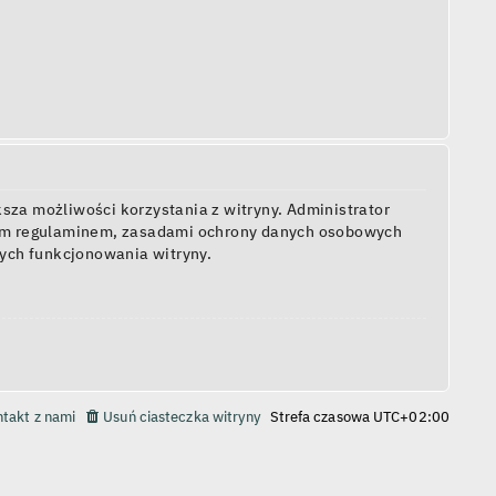
sza możliwości korzystania z witryny. Administrator
zym regulaminem, zasadami ochrony danych osobowych
ych funkcjonowania witryny.
takt z nami
Usuń ciasteczka witryny
Strefa czasowa
UTC+02:00