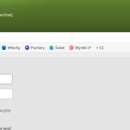
nożnej
Włochy
Puchary
Świat
Wyniki
⭐ 11
acyjny
j sesji