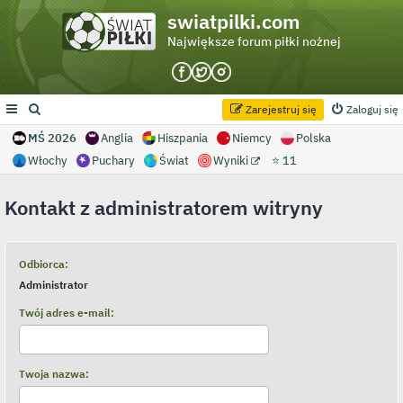
swiatpilki.com
Największe forum piłki nożnej
Zarejestruj się
Zaloguj się
MŚ 2026
Anglia
Hiszpania
Niemcy
Polska
Włochy
Puchary
Świat
Wyniki
⭐ 11
Kontakt z administratorem witryny
Odbiorca:
Administrator
Twój adres e-mail:
Twoja nazwa: