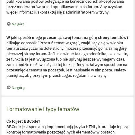
publikowania postów polegające na konieczności ich akceptowania
przez moderatorów przed opublikowaniem na forum. Aby uzyskać
więcej informacji, skontaktuj się z administratorem witryny.
Na górę
W jaki sposób mogę przesunąć swój temat na górę strony tematów?
Klikając odnośnik “Przesuń temat w górę”, znajdujący się w widoku
tematu zazwyczaj na dole strony, możesz przesunąć go na samą górę
pierwszej strony forum. Jeśli nie widać takiego odnośnika, oznacza to,
że funkcja ta jest wyłączona lub nie upłynął jeszcze wymagany czas,
zanim będzie możliwe użycie tej funkcji. Innym, łatwym sposobem na
przesunięcie tematu na początek, jest napisanie w nim posta. Należy
pamiętać, aby przy tym przestrzegać regulaminu witryny.
Na górę
Formatowanie i typy tematów
Co to jest BBCode?
BBCode jest specjalną implementacją języka HTML, która daje lepszą
kontrolę formatowania poszczególnych elementów w postach.