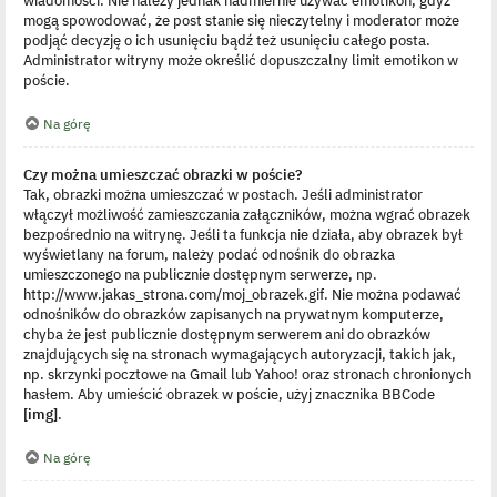
mogą spowodować, że post stanie się nieczytelny i moderator może
podjąć decyzję o ich usunięciu bądź też usunięciu całego posta.
Administrator witryny może określić dopuszczalny limit emotikon w
poście.
Na górę
Czy można umieszczać obrazki w poście?
Tak, obrazki można umieszczać w postach. Jeśli administrator
włączył możliwość zamieszczania załączników, można wgrać obrazek
bezpośrednio na witrynę. Jeśli ta funkcja nie działa, aby obrazek był
wyświetlany na forum, należy podać odnośnik do obrazka
umieszczonego na publicznie dostępnym serwerze, np.
http://www.jakas_strona.com/moj_obrazek.gif. Nie można podawać
odnośników do obrazków zapisanych na prywatnym komputerze,
chyba że jest publicznie dostępnym serwerem ani do obrazków
znajdujących się na stronach wymagających autoryzacji, takich jak,
np. skrzynki pocztowe na Gmail lub Yahoo! oraz stronach chronionych
hasłem. Aby umieścić obrazek w poście, użyj znacznika BBCode
[img]
.
Na górę