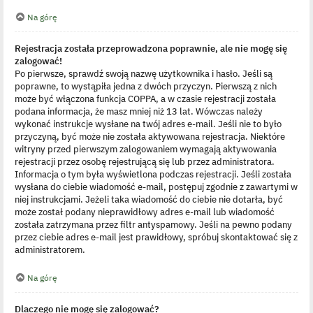
Na górę
Rejestracja została przeprowadzona poprawnie, ale nie mogę się
zalogować!
Po pierwsze, sprawdź swoją nazwę użytkownika i hasło. Jeśli są
poprawne, to wystąpiła jedna z dwóch przyczyn. Pierwszą z nich
może być włączona funkcja COPPA, a w czasie rejestracji została
podana informacja, że masz mniej niż 13 lat. Wówczas należy
wykonać instrukcje wysłane na twój adres e-mail. Jeśli nie to było
przyczyną, być może nie została aktywowana rejestracja. Niektóre
witryny przed pierwszym zalogowaniem wymagają aktywowania
rejestracji przez osobę rejestrującą się lub przez administratora.
Informacja o tym była wyświetlona podczas rejestracji. Jeśli została
wysłana do ciebie wiadomość e-mail, postępuj zgodnie z zawartymi w
niej instrukcjami. Jeżeli taka wiadomość do ciebie nie dotarła, być
może został podany nieprawidłowy adres e-mail lub wiadomość
została zatrzymana przez filtr antyspamowy. Jeśli na pewno podany
przez ciebie adres e-mail jest prawidłowy, spróbuj skontaktować się z
administratorem.
Na górę
Dlaczego nie mogę się zalogować?