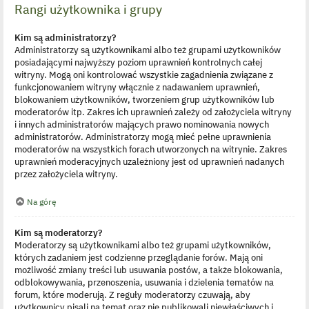
Rangi użytkownika i grupy
Kim są administratorzy?
Administratorzy są użytkownikami albo też grupami użytkowników
posiadającymi najwyższy poziom uprawnień kontrolnych całej
witryny. Mogą oni kontrolować wszystkie zagadnienia związane z
funkcjonowaniem witryny włącznie z nadawaniem uprawnień,
blokowaniem użytkowników, tworzeniem grup użytkowników lub
moderatorów itp. Zakres ich uprawnień zależy od założyciela witryny
i innych administratorów mających prawo nominowania nowych
administratorów. Administratorzy mogą mieć pełne uprawnienia
moderatorów na wszystkich forach utworzonych na witrynie. Zakres
uprawnień moderacyjnych uzależniony jest od uprawnień nadanych
przez założyciela witryny.
Na górę
Kim są moderatorzy?
Moderatorzy są użytkownikami albo też grupami użytkowników,
których zadaniem jest codzienne przeglądanie forów. Mają oni
możliwość zmiany treści lub usuwania postów, a także blokowania,
odblokowywania, przenoszenia, usuwania i dzielenia tematów na
forum, które moderują. Z reguły moderatorzy czuwają, aby
użytkownicy pisali na temat oraz nie publikowali niewłaściwych i