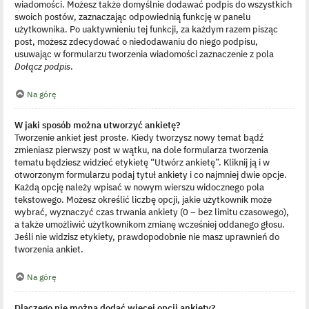
wiadomości. Możesz także domyślnie dodawać podpis do wszystkich
swoich postów, zaznaczając odpowiednią funkcję w panelu
użytkownika. Po uaktywnieniu tej funkcji, za każdym razem pisząc
post, możesz zdecydować o niedodawaniu do niego podpisu,
usuwając w formularzu tworzenia wiadomości zaznaczenie z pola
Dołącz podpis
.
Na górę
W jaki sposób można utworzyć ankietę?
Tworzenie ankiet jest proste. Kiedy tworzysz nowy temat bądź
zmieniasz pierwszy post w wątku, na dole formularza tworzenia
tematu będziesz widzieć etykietę “Utwórz ankietę”. Kliknij ją i w
otworzonym formularzu podaj tytuł ankiety i co najmniej dwie opcje.
Każdą opcję należy wpisać w nowym wierszu widocznego pola
tekstowego. Możesz określić liczbę opcji, jakie użytkownik może
wybrać, wyznaczyć czas trwania ankiety (0 – bez limitu czasowego),
a także umożliwić użytkownikom zmianę wcześniej oddanego głosu.
Jeśli nie widzisz etykiety, prawdopodobnie nie masz uprawnień do
tworzenia ankiet.
Na górę
Dlaczego nie można dodać więcej opcji ankiety?