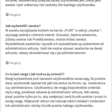
obrazek, wyświetlany powyżej nazwy użytkownika jest znany jako
awatar i jest unikatowy lub osobisty dla każdego użytkownika.
Na górę
Jak wyświetlić awatar?
W panelu zarządzania kontem na karcie „Profil” w sekcji „Awatar”,
używając jednej z czterech metod: Gravatar, Galeria awatarów,
Zdalny awatar lub Prześlij awatar, można dodać awatar.
Wyświetlanie awatarów i sposób ich wyświetlania są uzależnione od
administratora witryny. Jeśli nie można używać awatarów na danej
witrynie, należy skontaktować się z jej administratorem.
Na górę
Co to jest ranga i jak można ją zmienić?
Rangi wyświetlane pod nazwami użytkowników oznaczają, ile postów
dany użytkownik napisał lub jaki ma status na forum, np. moderatora
czy administratora. Użytkownicy nie mogą bezpośrednio zmieniać
stylu rang, ponieważ ustawia je administrator witryny. Nie należy
pisać postów tylko po to, aby zwiększyć swój licznik postów i przez to
swoją rangę. Większość witryn nie toleruje takich działań i moderator
lub administrator obniży licznik postów takiego użytkownika.