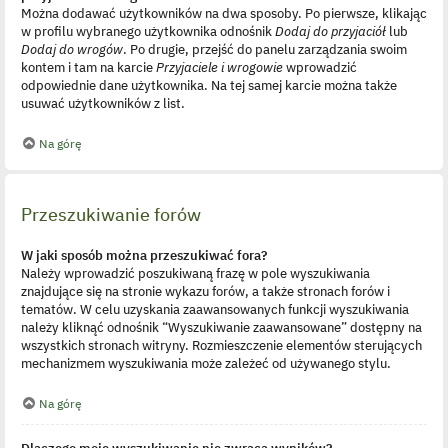
Można dodawać użytkowników na dwa sposoby. Po pierwsze, klikając
w profilu wybranego użytkownika odnośnik
Dodaj do przyjaciół
lub
Dodaj do wrogów
. Po drugie, przejść do panelu zarządzania swoim
kontem i tam na karcie
Przyjaciele i wrogowie
wprowadzić
odpowiednie dane użytkownika. Na tej samej karcie można także
usuwać użytkowników z list.
Na górę
Przeszukiwanie forów
W jaki sposób można przeszukiwać fora?
Należy wprowadzić poszukiwaną frazę w pole wyszukiwania
znajdujące się na stronie wykazu forów, a także stronach forów i
tematów. W celu uzyskania zaawansowanych funkcji wyszukiwania
należy kliknąć odnośnik “Wyszukiwanie zaawansowane” dostępny na
wszystkich stronach witryny. Rozmieszczenie elementów sterujących
mechanizmem wyszukiwania może zależeć od używanego stylu.
Na górę
Dlaczego moje wyszukiwanie nie zwraca wyników?