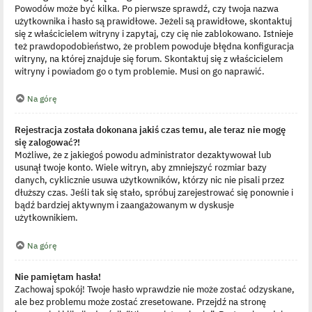
Powodów może być kilka. Po pierwsze sprawdź, czy twoja nazwa
użytkownika i hasło są prawidłowe. Jeżeli są prawidłowe, skontaktuj
się z właścicielem witryny i zapytaj, czy cię nie zablokowano. Istnieje
też prawdopodobieństwo, że problem powoduje błędna konfiguracja
witryny, na której znajduje się forum. Skontaktuj się z właścicielem
witryny i powiadom go o tym problemie. Musi on go naprawić.
Na górę
Rejestracja została dokonana jakiś czas temu, ale teraz nie mogę
się zalogować?!
Możliwe, że z jakiegoś powodu administrator dezaktywował lub
usunął twoje konto. Wiele witryn, aby zmniejszyć rozmiar bazy
danych, cyklicznie usuwa użytkowników, którzy nic nie pisali przez
dłuższy czas. Jeśli tak się stało, spróbuj zarejestrować się ponownie i
bądź bardziej aktywnym i zaangażowanym w dyskusje
użytkownikiem.
Na górę
Nie pamiętam hasła!
Zachowaj spokój! Twoje hasło wprawdzie nie może zostać odzyskane,
ale bez problemu może zostać zresetowane. Przejdź na stronę