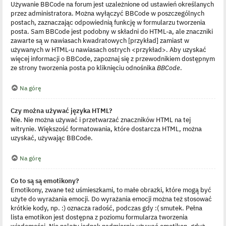
Używanie BBCode na forum jest uzależnione od ustawień określanych
przez administratora. Można wyłączyć BBCode w poszczególnych
postach, zaznaczając odpowiednią funkcję w formularzu tworzenia
posta. Sam BBCode jest podobny w składni do HTML-a, ale znaczniki
zawarte są w nawiasach kwadratowych [przykład] zamiast w
używanych w HTML-u nawiasach ostrych <przykład>. Aby uzyskać
więcej informacji o BBCode, zapoznaj się z przewodnikiem dostępnym
ze strony tworzenia posta po kliknięciu odnośnika
BBCode
.
Na górę
Czy można używać języka HTML?
Nie. Nie można używać i przetwarzać znaczników HTML na tej
witrynie. Większość formatowania, które dostarcza HTML, można
uzyskać, używając BBCode.
Na górę
Co to są są emotikony?
Emotikony, zwane też uśmieszkami, to małe obrazki, które mogą być
użyte do wyrażania emocji. Do wyrażania emocji można też stosować
krótkie kody, np. :) oznacza radość, podczas gdy :( smutek. Pełna
lista emotikon jest dostępna z poziomu formularza tworzenia
wiadomości. Nie należy jednak nadmiernie używać emotikon, gdyż