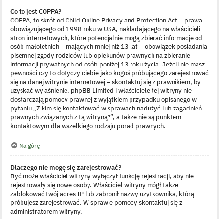
Co to jest COPPA?
COPPA, to skrót od Child Online Privacy and Protection Act – prawa
obowiązującego od 1998 roku w USA, nakładającego na właścicieli
stron internetowych, które potencjalnie mogą zbierać informacje od
osób małoletnich – mających mniej niż 13 lat – obowiązek posiadania
pisemnej zgody rodziców lub opiekunów prawnych na zbieranie
informacji prywatnych od osób poniżej 13 roku życia. Jeżeli nie masz
pewności czy to dotyczy ciebie jako kogoś próbującego zarejestrować
się na danej witrynie internetowej – skontaktuj się z prawnikiem, by
uzyskać wyjaśnienie. phpBB Limited i właściciele tej witryny nie
dostarczają pomocy prawnej z wyjątkiem przypadku opisanego w
pytaniu „Z kim się kontaktować w sprawach nadużyć lub zagadnień
prawnych związanych z tą witryną?”, a także nie są punktem
kontaktowym dla wszelkiego rodzaju porad prawnych.
Na górę
Dlaczego nie mogę się zarejestrować?
Być może właściciel witryny wyłączył funkcję rejestracji, aby nie
rejestrowały się nowe osoby. Właściciel witryny mógł także
zablokować twój adres IP lub zabronił nazwy użytkownika, którą
próbujesz zarejestrować. W sprawie pomocy skontaktuj się z
administratorem witryny.