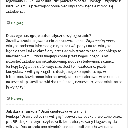
logowania i kliknij odnośnik “Nie pamiętam hasła”. Postępuj zgodnie z
instrukcjami, a prawdopodobnie niedługo znów będziesz móc się
zalogować.
Na górę
Dlaczego następuje automatyczne wylogowanie?
Jeżeli w czasie logowania nie zaznaczysz funkcji
Zapamiętaj mnie
,
witryna zachowa informację o tym, że twój pobyt na tej witrynie
będzie trwał tylko określony przez administratora czas. Zapobiega to
niewłaściwemu użyciu twojego konta przez kogoś innego. Aby
pozostać zalogowanym/zalogowaną, podczas logowania zaznacz
funkcję
Loguj mnie automatycznie
. Jest to niezalecane, jeżeli
korzystasz z witryny z ogólnie dostępnego komputera, np. w
bibliotece, kawiarence internetowej, sali komputerowej w szkole lub
na uczelni itp. Jeśli nie widzisz tej funkcji, oznacza to, że administrator
ją wyłączył.
Na górę
Jak działa funkcja “Usuń ciasteczka witryny”?
Funkcja “Usuń ciasteczka witryny” usuwa ciasteczka utworzone przez
phpBB dzięki, którym użytkownik jest autoryzowany i logowany do
witryny. Dostarczają one również funkcję – jeśli została włączona