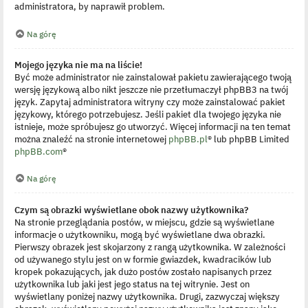
administratora, by naprawił problem.
Na górę
Mojego języka nie ma na liście!
Być może administrator nie zainstalował pakietu zawierającego twoją
wersję językową albo nikt jeszcze nie przetłumaczył phpBB3 na twój
język. Zapytaj administratora witryny czy może zainstalować pakiet
językowy, którego potrzebujesz. Jeśli pakiet dla twojego języka nie
istnieje, może spróbujesz go utworzyć. Więcej informacji na ten temat
można znaleźć na stronie internetowej
phpBB.pl
® lub phpBB Limited
phpBB.com
®
Na górę
Czym są obrazki wyświetlane obok nazwy użytkownika?
Na stronie przeglądania postów, w miejscu, gdzie są wyświetlane
informacje o użytkowniku, mogą być wyświetlane dwa obrazki.
Pierwszy obrazek jest skojarzony z rangą użytkownika. W zależności
od używanego stylu jest on w formie gwiazdek, kwadracików lub
kropek pokazujących, jak dużo postów zostało napisanych przez
użytkownika lub jaki jest jego status na tej witrynie. Jest on
wyświetlany poniżej nazwy użytkownika. Drugi, zazwyczaj większy