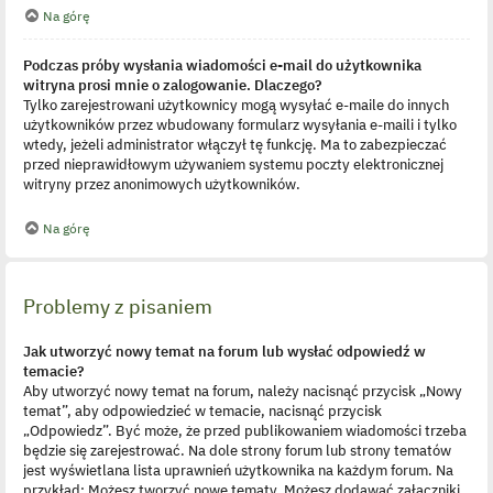
Na górę
Podczas próby wysłania wiadomości e-mail do użytkownika
witryna prosi mnie o zalogowanie. Dlaczego?
Tylko zarejestrowani użytkownicy mogą wysyłać e-maile do innych
użytkowników przez wbudowany formularz wysyłania e-maili i tylko
wtedy, jeżeli administrator włączył tę funkcję. Ma to zabezpieczać
przed nieprawidłowym używaniem systemu poczty elektronicznej
witryny przez anonimowych użytkowników.
Na górę
Problemy z pisaniem
Jak utworzyć nowy temat na forum lub wysłać odpowiedź w
temacie?
Aby utworzyć nowy temat na forum, należy nacisnąć przycisk „Nowy
temat”, aby odpowiedzieć w temacie, nacisnąć przycisk
„Odpowiedz”. Być może, że przed publikowaniem wiadomości trzeba
będzie się zarejestrować. Na dole strony forum lub strony tematów
jest wyświetlana lista uprawnień użytkownika na każdym forum. Na
przykład: Możesz tworzyć nowe tematy, Możesz dodawać załączniki