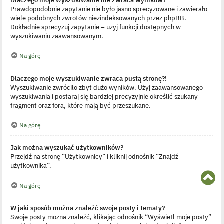
Prawdopodobnie zapytanie nie było jasno sprecyzowane i zawierało
wiele podobnych zwrotów niezindeksowanych przez phpBB.
Dokładnie sprecyzuj zapytanie – użyj funkcji dostępnych w
wyszukiwaniu zaawansowanym.
Na górę
Dlaczego moje wyszukiwanie zwraca pustą stronę?!
Wyszukiwanie zwróciło zbyt dużo wyników. Użyj zaawansowanego
wyszukiwania i postaraj się bardziej precyzyjnie określić szukany
fragment oraz fora, które mają być przeszukane.
Na górę
Jak można wyszukać użytkowników?
Przejdź na stronę “Użytkownicy” i kliknij odnośnik “Znajdź
użytkownika”.
N
Na górę
a
g
ó
W jaki sposób można znaleźć swoje posty i tematy?
r
Swoje posty można znaleźć, klikając odnośnik “Wyświetl moje posty”
ę