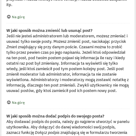
itp.
Na górę
W jaki sposób można zmienić lub usunąć post?
Jeśli nie jesteś administratorem lub moderatorem, możesz zmieniać i
usuwać tylko swoje posty. Możesz zmienić post, naciskając przycisk
Zmień
znajdujący się przy danym poście. Czasami można to zrobić
tylko przez pewien czas po jego napisaniu. Jeżeli ktoś odpowiedział
na ten post, pod twoim postem pojawi się informacja ile razy i kiedy
ostatni raz post był zmieniany. Informacja ta wyświetli się tylko
wtedy, jeśli ktoś zamieścił pod tym postem kolejny post. Jeśli post
zmienił moderator lub administrator, informacja ta nie zostanie
wyświetlona. Administratorzy i moderatorzy mogą zostawić notatkę z
informacją, dlaczego ten post zmieniali. Zwykli użytkownicy nie mogą
usuwać postów, gdy ktoś zamieścił pod ich postem nowy post.
Na górę
W jaki sposób można dodać podpis do swojego posta?
Aby dodawać podpis do posta, należy go najpierw utworzyć w panelu
użytkownika. Aby dołączyć do danej wiadomości swój podpis,
zaznacz funkcję
Dołącz podpis
znajdującą się w formularzu tworzenia