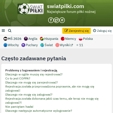
swiatpilki.com
Największe forum piłki nożnej
Zarejestruj się
Zaloguj się
MŚ 2026
Anglia
Hiszpania
Niemcy
Polska
Włochy
Puchary
Świat
Wyniki
⭐ 11
Często zadawane pytania
Problemy z logowaniem i rejestracją
Dlaczego w ogóle muszę się rejestrować?
Co to jest COPPA?
Dlaczego nie mogę się zarejestrować?
Rejestracja została przeprowadzona poprawnie, ale nie mogę się
zalogować!
Dlaczego nie mogę się zalogować?
Rejestracja została dokonana jakiś czas temu, ale teraz nie mogę się
zalogować?!
Nie pamiętam hasła!
Dlaczego następuje automatyczne wylogowanie?