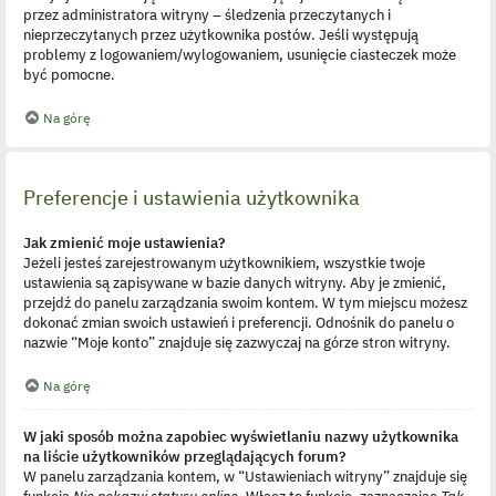
przez administratora witryny – śledzenia przeczytanych i
nieprzeczytanych przez użytkownika postów. Jeśli występują
problemy z logowaniem/wylogowaniem, usunięcie ciasteczek może
być pomocne.
Na górę
Preferencje i ustawienia użytkownika
Jak zmienić moje ustawienia?
Jeżeli jesteś zarejestrowanym użytkownikiem, wszystkie twoje
ustawienia są zapisywane w bazie danych witryny. Aby je zmienić,
przejdź do panelu zarządzania swoim kontem. W tym miejscu możesz
dokonać zmian swoich ustawień i preferencji. Odnośnik do panelu o
nazwie “Moje konto” znajduje się zazwyczaj na górze stron witryny.
Na górę
W jaki sposób można zapobiec wyświetlaniu nazwy użytkownika
na liście użytkowników przeglądających forum?
W panelu zarządzania kontem, w “Ustawieniach witryny” znajduje się
funkcja
Nie pokazuj statusu online
. Włącz tę funkcję, zaznaczając
Tak
.